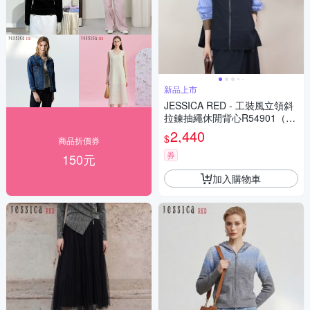
新品上市
JESSICA RED - 工裝風立領斜
拉鍊抽繩休閒背心R54901（藏
藍）
2,440
$
商品折價券
券
150元
加入購物車