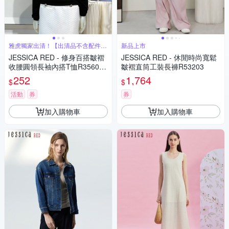
雅虎獨家出清！【出清品不含配件腰
新品上市
帶腰鏈】
JESSICA RED - 修身百搭皺褶
JESSICA RED - 休閒時尚寬鬆
收腰圓領長袖內搭T恤R35603
皺褶直筒工裝長褲R53203
（黑）
252
1,764
$
$
活動
券
券
加入購物車
加入購物車