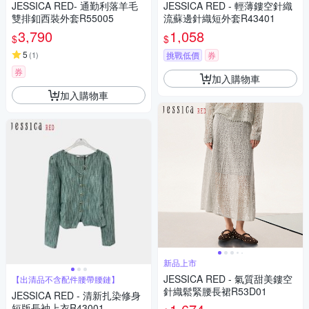
JESSICA RED- 通勤利落羊毛
JESSICA RED - 輕薄鏤空針織
雙排釦西裝外套R55005
流蘇邊針織短外套R43401
3,790
1,058
$
$
5
(
1
)
挑戰低價
券
券
加入購物車
加入購物車
新品上市
JESSICA RED - 氣質甜美鏤空
【出清品不含配件腰帶腰鏈】
針織鬆緊腰長裙R53D01
JESSICA RED - 清新扎染修身
短版長袖上衣R43001