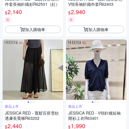
件套長袖針織衫R62501（紅）
V領長袖針織外套R62403
2,140
2,940
$
$
券
券
加入購物車
加入購物車
新品上市
新品上市
JESSICA RED - 寬鬆百搭雪紡
JESSICA RED - V領針織短袖
透膚長寬褲R63202
開衫上衣R63401
2,440
1,990
$
$