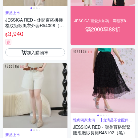
新品上市
JESSICA RED - 休閒百搭拼接
JESSICA 寵愛大加碼．滿額享88折
格紋短款風衣外套R54008（深
滿2000享88折
藍）
3,940
$
券
加入購物車
雅虎獨家出清！【出清品不含配件腰
帶腰鏈】
JESSICA RED - 甜美百搭鬆緊
腰泡泡紗長裙R43102（黑）
新品上市