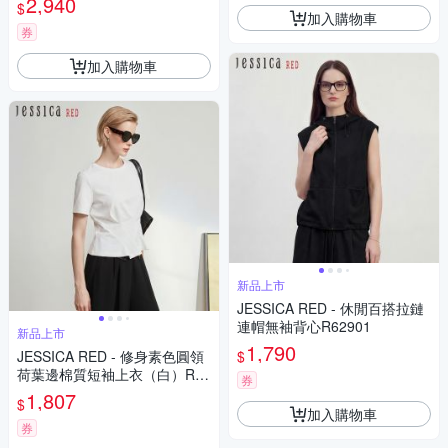
2,940
$
加入購物車
券
加入購物車
新品上市
JESSICA RED - 休閒百搭拉鏈
連帽無袖背心R62901
新品上市
1,790
$
JESSICA RED - 修身素色圓領
荷葉邊棉質短袖上衣（白）R63
券
602
1,807
$
加入購物車
券