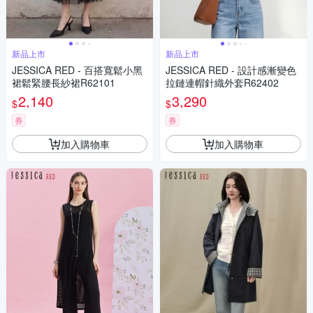
新品上市
新品上市
JESSICA RED - 百搭寬鬆小黑
JESSICA RED - 設計感漸變色
裙鬆緊腰長紗裙R62101
拉鏈連帽針織外套R62402
2,140
3,290
$
$
券
券
加入購物車
加入購物車