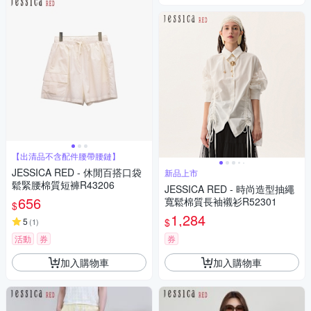
【出清品不含配件腰帶腰鏈】
JESSICA RED - 休閒百搭口袋
新品上市
鬆緊腰棉質短褲R43206
JESSICA RED - 時尚造型抽繩
656
寬鬆棉質長袖襯衫R52301
$
1,284
$
5
(
1
)
活動
券
券
加入購物車
加入購物車