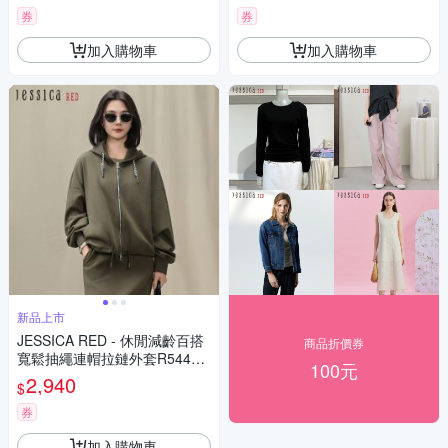
券
券
加入購物車
加入購物車
新品上市
JESSICA RED - 休閒減齡百搭
商品折價券
寬鬆抽繩連帽拉鏈外套R54401
100元
（綠）
2,940
$
券
加入購物車