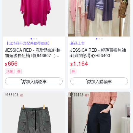
【出清品不含配件腰帶腰鏈】
新品上市
JESSICA RED - 寬鬆透氣純棉
JESSICA RED - 輕薄百搭無袖
前短後長短袖T恤843607（紫
針織開衫背心R53403
紅）
656
1,164
$
$
活動
券
券
加入購物車
加入購物車