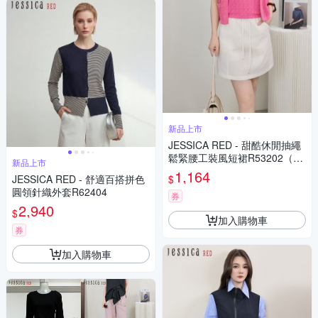
新品上市
JESSICA RED - 甜酷休閒抽繩
鬆緊腰工裝風短裙R53202（米
新品上市
色）
1,164
$
JESSICA RED - 舒適百搭拼色
圓領針織外套R62404
券
2,940
$
加入購物車
券
加入購物車