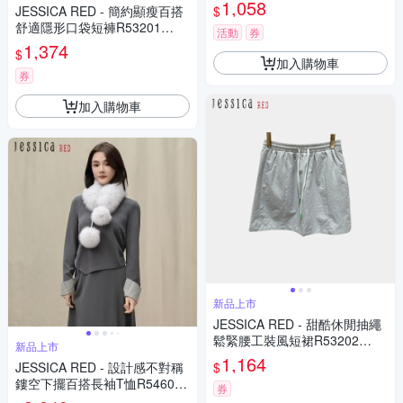
1,058
$
JESSICA RED - 簡約顯瘦百搭
舒適隱形口袋短褲R53201
活動
券
（白）
1,374
$
加入購物車
券
加入購物車
新品上市
JESSICA RED - 甜酷休閒抽繩
鬆緊腰工裝風短裙R53202
新品上市
（綠）
1,164
$
JESSICA RED - 設計感不對稱
鏤空下擺百搭長袖T恤R54602
券
（灰）