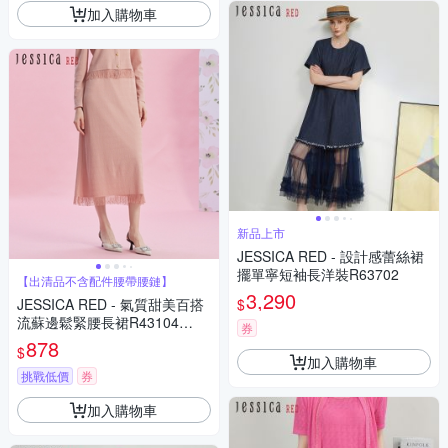
加入購物車
新品上市
JESSICA RED - 設計感蕾絲裙
擺單寧短袖長洋裝R63702
【出清品不含配件腰帶腰鏈】
3,290
$
JESSICA RED - 氣質甜美百搭
流蘇邊鬆緊腰長裙R43104
券
（粉）
878
$
加入購物車
挑戰低價
券
加入購物車