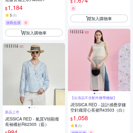
1,674
$
1,184
$
券
5
(
1
)
加入購物車
挑戰低價
券
加入購物車
【出清品不含配件腰帶腰鏈】
JESSICA RED - 設計感疊穿鏤
空針織背心長裙R43503（白）
新品上市
1,058
$
JESSICA RED - 氣質V領顯瘦
長袖襯衫R62305（藍）
5
(
1
)
984
$
挑戰低價
券