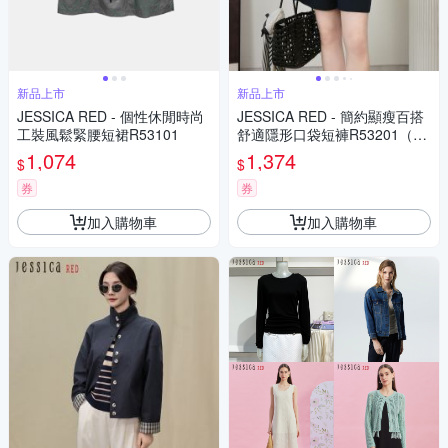
新品上市
新品上市
JESSICA RED - 個性休閒時尚
JESSICA RED - 簡約顯瘦百搭
工裝風鬆緊腰短裙R53101
舒適隱形口袋短褲R53201（藏
藍）
1,074
1,374
$
$
券
券
加入購物車
加入購物車