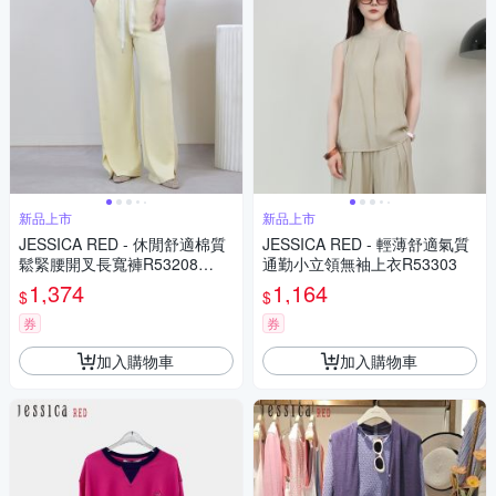
新品上市
新品上市
JESSICA RED - 休閒舒適棉質
JESSICA RED - 輕薄舒適氣質
鬆緊腰開叉長寬褲R53208
通勤小立領無袖上衣R53303
（黃）
1,374
1,164
$
$
券
券
加入購物車
加入購物車