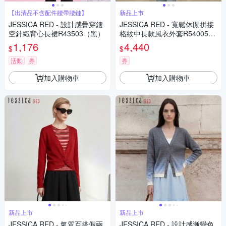
【出清品不含配件腰帶腰鏈】
新品上市
JESSICA RED - 設計感疊穿鏤
JESSICA RED - 寬鬆休閒拼接
空針織背心長裙R43503（黑）
格紋中長款風衣外套R54005
（深藍）
1,176
4,440
$
$
活動
券
券
加入購物車
加入購物車
新品上市
新品上市
JESSICA RED - 氣質百搭假兩
JESSICA RED - 設計感漸變色