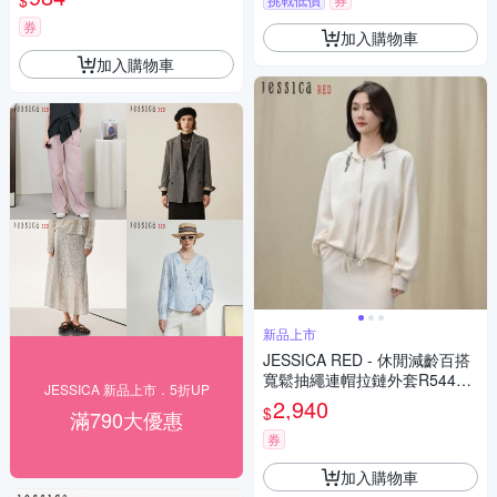
券
加入購物車
加入購物車
新品上市
JESSICA RED - 休閒減齡百搭
寬鬆抽繩連帽拉鏈外套R54401
JESSICA 新品上市．5折UP
（米）
2,940
$
滿790大優惠
券
加入購物車