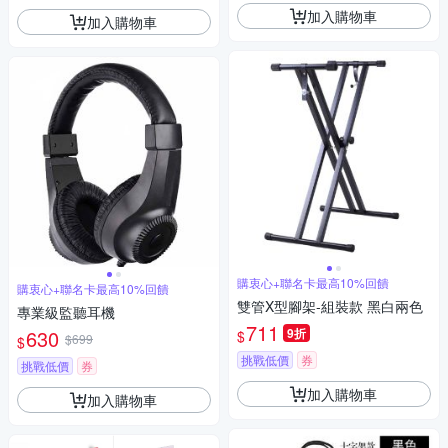
加入購物車
加入購物車
購衷心+聯名卡最高10%回饋
購衷心+聯名卡最高10%回饋
雙管X型腳架-組裝款 黑白兩色
專業級監聽耳機
711
630
9折
$
$699
$
挑戰低價
券
挑戰低價
券
加入購物車
加入購物車