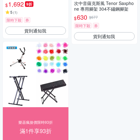
1,692
次中音薩克斯風 Tenor Saxpho
9折
$
ne 專用腳架 304不鏽鋼腳架
5
(
1
)
630
$677
$
限時下殺
券
限時下殺
券
貨到通知我
貨到通知我
樂器瘋搶價限時93折
滿1件享93折