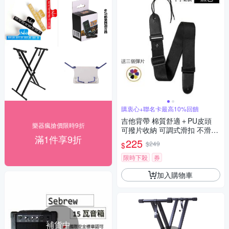
購衷心+聯名卡最高10%回饋
吉他背帶 棉質舒適＋PU皮頭
樂器瘋搶價限時9折
可撥片收納 可調式滑扣 不滑動
滿1件享9折
不卡頓
225
$249
$
限時下殺
券
加入購物車
補貨中