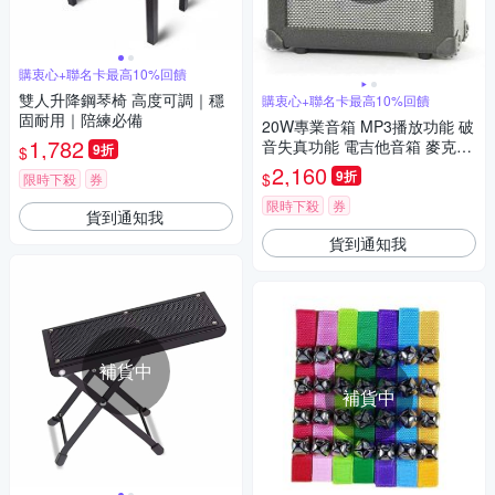
購衷心+聯名卡最高10%回饋
雙人升降鋼琴椅 高度可調｜穩
購衷心+聯名卡最高10%回饋
固耐用｜陪練必備
20W專業音箱 MP3播放功能 破
1,782
音失真功能 電吉他音箱 麥克風
9折
$
擴大器 喇叭
2,160
9折
$
限時下殺
券
限時下殺
券
貨到通知我
貨到通知我
補貨中
補貨中