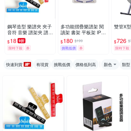
鋼琴造型 樂譜夾 夾子
多功能摺疊樂譜架 閱
雙管X
音符 音樂 譜架夾 譜夾
讀架 書架 平板架 IPA
四色任選 可愛小夾子
D支架 電子琴譜架 鋼
18
180
726
9折
$199
$
$
$
$
琴譜架 桌上譜架
限時下殺
券
挑戰低價
券
限時下殺
快速到貨
有現貨
挑戰低價
價格低到高
顏色
類型