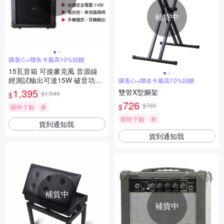
補貨中
購衷心+聯名卡最高10%回饋
15瓦音箱 可接麥克風 音源線
經測試輸出可達15W 破音功能
購衷心+聯名卡最高10%回饋
電吉他音箱 喇叭
1,395
雙管X型腳架
$1,549
$
726
$780
$
限時下殺
券
限時下殺
券
貨到通知我
貨到通知我
補貨中
補貨中