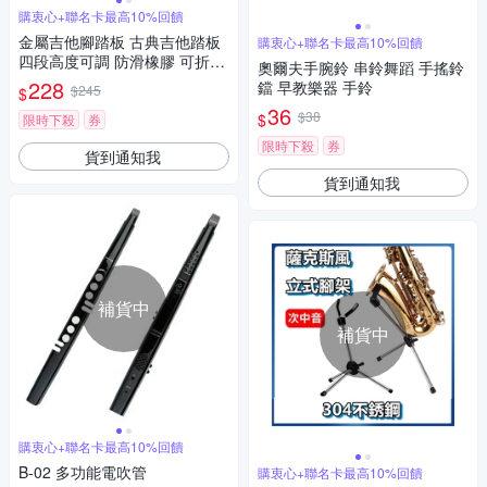
購衷心+聯名卡最高10%回饋
金屬吉他腳踏板 古典吉他踏板
購衷心+聯名卡最高10%回饋
四段高度可調 防滑橡膠 可折疊
奧爾夫手腕鈴 串鈴舞蹈 手搖鈴
收納 演奏輔助支架
228
鐺 早教樂器 手鈴
$245
$
36
$38
$
限時下殺
券
限時下殺
券
貨到通知我
貨到通知我
補貨中
補貨中
購衷心+聯名卡最高10%回饋
B-02 多功能電吹管
購衷心+聯名卡最高10%回饋