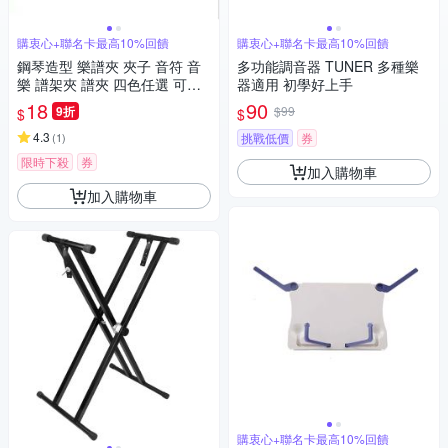
購衷心+聯名卡最高10%回饋
購衷心+聯名卡最高10%回饋
鋼琴造型 樂譜夾 夾子 音符 音
多功能調音器 TUNER 多種樂
樂 譜架夾 譜夾 四色任選 可愛
器適用 初學好上手
小夾子
18
90
9折
$99
$
$
4.3
(
1
)
挑戰低價
券
限時下殺
券
加入購物車
加入購物車
購衷心+聯名卡最高10%回饋