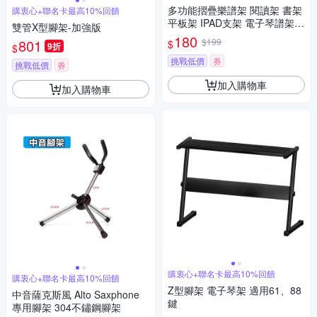
多功能摺疊樂譜架 閱讀架 書架
購衷心+聯名卡最高10%回饋
平板架 IPAD支架 電子琴譜架
雙管X型腳架-加強版
鋼琴譜架 桌上譜架
180
801
$199
$
9折
$
挑戰低價
券
挑戰低價
券
加入購物車
加入購物車
購衷心+聯名卡最高10%回饋
購衷心+聯名卡最高10%回饋
Z型腳架 電子琴架 適用61、88
中音薩克斯風 Alto Saxphone
鍵
專用腳架 304不鏽鋼腳架