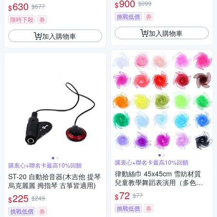
900
630
$999
$
$677
$
挑戰低價
券
限時下殺
券
加入購物車
加入購物車
購衷心+聯名卡最高10%回饋
購衷心+聯名卡最高10%回饋
律動絲巾 45x45cm 雪紡材質
ST-20 自動拾音器(木吉他 提琴
兒童教學舞蹈表演用（多色可
烏克麗麗 拇指琴 古箏皆適用)
選）
72
225
$77
$
$249
$
挑戰低價
券
挑戰低價
券