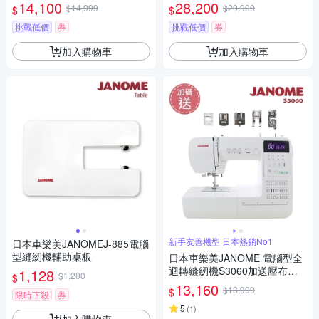
組合
HL加送壓布腳(加碼送)
14,100
28,200
$14,999
$29,999
$
$
挑戰低價
券
挑戰低價
券
加入購物車
加入購物車
新手友善機型 日本熱銷No1
日本車樂美JANOMEJ-885電腦
型縫紉機輔助桌板
日本車樂美JANOME 電腦型全
迴轉縫紉機S3060加送壓布腳
1,128
$1,200
$
(加碼送)
13,160
$13,999
$
限時下殺
券
5
(
1
)
加入購物車