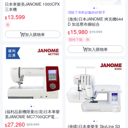
日本車樂美JANOME 1000CPX
三本機
消除了布料起皺的好幫手
13,599
$
(激推)日本JANOME 拷克機644
D 加送壓布腳組合
券
15,980
$16,999
$
加入購物車
限時下殺
券
加入購物車
(福利品新機限量出清)日本車樂
美JANOME MC7700QCP電腦
型全迴轉縫紉機
27,260
$28,999
$
(搶購)日本車樂美 SkyLine S3