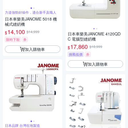
力道強勁好操作，適合新手及職人
日本車樂美JANOME 5018 機
械式縫紉機
14,100
$14,999
$
日本車樂美JANOME 4120QD
C 電腦型縫紉機
限時下殺
券
17,860
$18,999
$
加入購物車
挑戰低價
券
加入購物車
日本品牌 台灣在地製造