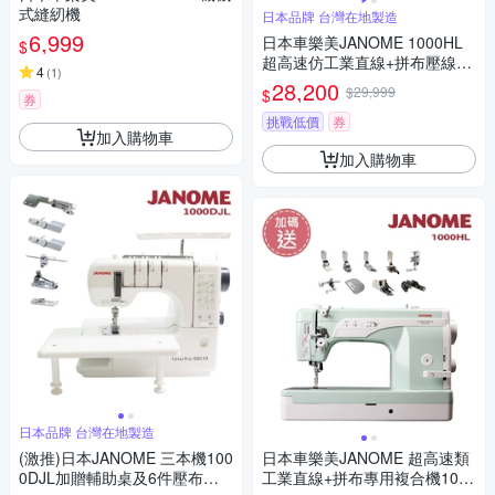
式縫紉機
日本品牌 台灣在地製造
6,999
日本車樂美JANOME 1000HL
$
超高速仿工業直線+拼布壓線複
4
(
1
)
合機（加碼送）
28,200
$29,999
$
券
挑戰低價
券
加入購物車
加入購物車
日本品牌 台灣在地製造
(激推)日本JANOME 三本機100
日本車樂美JANOME 超高速類
0DJL加贈輔助桌及6件壓布腳
工業直線+拼布專用複合機1000