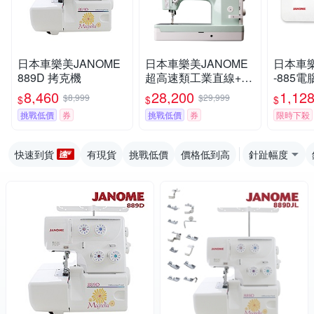
日本車樂美JANOME
日本車樂美JANOME
日本車樂
889D 拷克機
超高速類工業直線+拼
-885
布專用複合機1000HL
助桌板
8,460
28,200
1,12
$8,999
$29,999
$
$
$
加送壓布腳(加碼送)
挑戰低價
券
挑戰低價
券
限時下殺
快速到貨
有現貨
挑戰低價
價格低到高
針趾幅度