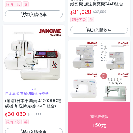
縫紉機 加送拷克機644D組合(S
限時下殺
券
3D1)
31,020
$32,999
$
加入購物車
限時下殺
券
加入購物車
日本品牌 買縫紉機送拷克機
(搶購)日本車樂美 4120QDC縫
紉機 加送拷克機644D 組合(41
20D1)
30,080
$31,999
$
商品折價券
限時下殺
券
150元
加入購物車