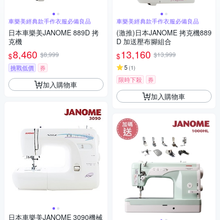
車樂美經典款手作衣服必備良品
車樂美經典款手作衣服必備良品
日本車樂美JANOME 889D 拷
(激推)日本JANOME 拷克機889
克機
D 加送壓布腳組合
8,460
13,160
$8,999
$13,999
$
$
5
挑戰低價
券
(
1
)
限時下殺
券
加入購物車
加入購物車
日本車樂美JANOME 3090機械