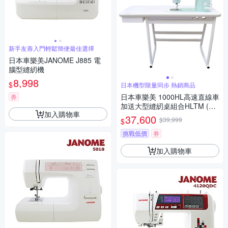
新手友善入門輕鬆簡便最佳選擇
日本車樂美JANOME J885 電
腦型縫紉機
8,998
$
日本機型限量同步 熱銷商品
日本車樂美 1000HL高速直線車
券
加送大型縫紉桌組合HLTM (限
加入購物車
量)
37,600
$39,999
$
挑戰低價
券
加入購物車