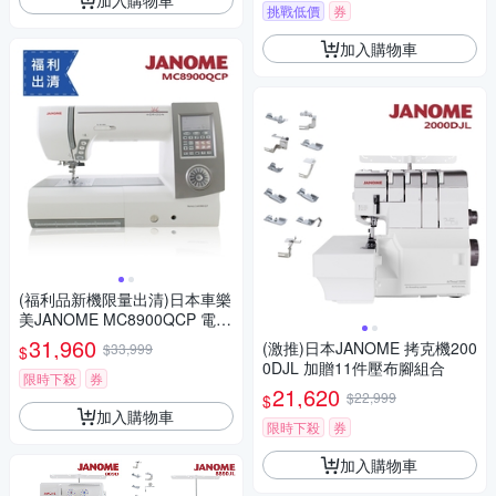
挑戰低價
券
加入購物車
(福利品新機限量出清)日本車樂
美JANOME MC8900QCP 電腦
型縫紉機
31,960
(激推)日本JANOME 拷克機200
$33,999
$
0DJL 加贈11件壓布腳組合
限時下殺
券
21,620
$22,999
$
加入購物車
限時下殺
券
加入購物車