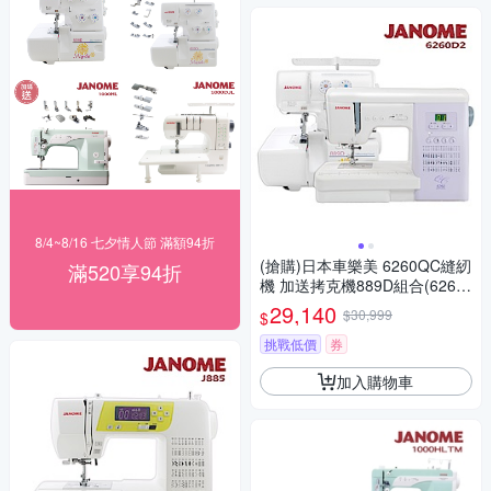
8/4~8/16 七夕情人節 滿額94折
(搶購)日本車樂美 6260QC縫紉
滿520享94折
機 加送拷克機889D組合(6260
D2)
29,140
$30,999
$
挑戰低價
券
加入購物車