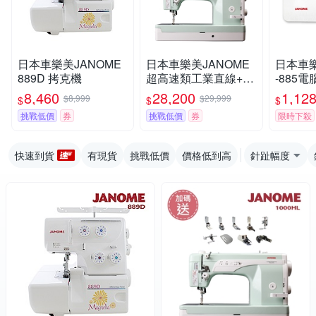
日本車樂美JANOME
日本車樂美JANOME
日本車樂
889D 拷克機
超高速類工業直線+拼
-885
布專用複合機1000HL
助桌板
8,460
28,200
1,12
$8,999
$29,999
$
$
$
加送壓布腳(加碼送)
挑戰低價
券
挑戰低價
券
限時下殺
快速到貨
有現貨
挑戰低價
價格低到高
針趾幅度