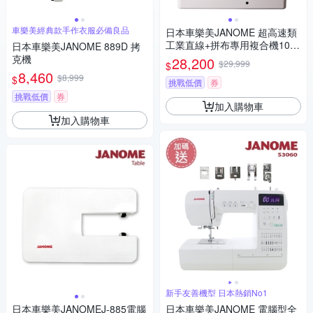
車樂美經典款手作衣服必備良品
日本車樂美JANOME 超高速類
工業直線+拼布專用複合機1000
日本車樂美JANOME 889D 拷
HL加送壓布腳(加碼送)
克機
28,200
$29,999
$
8,460
$8,999
$
挑戰低價
券
挑戰低價
券
加入購物車
加入購物車
新手友善機型 日本熱銷No1
日本車樂美JANOMEJ-885電腦
日本車樂美JANOME 電腦型全