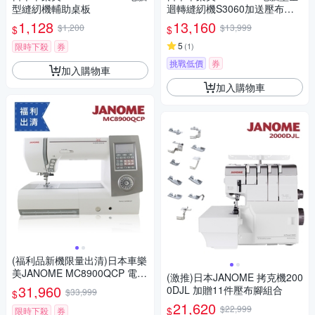
型縫紉機輔助桌板
迴轉縫紉機S3060加送壓布腳
(加碼送)
1,128
13,160
$1,200
$13,999
$
$
5
限時下殺
券
(
1
)
挑戰低價
券
加入購物車
加入購物車
(福利品新機限量出清)日本車樂
美JANOME MC8900QCP 電腦
(激推)日本JANOME 拷克機200
型縫紉機
31,960
0DJL 加贈11件壓布腳組合
$33,999
$
21,620
$22,999
$
限時下殺
券