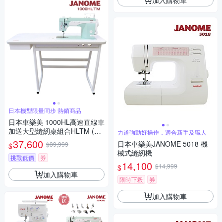
日本機型限量同步 熱銷商品
日本車樂美 1000HL高速直線車
加送大型縫紉桌組合HLTM (限
力道強勁好操作，適合新手及職人
量)
37,600
日本車樂美JANOME 5018 機
$39,999
$
械式縫紉機
挑戰低價
券
14,100
$14,999
$
加入購物車
限時下殺
券
加入購物車