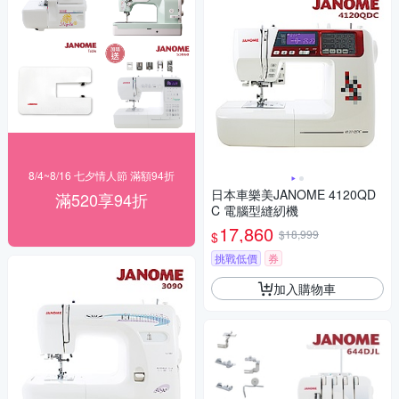
8/4~8/16 七夕情人節 滿額94折
日本車樂美JANOME 4120QD
滿520享94折
C 電腦型縫紉機
17,860
$18,999
$
挑戰低價
券
加入購物車