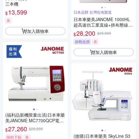
三本機
13,599
日本品牌 台灣在地製造
$
日本車樂美JANOME 1000HL
券
超高速仿工業直線+拼布壓線複
合機（加碼送）
加入購物車
28,200
$29,999
$
挑戰低價
券
加入購物車
(福利品新機限量出清)日本車樂
美JANOME MC7700QCP電腦
型全迴轉縫紉機
27,260
$28,999
$
(搶購)日本車樂美 SkyLine S3
限時下殺
券