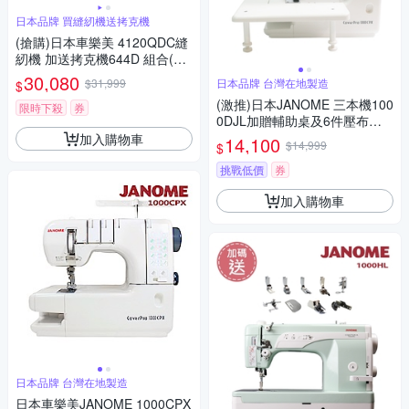
日本品牌 買縫紉機送拷克機
(搶購)日本車樂美 4120QDC縫
紉機 加送拷克機644D 組合(41
20D1)
30,080
$31,999
日本品牌 台灣在地製造
$
(激推)日本JANOME 三本機100
限時下殺
券
0DJL加贈輔助桌及6件壓布腳
組合
加入購物車
14,100
$14,999
$
挑戰低價
券
加入購物車
日本品牌 台灣在地製造
日本車樂美JANOME 1000CPX