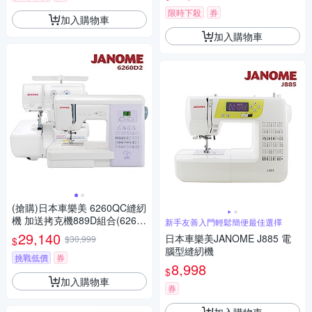
限時下殺
券
加入購物車
加入購物車
(搶購)日本車樂美 6260QC縫紉
機 加送拷克機889D組合(6260
新手友善入門輕鬆簡便最佳選擇
D2)
29,140
日本車樂美JANOME J885 電
$30,999
$
腦型縫紉機
挑戰低價
券
8,998
$
加入購物車
券
加入購物車