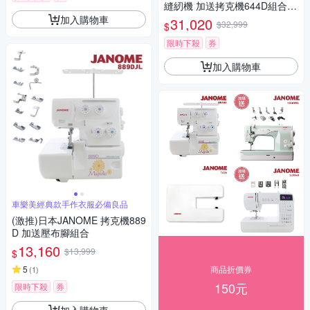
縫紉機 加送拷克機644D組合(S
3D1)
加入購物車
31,020
$32,999
$
限時下殺
券
加入購物車
車樂美經典款手作衣服必備良品
(激推)日本JANOME 拷克機889
D 加送壓布腳組合
13,160
$13,999
$
5
商品折價券
(
1
)
150元
限時下殺
券
加入購物車