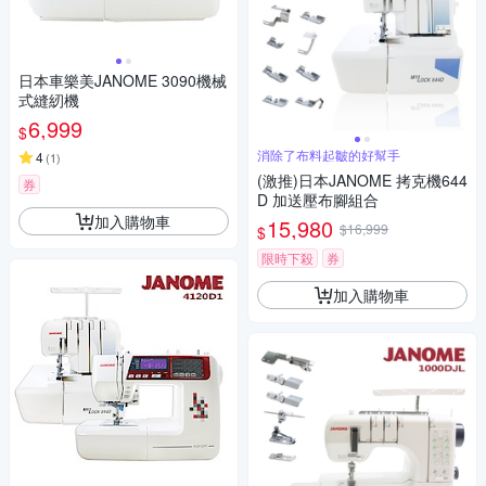
日本車樂美JANOME 3090機械
式縫紉機
6,999
$
消除了布料起皺的好幫手
4
(
1
)
(激推)日本JANOME 拷克機644
券
D 加送壓布腳組合
加入購物車
15,980
$16,999
$
限時下殺
券
加入購物車