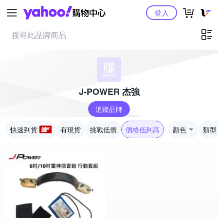
Yahoo購物中心
登入
J-POWER 杰強
追蹤品牌
快速到貨
有現貨
挑戰低價
價格低到高
顏色
類型