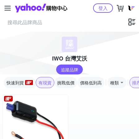
Yahoo購物中心
登入
IWO 台灣艾沃
追蹤品牌
快速到貨
有現貨
挑戰低價
價格低到高
種類
排