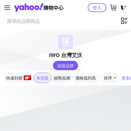
Yahoo購物中心
登入
IWO 台灣艾沃
追蹤品牌
快速到貨
有現貨
挑戰低價
價格低到高
排序
更多