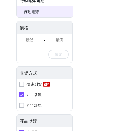
行動電源/電池
行動電源
價格
-
確定
取貨方式
快速到貨
7-11常溫
7-11冷凍
商品狀況