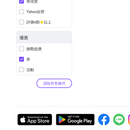
有現貨
Yahoo自營
評價4顆
以上
優惠
挑戰低價
券
活動
清除所有條件