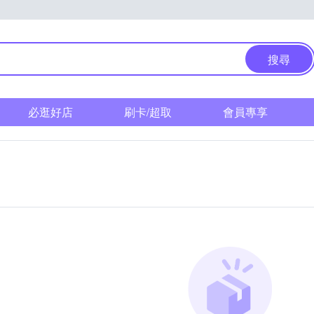
搜尋
必逛好店
刷卡/超取
會員專享