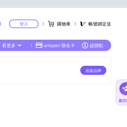
購物車
帳號綁定送
登入
看更多
uniopen 聯名卡
超贈點
追蹤品牌