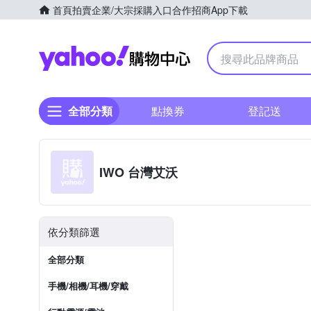
首頁
拍賣
企業/大宗採購入口
合作招商
App下載
Yahoo購物中心
全部分類
點換券
登記送
IWO 台灣艾沃
依分類篩選
全部分類
手機/相機/耳機/穿戴