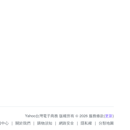
Yahoo台灣電子商務 版權所有 © 2026 服務條款(
更新
)
服中心
|
關於我們
|
購物須知
|
網路安全
|
隱私權
|
分類地圖