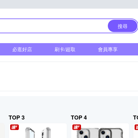
搜尋
必逛好店
刷卡/超取
會員專享
TOP 3
TOP 4
T