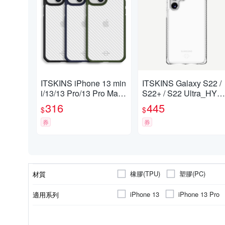
ITSKINS iPhone 13 min
ITSKINS Galaxy S22 /
i/13/13 Pro/13 Pro Max
S22+ / S22 Ultra_HYB
HYBRID TEK-防摔保護
ID CLEAR-防摔保護殼
316
445
$
$
殼
券
券
橡膠(TPU)
塑膠(PC)
材質
iPhone 13
iPhone 13 Pro
適用系列
手機殼
SAMSUNG三星
Apple
商品類型
顏色
適用廠牌