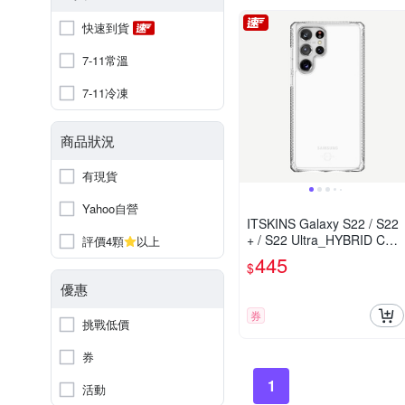
快速到貨
7-11常溫
7-11冷凍
商品狀況
有現貨
Yahoo自營
ITSKINS Galaxy S22 / S22
+ / S22 Ultra_HYBRID CLE
評價4顆
以上
AR-防摔保護殼
445
$
優惠
券
挑戰低價
券
1
活動