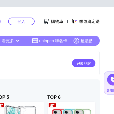
購物車
帳號綁定送
登入
看更多
uniopen 聯名卡
超贈點
追蹤品牌
OP 5
TOP 6