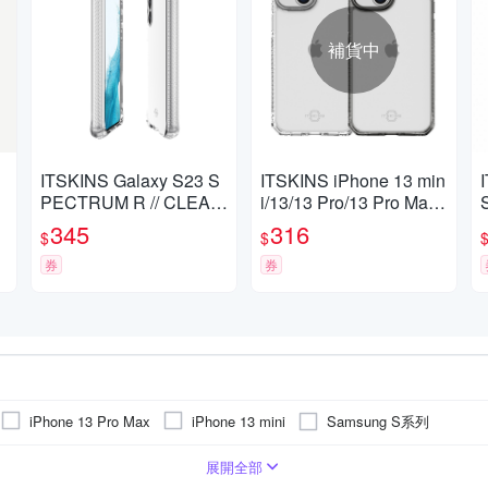
補貨中
ITSKINS Galaxy S23 S
ITSKINS iPhone 13 min
R
PECTRUM R // CLEAR
i/13/13 Pro/13 Pro Max
-防摔保護殼
HYBRID CLEAR-防摔
345
316
$
$
保護殼
券
券
Samsung S系列
iPhone 13 Pro Max
iPhone 13 mini
展開全部