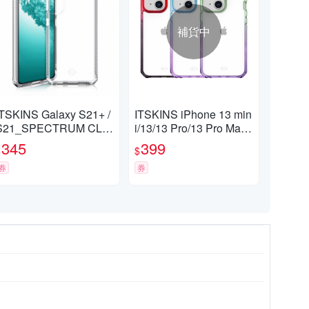
補貨中
ITSKINS Galaxy S21+ /
ITSKINS iPhone 13 min
S21_SPECTRUM CLE
i/13/13 Pro/13 Pro Max
AR防摔保護殼
SUPREME PRIME-防
345
399
$
$
摔保護殼
券
券