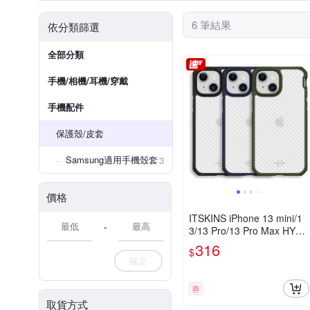
6 筆結果
依分類篩選
全部分類
手機/相機/耳機/穿戴
手機配件
保護殼/皮套
Samsung適用手機殼套
3
價格
ITSKINS iPhone 13 mini/1
-
3/13 Pro/13 Pro Max HYBR
ID TEK-防摔保護殼
316
$
確定
券
取貨方式