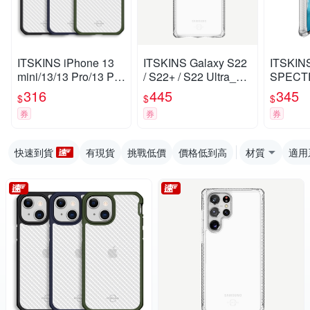
ITSKINS iPhone 13
ITSKINS Galaxy S22
ITSKIN
mini/13/13 Pro/13 Pro
/ S22+ / S22 Ultra_H
SPECTR
Max HYBRID TEK-防
YBRID CLEAR-防摔
AR-防
316
445
345
$
$
$
摔保護殼
保護殼
券
券
券
快速到貨
有現貨
挑戰低價
價格低到高
材質
適用