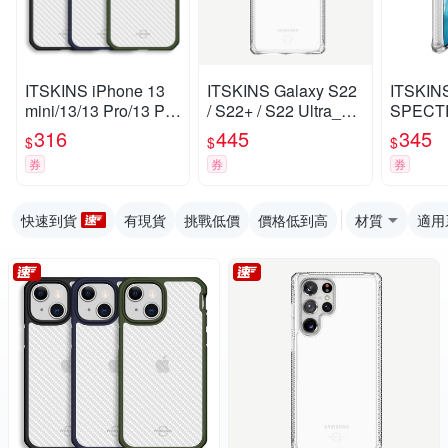
ITSKINS iPhone 13
ITSKINS Galaxy S22
ITSKIN
mini/13/13 Pro/13 Pro
/ S22+ / S22 Ultra_H
SPECTR
Max HYBRID TEK-防
YBRID CLEAR-防摔
AR-防
316
445
345
$
$
$
摔保護殼
保護殼
券
券
券
快速到貨
有現貨
挑戰低價
價格低到高
材質
適用