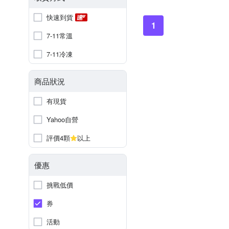
快速到貨
1
7-11常溫
7-11冷凍
商品狀況
有現貨
Yahoo自營
評價4顆
以上
優惠
挑戰低價
券
活動