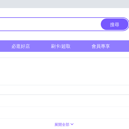
搜尋
必逛好店
刷卡/超取
會員專享
展開全部