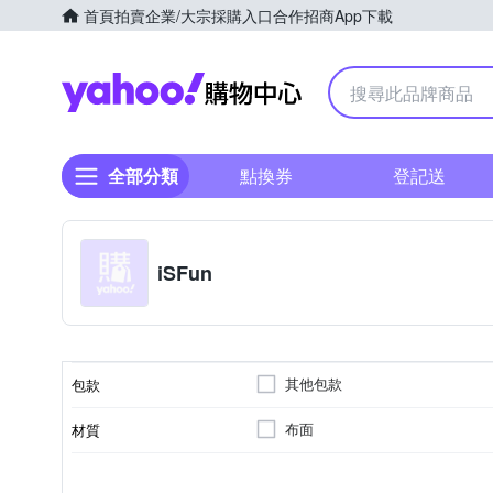
首頁
拍賣
企業/大宗採購入口
合作招商
App下載
Yahoo購物中心
全部分類
點換券
登記送
iSFun
其他包款
包款
布面
材質
女
彩繪印花
適用性別
顏色
風格元素