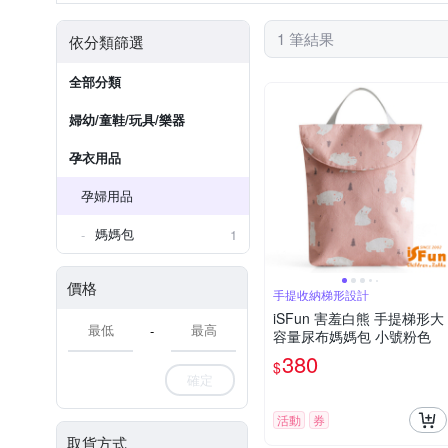
1 筆結果
依分類篩選
全部分類
婦幼/童鞋/玩具/樂器
孕衣用品
孕婦用品
媽媽包
1
價格
手提收納梯形設計
iSFun 害羞白熊 手提梯形大
-
容量尿布媽媽包 小號粉色
380
$
確定
活動
券
取貨方式