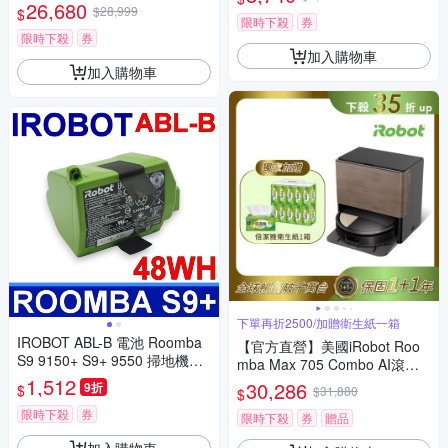
26,680
$28,999
$
限時下殺
券
限時下殺
券
加入購物車
加入購物車
下單再折2500/加贈衛生紙一箱
IROBOT ABL-B 電池 Roomba
【官方直營】美國iRobot Roo
S9 9150+ S9+ 9550 掃地機電
mba Max 705 Combo AI滾筒
池
1,512
活熱水熱風旗艦機皇掃拖機器
30,286
9折
$
$31,880
$
人 總代理保固1+1年
限時下殺
券
限時下殺
券
贈品
加入購物車