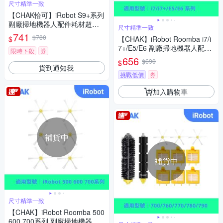
尺寸精準一致
【CHAK恰可】iRobot S9+系列
副廠掃地機器人配件耗材超值
尺寸精準一致
組(主刷x1組 邊刷x4 濾網x4 集
741
$780
$
【CHAK】iRobot Roomba i7/i
塵袋x2)
7+/E5/E6 副廠掃地機器人配件
限時下殺
券
耗材超值組(主刷x1 邊刷x4 濾
656
$690
$
網x4 集塵袋x2)
貨到通知我
挑戰低價
券
加入購物車
補貨中
補貨中
尺寸精準一致
【CHAK】iRobot Roomba 500
600 700系列 副廠掃地機器人