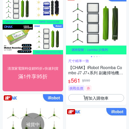
尺寸精準一致
【CHAK】iRobot Roomba Co
清潔家電限時促銷95折+快速到貨
mbo J7 J7+系列 副廠掃地機器
滿1件享95折
人配件耗材超值組(主刷x1 邊刷
561
$590
$
x4 濾網x4)
挑戰低價
券
加入購物車
補貨中