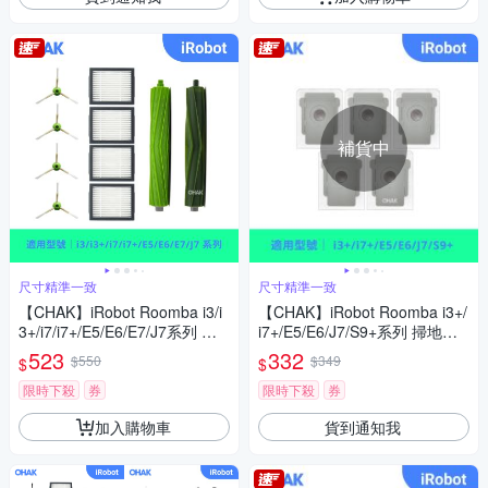
補貨中
尺寸精準一致
尺寸精準一致
【CHAK】iRobot Roomba i3/i
【CHAK】iRobot Roomba i3+/
3+/i7/i7+/E5/E6/E7/J7系列 副
i7+/E5/E6/J7/S9+系列 掃地機
廠配件耗材超值組(主刷x1組 邊
器人副廠配件耗材超值組(集塵
523
332
$550
$349
$
$
刷x4 濾網x4)
袋5入組)
限時下殺
券
限時下殺
券
加入購物車
貨到通知我