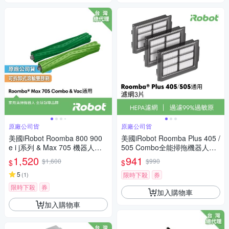
原廠公司貨
原廠公司貨
美國iRobot Roomba 800 900
美國iRobot Roomba Plus 405 /
e i j系列 & Max 705 機器人原
505 Combo全能掃拖機器人專
廠主刷1組2支
用原廠濾網3片
1,520
941
$1,600
$990
$
$
5
(
1
)
限時下殺
券
限時下殺
券
加入購物車
加入購物車