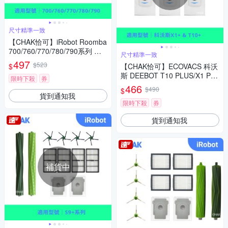
尺寸精準一致
【CHAK恰可】iRobot Roomba
700/760/770/780/790系列 副
尺寸精準一致
廠掃地機器人配件耗材超值組
497
$523
$
【CHAK恰可】ECOVACS 科沃
(主刷x1 邊刷x3 濾網x6)
斯 DEEBOT T10 PLUS/X1 PL
限時下殺
券
US 副廠掃地機配件耗材超值組
466
$490
$
(集塵袋6入組)
貨到通知我
限時下殺
券
貨到通知我
補貨中