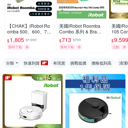
【CHAK】iRobot Ro
美國iRobot Roomba
美國iRob
omba 500、600、70
Combo 系列 & Braav
105 C
0、800、900掃地機
a jet m6原廠專用濃縮
掃拖機器人 
1,805
713
9,59
$1,900
$750
$
$
$
副廠鋰電池(超高容量
清潔劑 300ml 一罐
固1+1
限時下殺
券
限時下殺
券
活動
券
5000mAh)
分類
快速到貨
有現貨
挑戰低價
價格低到高
清潔