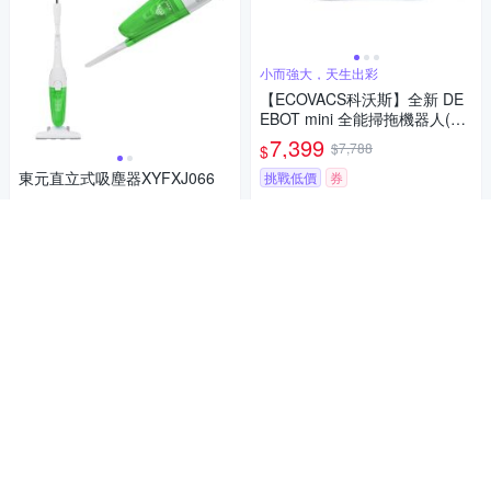
小而強大，天生出彩
【ECOVACS科沃斯】全新 DE
EBOT mini 全能掃拖機器人(超
小機身/全能基站/毛髮不纏繞/靜
7,399
$7,788
$
音清潔）
東元直立式吸塵器XYFXJ066
挑戰低價
券
819
$
加入購物車
券
加入購物車