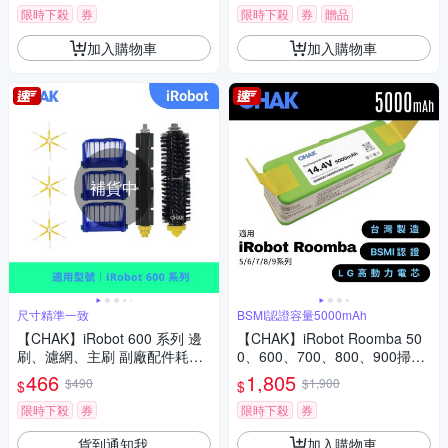
限時下殺
券
限時下殺
券
贈品
加入購物車
加入購物車
補貨中
尺寸精準一致
BSMI認證容量5000mAh
【CHAK】iRobot 600 系列 邊
【CHAK】iRobot Roomba 50
刷、濾網、主刷 副廠配件耗材
0、600、700、800、900掃地
超值組 (適用型號 595 606 614
機副廠鋰電池(超高容量5000m
466
1,805
$490
$1,900
$
$
620 630 637 650 660 671 680
Ah)
690 695)
限時下殺
券
限時下殺
券
貨到通知我
加入購物車