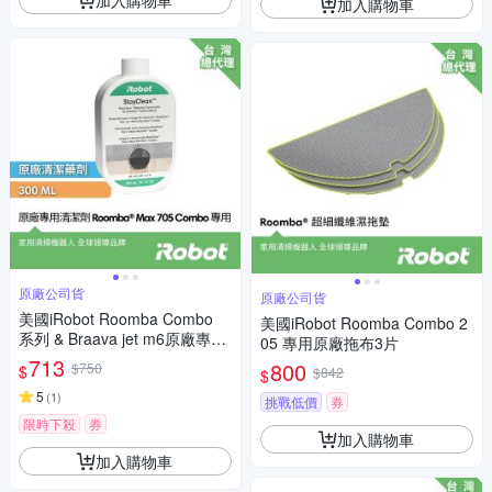
加入購物車
原廠公司貨
原廠公司貨
美國iRobot Roomba Combo
美國iRobot Roomba Combo 2
系列 & Braava jet m6原廠專用
05 專用原廠拖布3片
濃縮清潔劑 300ml 一罐
713
800
$750
$
$842
$
5
(
1
)
挑戰低價
券
限時下殺
券
加入購物車
加入購物車