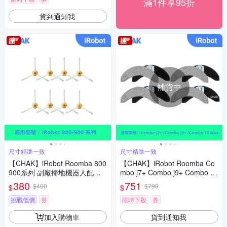
滿1件享95折
貨到通知我
補貨中
尺寸精準一致
尺寸精準一致
【CHAK】iRobot Roomba 800
【CHAK】iRobot Roomba Co
900系列 副廠掃地機器人配件
mbo j7+ Combo j9+ Combo 10
耗材超值組(邊刷8入組)
Max系列 副廠拖地機配件(拖布
380
751
$400
$790
$
$
8入組)
挑戰低價
券
限時下殺
券
加入購物車
貨到通知我