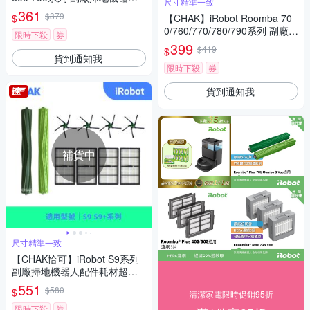
尺寸精準一致
配件耗材超值組(邊刷6入組)
361
$379
$
【CHAK】iRobot Roomba 70
0/760/770/780/790系列 副廠掃
限時下殺
券
地機器人配件耗材超值組(主刷x
399
$419
$
1 邊刷x3 濾網x6)
貨到通知我
限時下殺
券
貨到通知我
補貨中
尺寸精準一致
【CHAK恰可】iRobot S9系列
副廠掃地機器人配件耗材超值
組(主刷x1組 邊刷x4 濾網x4)
551
$580
$
清潔家電限時促銷95折
限時下殺
券