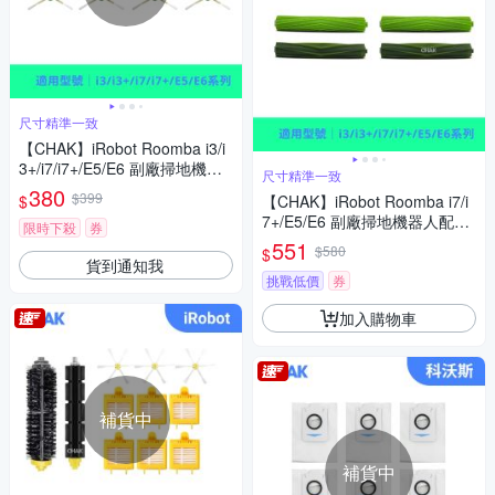
尺寸精準一致
【CHAK】iRobot Roomba i3/i
3+/i7/i7+/E5/E6 副廠掃地機器
尺寸精準一致
人配件耗材超值組(邊刷8入組)
380
$399
$
【CHAK】iRobot Roomba i7/i
7+/E5/E6 副廠掃地機器人配件
限時下殺
券
耗材超值組(主刷2入組)
551
$580
$
貨到通知我
挑戰低價
券
加入購物車
補貨中
補貨中