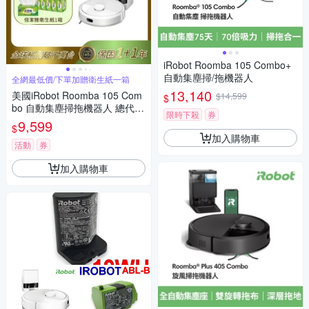
iRobot Roomba 105 Combo+
自動集塵掃/拖機器人
全網最低價/下單加贈衛生紙一箱
13,140
美國iRobot Roomba 105 Com
$14,599
$
bo 自動集塵掃拖機器人 總代理
限時下殺
券
保固1+1年
9,599
$
加入購物車
活動
券
加入購物車