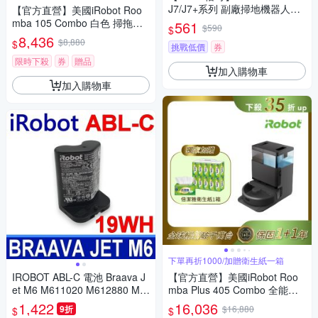
J7/J7+系列 副廠掃地機器人配
【官方直營】美國iRobot Roo
件耗材超值組
mba 105 Combo 白色 掃拖機
561
$590
$
器人 總代理保固1+1年
8,436
$8,880
$
挑戰低價
券
限時下殺
券
贈品
加入購物車
加入購物車
下單再折1000/加贈衛生紙一箱
IROBOT ABL-C 電池 Braava J
【官方直營】美國iRobot Roo
et M6 M611020 M612880 M6
mba Plus 405 Combo 全能旋
12680 M614480 掃地機電池
風掃拖機器人 總代理保固1+1
1,422
16,036
9折
$16,880
$
$
年