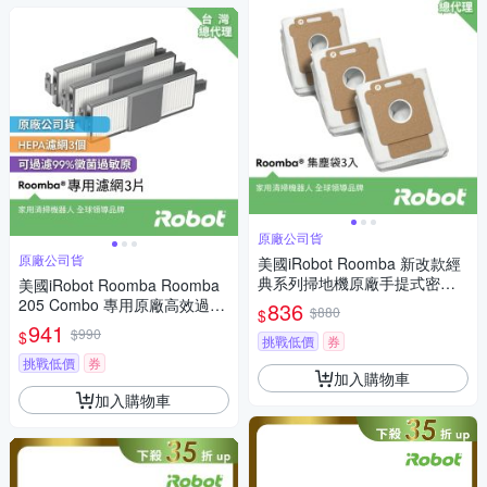
原廠公司貨
原廠公司貨
美國iRobot Roomba 新改款經
典系列掃地機原廠手提式密封
美國iRobot Roomba Roomba
集塵袋3入
205 Combo 專用原廠高效過濾
836
$880
$
網3片
941
$990
$
挑戰低價
券
挑戰低價
券
加入購物車
加入購物車