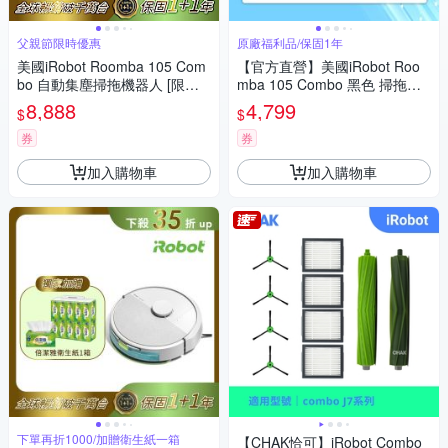
父親節限時優惠
原廠福利品/保固1年
美國iRobot Roomba 105 Com
【官方直營】美國iRobot Roo
bo 自動集塵掃拖機器人 [限時
mba 105 Combo 黑色 掃拖機
優惠]
器人福利品 總代理保固1+1年
8,888
4,799
$
$
券
券
加入購物車
加入購物車
下單再折1000/加贈衛生紙一箱
【CHAK恰可】iRobot Combo