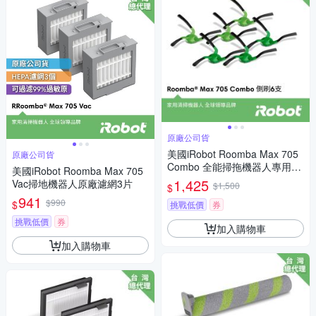
原廠公司貨
美國iRobot Roomba Max 705
原廠公司貨
Combo 全能掃拖機器人專用原
美國iRobot Roomba Max 705
廠雙側刷3組(共6支)
1,425
Vac掃地機器人原廠濾網3片
$1,500
$
941
$990
$
挑戰低價
券
挑戰低價
券
加入購物車
加入購物車