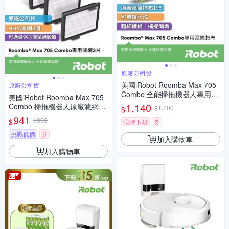
原廠公司貨
美國iRobot Roomba Max 705
原廠公司貨
Combo 全能掃拖機器人專用原
美國iRobot Roomba Max 705
廠滾筒拖布
1,140
Combo 掃拖機器人原廠濾網3
$1,200
$
片
941
$990
$
限時下殺
券
挑戰低價
券
加入購物車
加入購物車