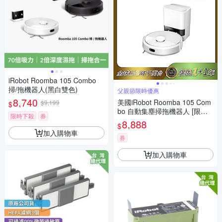
iRobot Roomba 105 Combo
掃/拖機器人(黑白雙色)
父親節限時優惠
8,740
美國iRobot Roomba 105 Com
$9,199
$
bo 自動集塵掃拖機器人 [限時
限時下殺
券
優惠]
8,888
$
加入購物車
券
加入購物車