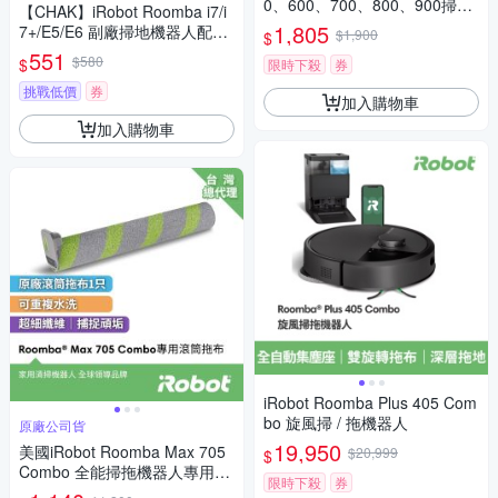
0、600、700、800、900掃地
【CHAK】iRobot Roomba i7/i
機副廠鋰電池(超高容量5000m
1,805
7+/E5/E6 副廠掃地機器人配件
$1,900
$
Ah)
耗材超值組(主刷2入組)
551
$580
$
限時下殺
券
挑戰低價
券
加入購物車
加入購物車
iRobot Roomba Plus 405 Com
bo 旋風掃 / 拖機器人
原廠公司貨
19,950
美國iRobot Roomba Max 705
$20,999
$
Combo 全能掃拖機器人專用原
限時下殺
券
廠滾筒拖布