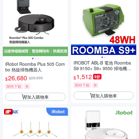
IROBOT ABL-B 電池 Roomba
iRobot Roomba Plus 505 Com
S9 9150+ S9+ 9550 掃地機電
bo 熱旋掃拖機器人
池
1,512
26,680
9折
$
$28,999
$
限時下殺
券
限時下殺
券
加入購物車
加入購物車