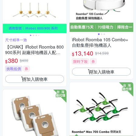
iRobot Roomba 105 Combo+
尺寸精準一致
自動集塵掃/拖機器人
【CHAK】iRobot Roomba 800
13,140
900系列 副廠掃地機器人配件
$14,599
$
耗材超值組(邊刷8入組)
380
$400
$
限時下殺
券
挑戰低價
券
加入購物車
加入購物車