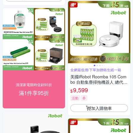
全網最低價/下單加贈衛生紙一箱
美國iRobot Roomba 105 Com
bo 自動集塵掃拖機器人 總代理
清潔家電限時促銷95折
保固1+1年
9,599
$
滿1件享95折
活動
券
加入購物車