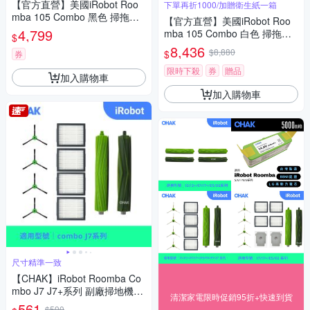
【官方直營】美國iRobot Roo
下單再折1000/加贈衛生紙一箱
mba 105 Combo 黑色 掃拖機
【官方直營】美國iRobot Roo
器人福利品 總代理保固1+1年
4,799
mba 105 Combo 白色 掃拖機
$
器人 總代理保固1+1年
8,436
$8,880
$
券
限時下殺
券
贈品
加入購物車
加入購物車
尺寸精準一致
【CHAK】iRobot Roomba Co
mbo J7 J7+系列 副廠掃地機器
清潔家電限時促銷95折+快速到貨
人配件耗材超值組(主刷x1 邊刷
561
$590