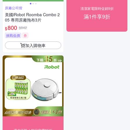
原廠公司貨
清潔家電限時促銷9折
美國iRobot Roomba Combo 2
滿1件享9折
05 專用原廠拖布3片
800
$842
$
挑戰低價
券
加入購物車