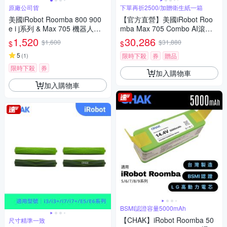
原廠公司貨
下單再折2500/加贈衛生紙一箱
美國iRobot Roomba 800 900
【官方直營】美國iRobot Roo
e i j系列 & Max 705 機器人原
mba Max 705 Combo AI滾筒
廠主刷1組2支
活熱水熱風旗艦機皇掃拖機器
1,520
30,286
$1,600
$31,880
$
$
人 總代理保固1+1年
5
(
1
)
限時下殺
券
贈品
限時下殺
券
加入購物車
加入購物車
BSMI認證容量5000mAh
【CHAK】iRobot Roomba 50
尺寸精準一致