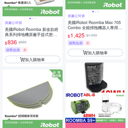
原廠公司貨
美國iRobot Roomba Max 705
原廠公司貨
Combo 全能掃拖機器人專用原
美國iRobot Roomba 新改款經
廠雙側刷3組(共6支)
1,425
典系列掃地機原廠手提式密封
$1,500
$
集塵袋3入
836
$880
$
挑戰低價
券
挑戰低價
券
加入購物車
加入購物車