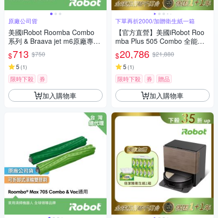
原廠公司貨
下單再折2000/加贈衛生紙一箱
美國iRobot Roomba Combo
【官方直營】美國iRobot Roo
系列 & Braava jet m6原廠專用
mba Plus 505 Combo 全能熱
濃縮清潔劑 300ml 一罐
旋風延邊掃拖機器人 總代理保
713
20,786
$750
$21,880
$
$
固1+1年
5
5
(
1
)
(
1
)
限時下殺
券
限時下殺
券
贈品
加入購物車
加入購物車