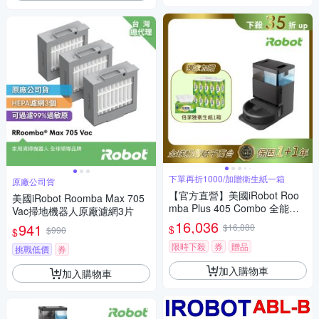
下單再折1000/加贈衛生紙一箱
原廠公司貨
【官方直營】美國iRobot Roo
美國iRobot Roomba Max 705
mba Plus 405 Combo 全能旋
Vac掃地機器人原廠濾網3片
風掃拖機器人 總代理保固1+1
16,036
941
$16,880
$
$990
$
年
限時下殺
券
贈品
挑戰低價
券
加入購物車
加入購物車