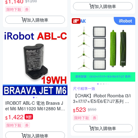
1,140
$1,200
$
加入購物車
限時下殺
券
加入購物車
尺寸精準一致
【CHAK】iRobot Roomba i3/i
3+/i7/i7+/E5/E6/E7/J7系列 副
IROBOT ABL-C 電池 Braava J
廠配件耗材超值組(主刷x1組 邊
523
et M6 M611020 M612880 M6
$550
$
刷x4 濾網x4)
12680 M614480 掃地機電池
1,422
9折
$
限時下殺
券
限時下殺
券
加入購物車
加入購物車