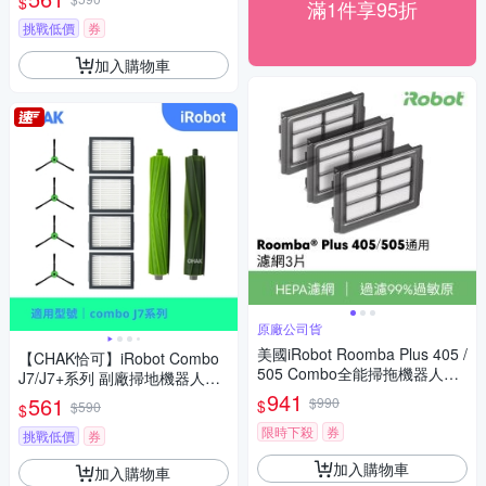
$
滿1件享95折
x4 濾網x4)
挑戰低價
券
加入購物車
原廠公司貨
美國iRobot Roomba Plus 405 /
【CHAK恰可】iRobot Combo
505 Combo全能掃拖機器人專
J7/J7+系列 副廠掃地機器人配
用原廠濾網3片
件耗材超值組
941
561
$990
$
$590
$
限時下殺
券
挑戰低價
券
加入購物車
加入購物車