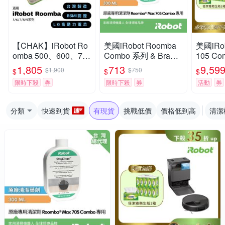
【CHAK】iRobot Ro
美國iRobot Roomba
美國iRob
omba 500、600、70
Combo 系列 & Braav
105 C
0、800、900掃地機
a jet m6原廠專用濃縮
掃拖機器人 
1,805
713
9,59
$1,900
$750
$
$
$
副廠鋰電池(超高容量
清潔劑 300ml 一罐
固1+1
限時下殺
券
限時下殺
券
活動
券
5000mAh)
分類
快速到貨
有現貨
挑戰低價
價格低到高
清潔