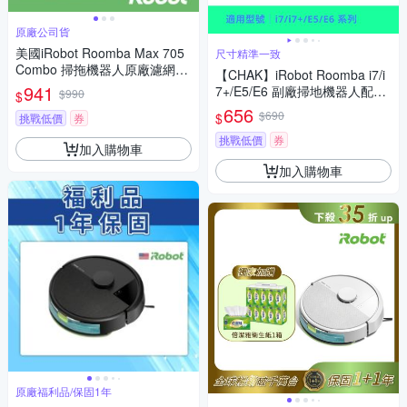
原廠公司貨
美國iRobot Roomba Max 705
尺寸精準一致
Combo 掃拖機器人原廠濾網3
【CHAK】iRobot Roomba i7/i
片
941
7+/E5/E6 副廠掃地機器人配件
$990
$
耗材超值組(主刷x1 邊刷x4 濾
656
$690
$
挑戰低價
券
網x4 集塵袋x2)
挑戰低價
券
加入購物車
加入購物車
原廠福利品/保固1年