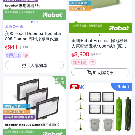
原廠公司貨
美國iRobot Roomba Roomba
205 Combo 專用原廠高效過濾
美國iRobot Roomba 掃地機器
網3片
941
人原廠鋰電池1800mAh (原廠
$990
$
公司貨+總代理保固6個月)
3,800
$4,000
$
挑戰低價
券
限時下殺
券
加入購物車
加入購物車