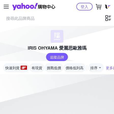
Yahoo購物中心
登入
IRIS OHYAMA 愛麗思歐雅瑪
追蹤品牌
快速到貨
有現貨
挑戰低價
價格低到高
排序
更多