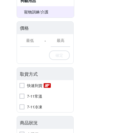
狗貓用品
寵物訓練/介護
價格
-
確定
取貨方式
快速到貨
7-11常溫
7-11冷凍
商品狀況