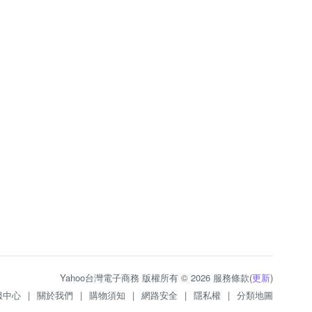
Yahoo台灣電子商務 版權所有 © 2026 服務條款(
更新
)
服中心
|
關於我們
|
購物須知
|
網路安全
|
隱私權
|
分類地圖