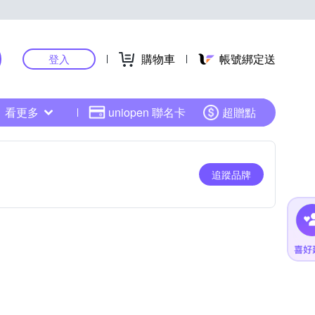
購物車
帳號綁定送
登入
看更多
uniopen 聯名卡
超贈點
追蹤品牌