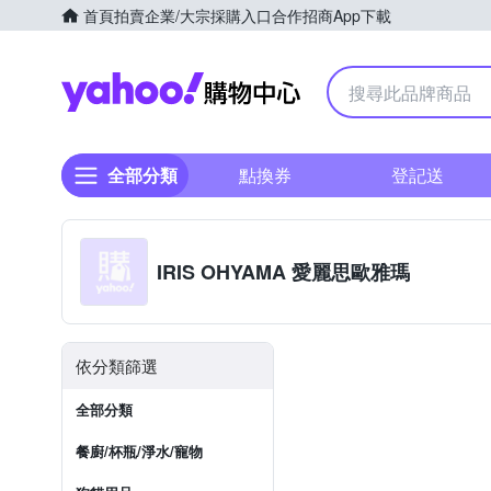
首頁
拍賣
企業/大宗採購入口
合作招商
App下載
Yahoo購物中心
全部分類
點換券
登記送
IRIS OHYAMA 愛麗思歐雅瑪
依分類篩選
全部分類
餐廚/杯瓶/淨水/寵物