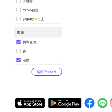
有現貨
Yahoo自營
評價4顆
以上
優惠
挑戰低價
券
活動
清除所有條件