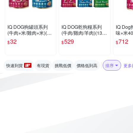
IQ DOG狗罐頭系列
IQ DOG乾狗糧系列
IQ Do
(牛肉+米/雞肉+米)(40
(牛肉/雞肉/羊肉)(13.5-
味+米40
0G/罐)【愛買】
15KG/包)【愛買】
【愛買
32
529
712
$
$
$
快速到貨
有現貨
挑戰低價
價格低到高
排序
更多