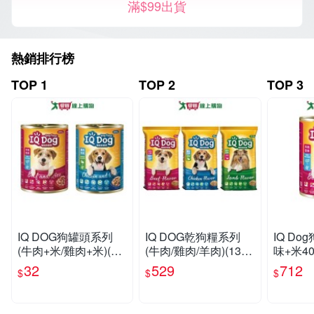
滿$99出貨
熱銷排行榜
TOP 1
TOP 2
TOP 3
IQ DOG狗罐頭系列
IQ DOG乾狗糧系列
IQ Do
(牛肉+米/雞肉+米)(40
(牛肉/雞肉/羊肉)(13.5-
味+米40
0G/罐)【愛買】
15KG/包)【愛買】
【愛買
32
529
712
$
$
$