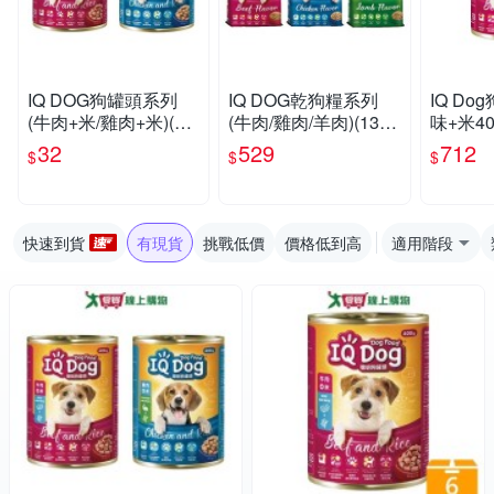
IQ DOG狗罐頭系列
IQ DOG乾狗糧系列
IQ Do
(牛肉+米/雞肉+米)(40
(牛肉/雞肉/羊肉)(13.5-
味+米40
0G/罐)【愛買】
15KG/包)【愛買】
【愛買
32
529
712
$
$
$
快速到貨
有現貨
挑戰低價
價格低到高
適用階段