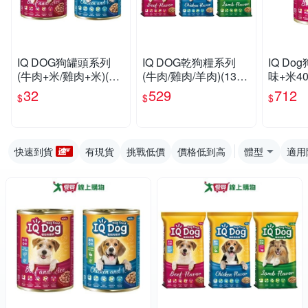
IQ DOG狗罐頭系列
IQ DOG乾狗糧系列
IQ Do
(牛肉+米/雞肉+米)(40
(牛肉/雞肉/羊肉)(13.5-
味+米40
0G/罐)【愛買】
15KG/包)【愛買】
【愛買
32
529
712
$
$
$
快速到貨
有現貨
挑戰低價
價格低到高
體型
適用