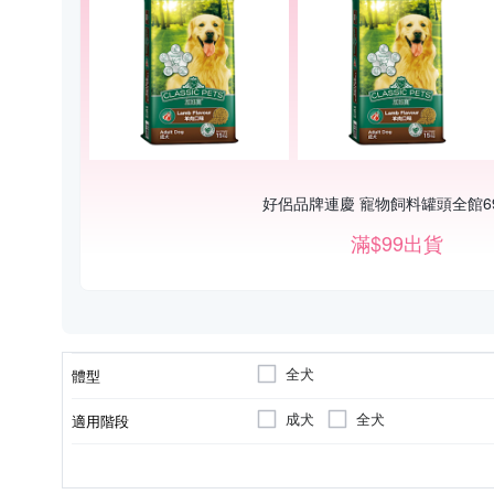
好侶品牌連慶 寵物飼料罐頭全館6
滿$99出貨
全犬
體型
成犬
全犬
適用階段
罐頭
顆粒
類型