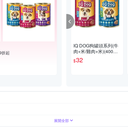
IQ DOG狗罐頭系列(牛
肉+米/雞肉+米)(400G/
9折起
罐)【愛買】
32
$
展開全部