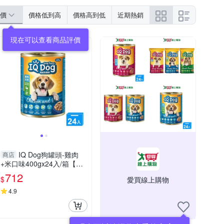
價
價格低到高
價格高到低
近期熱銷
現在可以查看商品評價
IQ Dog狗罐頭-雞肉
商店
+米口味400gx24入/箱【愛
買】
712
$
愛買線上購物
4.9