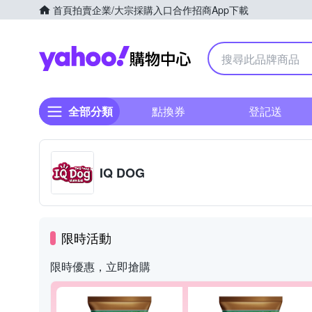
首頁
拍賣
企業/大宗採購入口
合作招商
App下載
Yahoo購物中心
全部分類
點換券
登記送
IQ DOG
限時活動
限時優惠，立即搶購