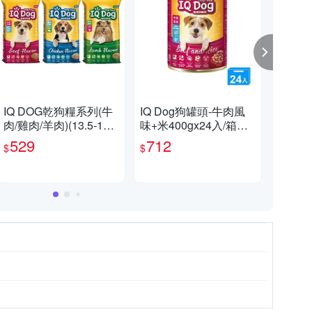
IQ DOG乾狗糧系列(牛
IQ Dog狗罐頭-牛肉風
IQ
肉/雞肉/羊肉)(13.5-15K
味+米400gx24入/箱
40
G/包)【愛買】
【愛買】
買
529
712
1
$
$
$