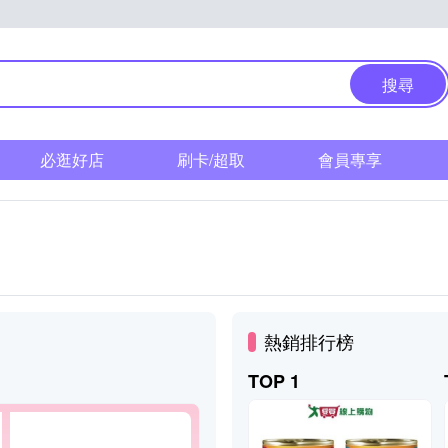
搜尋
必逛好店
刷卡/超取
會員專享
熱銷排行榜
TOP 1