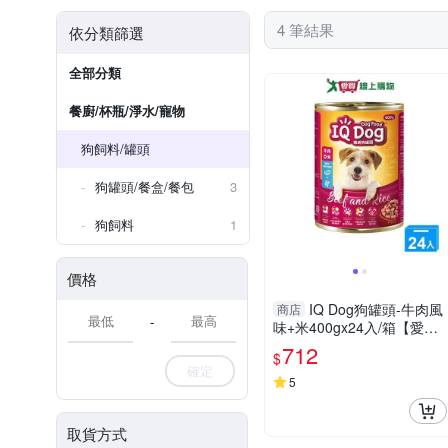
4 筆結果
依分類篩選
全部分類
餐廚/杯瓶/淨水/寵物
狗飼料/罐頭
狗罐頭/餐盒/餐包
3
狗飼料
1
價格
IQ Dog狗罐頭-牛肉風
商店
-
味+米400gx24入/箱【愛
買】
712
$
確定
5
取貨方式