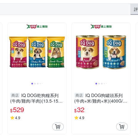
評
IQ DOG乾狗糧系列
IQ DOG狗罐頭系列
商店
商店
(牛肉/雞肉/羊肉)(13.5-15K
(牛肉+米/雞肉+米)(400G/
G/包)【愛買】
罐)【愛買】
529
32
$
$
4.9
4.9