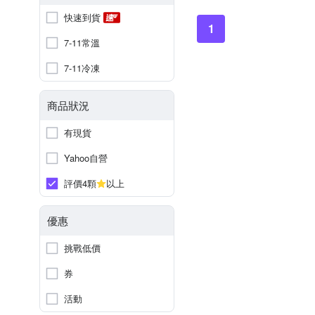
快速到貨
1
7-11常溫
7-11冷凍
商品狀況
有現貨
Yahoo自營
評價4顆
以上
優惠
挑戰低價
券
活動