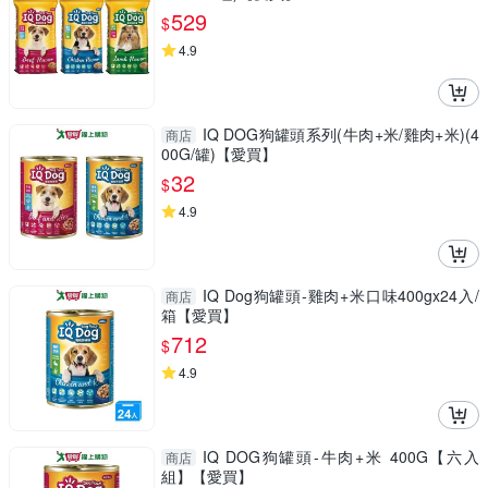
529
$
4.9
IQ DOG狗罐頭系列(牛肉+米/雞肉+米)(4
商店
00G/罐)【愛買】
32
$
4.9
IQ Dog狗罐頭-雞肉+米口味400gx24入/
商店
箱【愛買】
712
$
4.9
IQ DOG狗罐頭-牛肉+米 400G【六入
商店
組】【愛買】