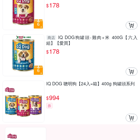
178
$
IQ DOG狗罐頭-雞肉+米 400G【六入
商店
組】【愛買】
178
$
IQ DOG 聰明狗【24入=箱】400g 狗罐頭系列
994
$
券