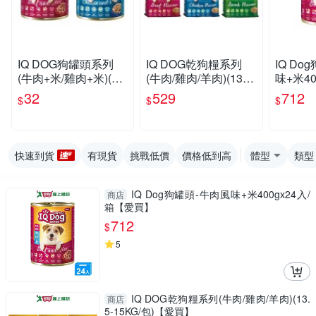
IQ DOG狗罐頭系列
IQ DOG乾狗糧系列
IQ Do
(牛肉+米/雞肉+米)(40
(牛肉/雞肉/羊肉)(13.5-
味+米40
0G/罐)【愛買】
15KG/包)【愛買】
【愛買
32
529
712
$
$
$
快速到貨
有現貨
挑戰低價
價格低到高
體型
類型
IQ Dog狗罐頭-牛肉風味+米400gx24入/
商店
箱【愛買】
712
$
5
IQ DOG乾狗糧系列(牛肉/雞肉/羊肉)(13.
商店
5-15KG/包)【愛買】