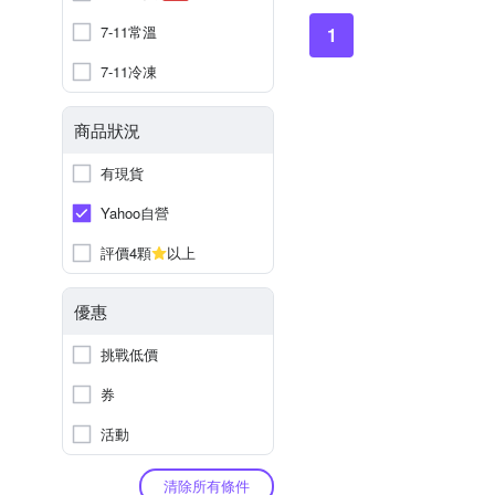
7-11常溫
1
7-11冷凍
商品狀況
有現貨
Yahoo自營
評價4顆
以上
優惠
挑戰低價
券
活動
清除所有條件