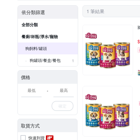
1 筆結果
依分類篩選
全部分類
餐廚/杯瓶/淨水/寵物
$
狗飼料/罐頭
狗罐頭/餐盒/餐包
1
價格
-
確定
取貨方式
快速到貨