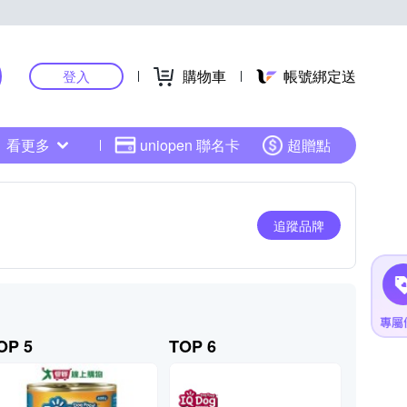
購物車
帳號綁定送
登入
看更多
uniopen 聯名卡
超贈點
追蹤品牌
OP 5
TOP 6
TOP