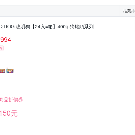
推薦排
IQ DOG 聰明狗【24入=箱】400g 狗罐頭系列
994
券
商品折價券
150元