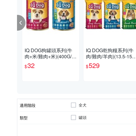
IQ DOG狗罐頭系列(牛
IQ DOG乾狗糧系列(牛
肉+米/雞肉+米)(400G/
肉/雞肉/羊肉)(13.5-15K
罐)【愛買】
G/包)【愛買】
32
529
$
$
全犬
適用階段
罐頭
類型
全犬
體型