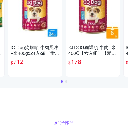
IQ Dog狗罐頭-牛肉風味
IQ DOG狗罐頭-牛肉+米
+米400gx24入/箱【愛
400G【六入組】【愛
買】
買】
712
178
$
$
展開全部