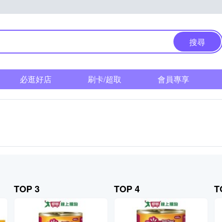
搜尋
必逛好店
刷卡/超取
會員專享
TOP 3
TOP 4
T