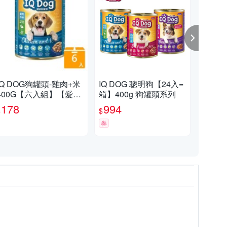
IQ DOG狗罐頭-雞肉+米
IQ DOG 聰明狗【24入=
IQ
400G【六入組】【愛
箱】400g 狗罐頭系列
口味
買】
買
178
994
7
$
$
$
券