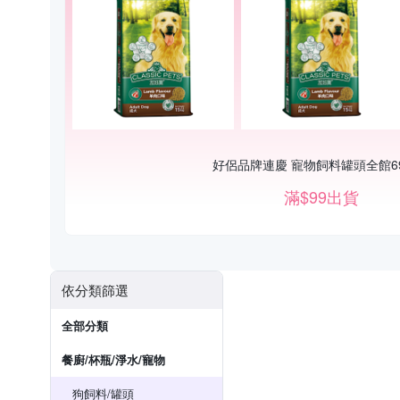
好侶品牌連慶 寵物飼料罐頭全館6
滿$99出貨
依分類篩選
全部分類
餐廚/杯瓶/淨水/寵物
狗飼料/罐頭