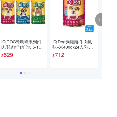
IQ DOG乾狗糧系列(牛
IQ Dog狗罐頭-牛肉風
IQ
肉/雞肉/羊肉)(13.5-15K
味+米400gx24入/箱
口味
G/包)【愛買】
【愛買】
買
529
712
7
$
$
$