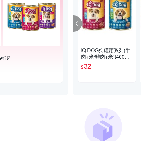
IQ DOG狗罐頭系列(牛
肉+米/雞肉+米)(400G/
9折起
罐)【愛買】
32
$