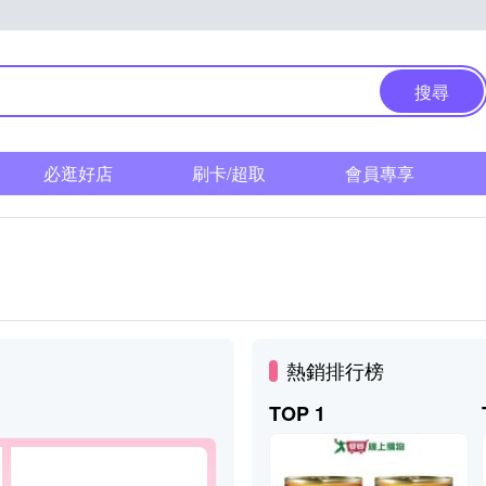
搜尋
必逛好店
刷卡/超取
會員專享
熱銷排行榜
TOP 1