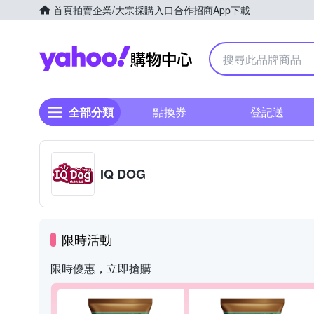
首頁
拍賣
企業/大宗採購入口
合作招商
App下載
Yahoo購物中心
全部分類
點換券
登記送
IQ DOG
限時活動
限時優惠，立即搶購