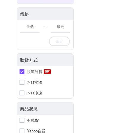
價格
-
確定
取貨方式
快速到貨
7-11常溫
7-11冷凍
商品狀況
有現貨
Yahoo自營