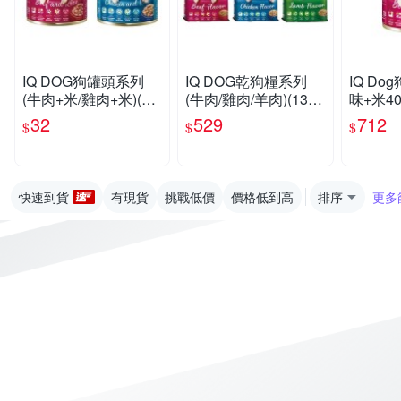
IQ DOG狗罐頭系列
IQ DOG乾狗糧系列
IQ Do
(牛肉+米/雞肉+米)(40
(牛肉/雞肉/羊肉)(13.5-
味+米40
0G/罐)【愛買】
15KG/包)【愛買】
【愛買
32
529
712
$
$
$
快速到貨
有現貨
挑戰低價
價格低到高
排序
更多