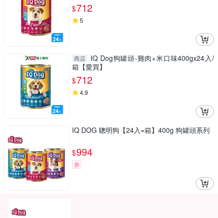
712
$
5
IQ Dog狗罐頭-雞肉+米口味400gx24入/
商店
箱【愛買】
712
$
4.9
IQ DOG 聰明狗【24入=箱】400g 狗罐頭系列
994
$
券