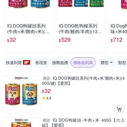
IQ DOG狗罐頭系列
IQ DOG乾狗糧系列
IQ Do
(牛肉+米/雞肉+米)(40
(牛肉/雞肉/羊肉)(13.5-
味+米40
0G/罐)【愛買】
15KG/包)【愛買】
【愛買
32
529
712
$
$
$
快速到貨
有現貨
挑戰低價
價格低到高
體型
類型
IQ DOG狗罐頭系列(牛肉+米/雞肉+米)(4
商店
00G/罐)【愛買】
32
$
4.9
IQ DOG狗罐頭-牛肉+米 400G【六入
商店
組】【愛買】