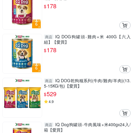
178
$
IQ DOG狗罐頭-雞肉+米 400G【六入
商店
組】【愛買】
178
$
IQ DOG乾狗糧系列(牛肉/雞肉/羊肉)(13.
商店
5-15KG/包)【愛買】
529
$
4.9
IQ Dog狗罐頭-牛肉風味+米400gx24入/
商店
箱【愛買】