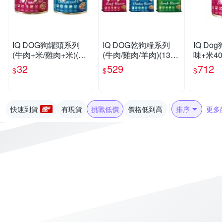
IQ DOG狗罐頭系列
IQ DOG乾狗糧系列
IQ Do
(牛肉+米/雞肉+米)(40
(牛肉/雞肉/羊肉)(13.5-
味+米40
0G/罐)【愛買】
15KG/包)【愛買】
【愛買
32
529
712
$
$
$
快速到貨
有現貨
挑戰低價
價格低到高
排序
更多