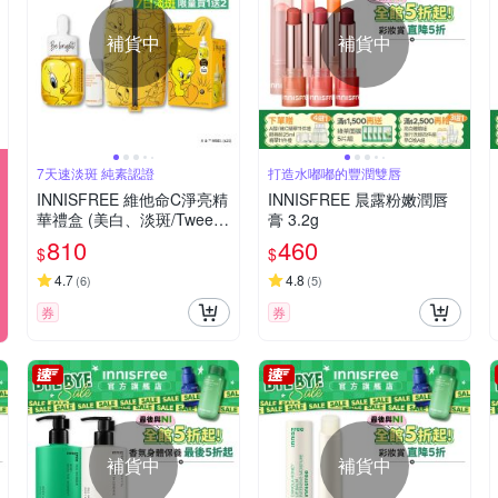
補貨中
補貨中
7天速淡斑 純素認證
打造水嘟嘟的豐潤雙唇
INNISFREE 維他命C淨亮精
INNISFREE 晨露粉嫩潤唇
華禮盒 (美白、淡斑/Tweety
膏 3.2g
崔弟限量版)
810
460
$
$
4.7
4.8
(
6
)
(
5
)
券
券
補貨中
補貨中