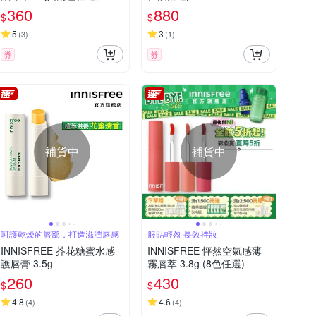
360
880
$
$
5
3
(
3
)
(
1
)
券
券
補貨中
補貨中
呵護乾燥的唇部，打造滋潤唇感
服貼輕盈 長效持妝
INNISFREE 芥花糖蜜水感
INNISFREE 怦然空氣感薄
護唇膏 3.5g
霧唇萃 3.8g (8色任選)
260
430
$
$
4.8
4.6
(
4
)
(
4
)