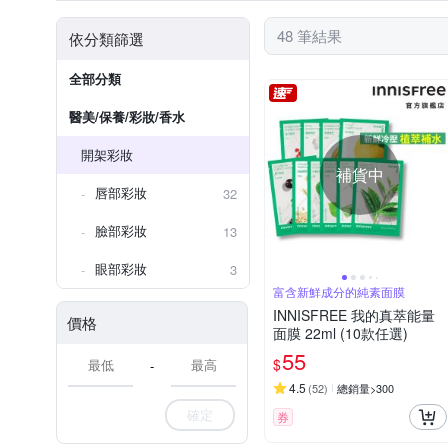
BB霜/CC霜/飾底乳
睫毛膏
48 筆結果
依分類篩選
全部分類
醫美/保養/彩妝/香水
開架彩妝
補貨中
唇部彩妝
32
臉部彩妝
13
眼部彩妝
3
富含新鮮成分的純素面膜
INNISFREE 我的真萃能量
價格
面膜 22ml (10款任選)
55
$
-
4.5
(
52
)
總銷量>300
確定
券