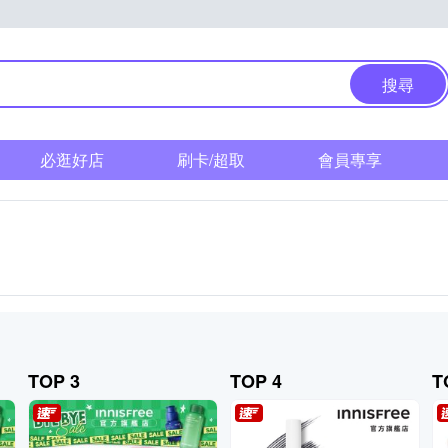
搜尋
必逛好店
刷卡/超取
會員專享
TOP 3
TOP 4
T