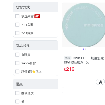
取貨方式
快速到貨
7-11常溫
7-11冷凍
商品狀況
有現貨
INNISFREE 無油無慮
商店
礦物控油蜜粉, 5g
Yahoo自營
219
$
評價4顆
以上
優惠
挑戰低價
券