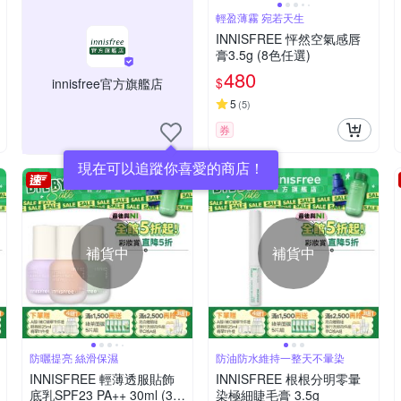
輕盈薄霧 宛若天生
INNISFREE 怦然空氣感唇
膏3.5g (8色任選)
480
$
innisfree官方旗艦店
5
(
5
)
券
現在可以追蹤你喜愛的商店！
補貨中
補貨中
防曬提亮 絲滑保濕
防油防水維持一整天不暈染
INNISFREE 輕薄透服貼飾
INNISFREE 根根分明零暈
底乳SPF23 PA++ 30ml (3色
染極細睫毛膏 3.5g