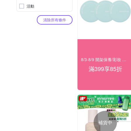
活動
清除所有條件
8/3-8/9 開架保養/彩妝 滿399結帳85折
滿399享85折
補貨中