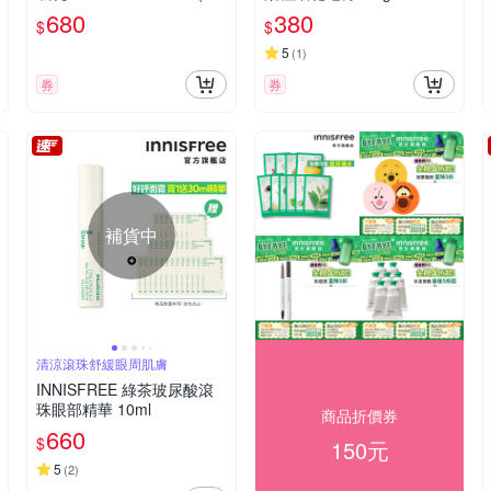
任選)
680
380
$
$
5
(
1
)
券
券
補貨中
清涼滾珠舒緩眼周肌膚
INNISFREE 綠茶玻尿酸滾
珠眼部精華 10ml
商品折價券
660
$
150元
5
(
2
)