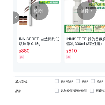
補貨中
補貨中
INNISFREE 自然簡約低
INNISFREE 我的香氛
敏眉筆 0.15g
體乳 330ml (3款任選)
380
510
$
$
券
券
臉部眼部
臉部
眼部
適用部位
氣墊粉餅/蜜粉/粉餅
唇蜜/
品類
沐浴乳/沐浴露/沐浴精
乳液
開架
各種肌膚
詳情請見商品包裝
大人
醫美/藥局
敏感性肌膚
依包裝
品牌定位
適用膚質
製造日期/有效日期
適用對象