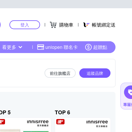
購物車
帳號綁定送
登入
看更多
uniopen 聯名卡
超贈點
前往旗艦店
追蹤品牌
OP 5
TOP 6
TOP