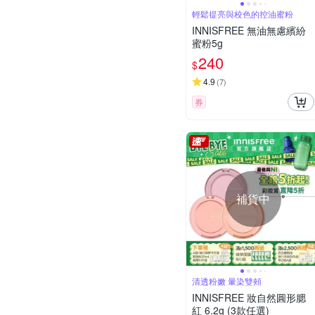
輕鬆提亮與校色的控油蜜粉
INNISFREE 無油無慮繽紛
蜜粉5g
240
$
4.9
(
7
)
券
補貨中
清透粉嫩 暈染雙頰
INNISFREE 妝自然圓形腮
紅 6.2g (3款任選)