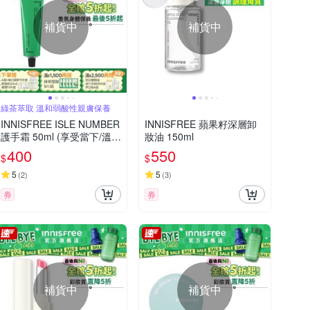
補貨中
補貨中
綠茶萃取 溫和弱酸性親膚保養
INNISFREE ISLE NUMBER
INNISFREE 蘋果籽深層卸
護手霜 50ml (享受當下/溫暖
妝油 150ml
蓬鬆)
400
550
$
$
5
5
(
2
)
(
3
)
券
券
補貨中
補貨中