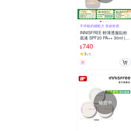
不停歇的續航力 長效粉底
INNISFREE 輕薄透服貼粉
底液 SPF20 PA++ 30ml (4
色任選)
740
$
5
(
1
)
券
補貨中