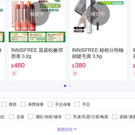
補貨中
補貨中
身
INNISFREE 晨露粉嫩潤
INNISFREE 根根分明極
唇膏 3.2g
細睫毛膏 3.5g
460
380
$
$
券
券
唇部
身體保養
手足保養
手足
口紅
定妝
腮紅/頰彩/修容
乳液/乳霜/日霜/晚霜
面膜/凍
噴霧
潔顏
精華液
唇部保養
潤唇膏/護唇膏
粉底
標示
請見包裝標示
請參考瓶身標示
請依包裝標示
請見
展開全部