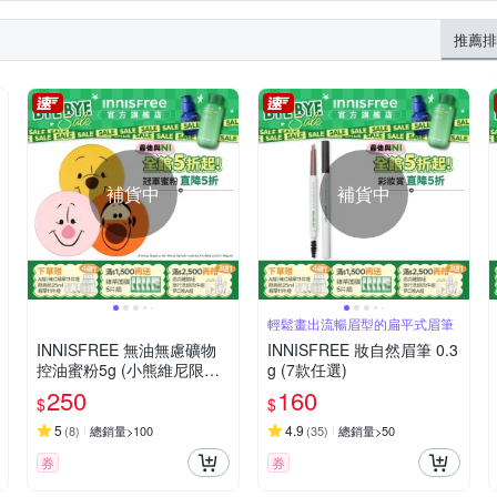
眼線
眉彩/染眉膏
眼影
眼膜/眼霜/眼膠
眉毛/睫
推薦排
補貨中
補貨中
輕鬆畫出流暢眉型的扁平式眉筆
INNISFREE 無油無慮礦物
INNISFREE 妝自然眉筆 0.3
控油蜜粉5g (小熊維尼限定
g (7款任選)
版/3款任選)
250
160
$
$
5
4.9
(
8
)
總銷量>100
(
35
)
總銷量>50
券
券