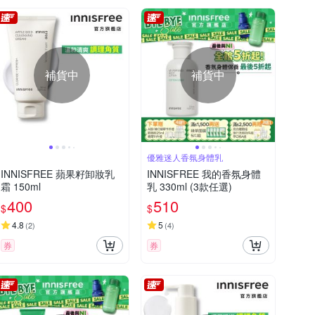
補貨中
補貨中
優雅迷人香氛身體乳
INNISFREE 蘋果籽卸妝乳
INNISFREE 我的香氛身體
霜 150ml
乳 330ml (3款任選)
400
510
$
$
4.8
5
(
2
)
(
4
)
券
券