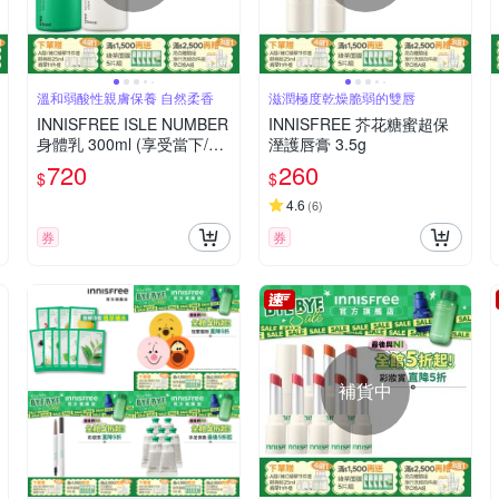
溫和弱酸性親膚保養 自然柔香
滋潤極度乾燥脆弱的雙唇
INNISFREE ISLE NUMBER
INNISFREE 芥花糖蜜超保
身體乳 300ml (享受當下/溫
溼護唇膏 3.5g
暖蓬鬆)
720
260
$
$
4.6
(
6
)
券
券
補貨中