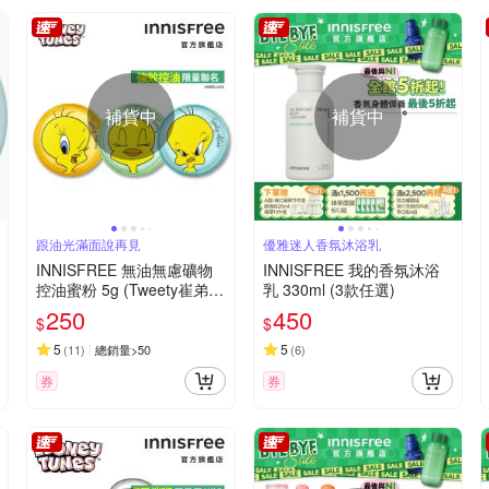
補貨中
補貨中
跟油光滿面說再見
優雅迷人香氛沐浴乳
INNISFREE 無油無慮礦物
INNISFREE 我的香氛沐浴
控油蜜粉 5g (Tweety崔弟限
乳 330ml (3款任選)
量版/3款任選)
250
450
$
$
5
5
(
11
)
總銷量>50
(
6
)
券
券