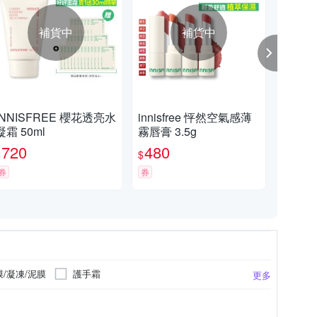
補貨中
補貨中
INNISFREE 櫻花透亮水
innisfree 怦然空氣感薄
IN
凝霜 50ml
霧唇膏 3.5g
修護
720
480
1,
$
$
$
券
券
券
膜/凝凍/泥膜
護手霜
更多
液/霜
化妝水/青春露/導入液
商品瓶身標示
請見包裝說明