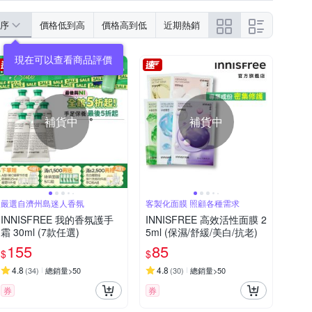
毛增長液
序
價格低到高
價格高到低
近期熱銷
補貨中
補貨中
嚴選自濟州島迷人香氛
客製化面膜 照顧各種需求
INNISFREE 我的香氛護手
INNISFREE 高效活性面膜 2
霜 30ml (7款任選)
5ml (保濕/舒緩/美白/抗老)
155
85
$
$
4.8
4.8
(
34
)
總銷量>50
(
30
)
總銷量>50
券
券