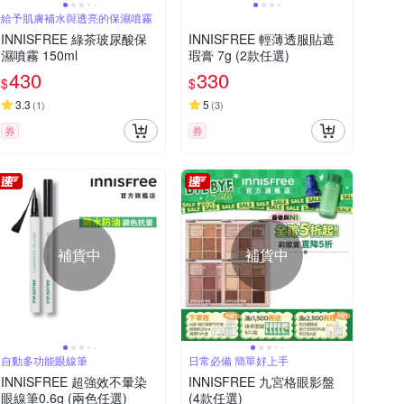
給予肌膚補水與透亮的保濕噴霧
INNISFREE 綠茶玻尿酸保
INNISFREE 輕薄透服貼遮
濕噴霧 150ml
瑕膏 7g (2款任選)
430
330
$
$
3.3
5
(
1
)
(
3
)
券
券
補貨中
補貨中
自動多功能眼線筆
日常必備 簡單好上手
INNISFREE 超強效不暈染
INNISFREE 九宮格眼影盤
眼線筆0.6g (兩色任選)
(4款任選)