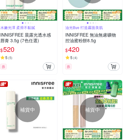
水嫩光澤 柔滑不黏膩
油光Bye 打造霧面美肌
INNISFREE 晨露光透水感
INNISFREE 無油無慮礦物
唇膏 3.5g (7色任選)
控油蜜粉餅8.5g
520
420
$
$
5
5
(
5
)
(
4
)
券
券
補貨中
補貨中