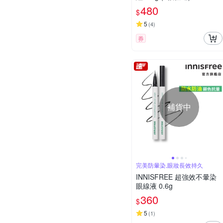
480
$
5
(
4
)
券
補貨中
完美防暈染,眼妝長效持久
INNISFREE 超強效不暈染
眼線液 0.6g
360
$
5
(
1
)