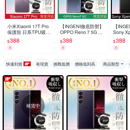
小米Xiaomi 17T Pro
【INGENI徹底防禦】
【ING
保護殼 日系TPU吸震
OPPO Reno 7 5G 透
Sony X
防摔保護殼 (全軟式)
明殼 TPU 軟殼 日系
明殼 T
388
388
388
$
$
$
【INGENI徹底防禦】
全軟式TPU吸震防摔
全軟式T
券
券
券
保護殼
保護殼
快速到貨
有現貨
挑戰低價
價格低到高
商品類型
補貨中