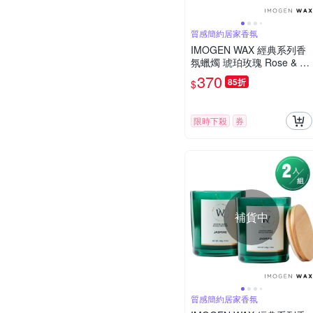
質感簡約居家香氛
IMOGEN WAX 經典系列香
氛蠟燭 琥珀玫瑰 Rose & Da
rk Amber 140g
370
85折
$
限時下殺
券
補貨中
質感簡約居家香氛