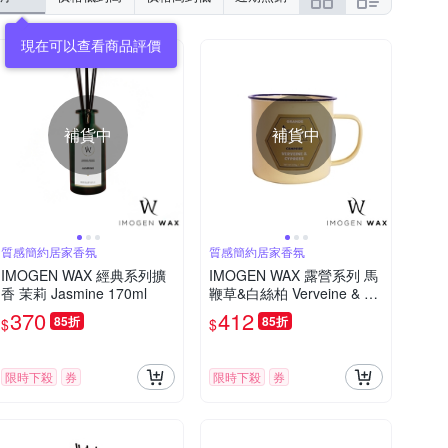
補貨中
補貨中
質感簡約居家香氛
質感簡約居家香氛
IMOGEN WAX 經典系列擴
IMOGEN WAX 露營系列 馬
香 茉莉 Jasmine 170ml
鞭草&白絲柏 Verveine & Cy
press 370g 香氛蠟燭
370
412
85折
85折
$
$
限時下殺
券
限時下殺
券