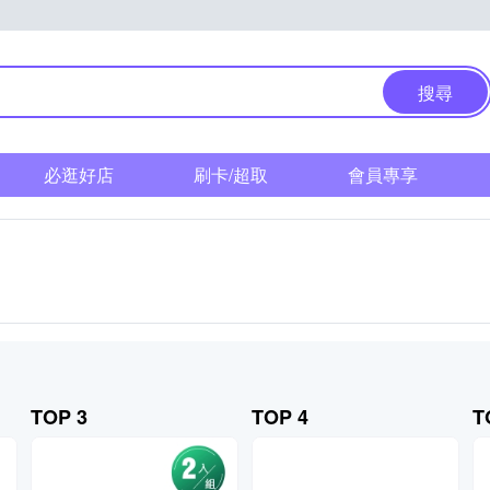
搜尋
必逛好店
刷卡/超取
會員專享
TOP 3
TOP 4
T