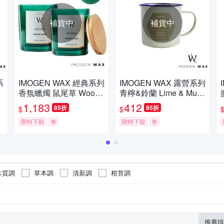
補貨中
補貨中
系
IMOGEN WAX 經典系列
IMOGEN WAX 露營系列
香氛蠟燭 鼠尾草 Wood
青檸&鈴蘭 Lime & Mug
sage 140g x 2
uet 370g 香氛蠟燭
1,183
412
85折
85折
$
$
限時下殺
券
限時下殺
券
木質調
草本調
清新調
柑苔調
推薦排