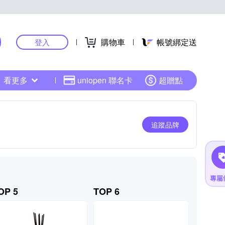
購物車
帳號綁定送
登入
看更多
uniopen 聯名卡
超贈點
追蹤品牌
OP 5
TOP 6
TOP