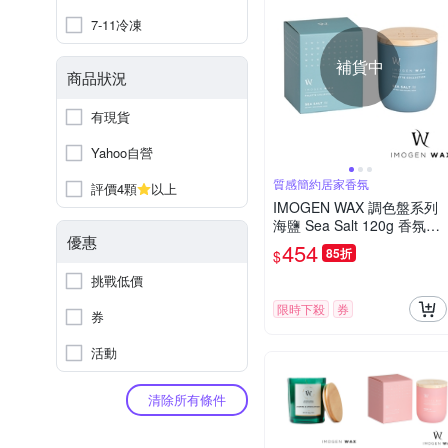
7-11冷凍
補貨中
商品狀況
有現貨
Yahoo自營
質感簡約居家香氛
評價4顆
以上
IMOGEN WAX 調色盤系列
海鹽 Sea Salt 120g 香氛蠟
優惠
燭
454
85折
$
挑戰低價
限時下殺
券
券
活動
清除所有條件