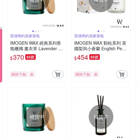
質感簡約居家香氛
質感簡約居家香氛
IMOGEN WAX 經典系列香
IMOGEN WAX 顆粒系列 英
氛蠟燭 薰衣草 Lavender 14
國梨與小蒼蘭 English Pear
0g
& Freesia 120g 香氛蠟燭
370
454
85折
85折
$
$
限時下殺
券
限時下殺
券
補貨中
補貨中