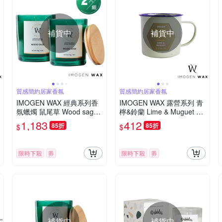
補貨中
補貨中
質感簡約居家香氛
質感簡約居家香氛
IMOGEN WAX 經典系列香
IMOGEN WAX 露營系列 青
氛蠟燭 鼠尾草 Wood sage
檸&鈴蘭 Lime & Muguet 37
140g x 2
0g 香氛蠟燭
1,183
412
85折
85折
$
$
限時下殺
券
限時下殺
券
補貨中
補貨中