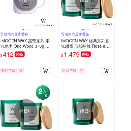
質感簡約居家香氛
質感簡約居家香氛
IMOGEN WAX 露營系列 東
IMOGEN WAX 經典系列香
方烏木 Oud Wood 370g 香
氛蠟燭 琥珀玫瑰 Rose & Da
氛蠟燭
rk Amber 140g x 2
412
1,479
85折
85折
$
$
限時下殺
券
限時下殺
券
補貨中
補貨中