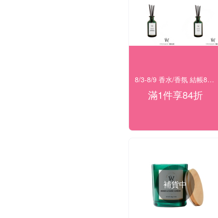
8/3-8/9 香水/香氛 結帳84折
滿1件享84折
補貨中