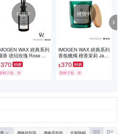
補貨中
補貨中
IMOGEN WAX 經典系列
IMOGEN WAX 經典系列
IM
擴香 琥珀玫瑰 Rose &
香氛蠟燭 檀香茉莉 Jas
冷杉 
Dark Amber 170ml
mine & Sandalwood 14
氛
370
370
4
85折
85折
$
$
$
0g
限時下殺
券
限時下殺
券
限時
序
價格低到高
價格高到低
近期熱銷