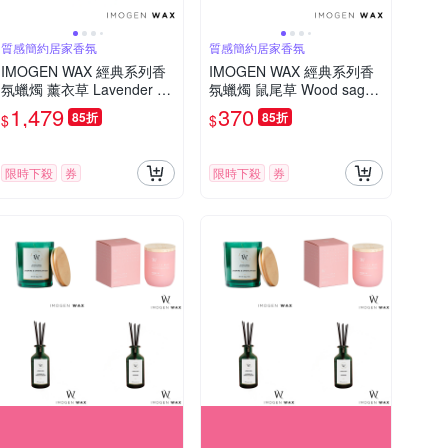
質感簡約居家香氛
質感簡約居家香氛
IMOGEN WAX 經典系列香
IMOGEN WAX 經典系列香
氛蠟燭 薰衣草 Lavender 14
氛蠟燭 鼠尾草 Wood sage
0g x 2
140g
1,479
370
85折
85折
$
$
限時下殺
券
限時下殺
券