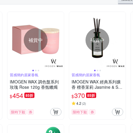
補貨中
補貨中
質感簡約居家香氛
質感簡約居家香氛
IMOGEN WAX 調色盤系列
IMOGEN WAX 經典系列擴
玫瑰 Rose 120g 香氛蠟燭
香 檀香茉莉 Jasmine & San
dalwood 170ml
454
370
85折
85折
$
$
4.2
(
2
)
限時下殺
券
限時下殺
券