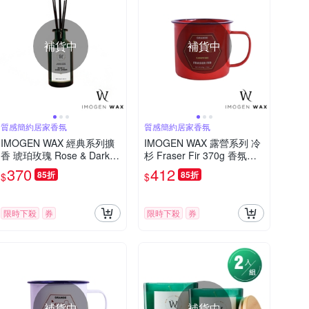
補貨中
補貨中
質感簡約居家香氛
質感簡約居家香氛
IMOGEN WAX 經典系列擴
IMOGEN WAX 露營系列 冷
香 琥珀玫瑰 Rose & Dark A
杉 Fraser Fir 370g 香氛蠟
mber 170ml
燭
370
412
85折
85折
$
$
限時下殺
券
限時下殺
券
補貨中
補貨中