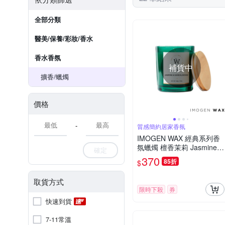
全部分類
醫美/保養/彩妝/香水
香水香氛
補貨中
擴香/蠟燭
價格
-
質感簡約居家香氛
IMOGEN WAX 經典系列香
氛蠟燭 檀香茉莉 Jasmine &
確定
Sandalwood 140g
370
85折
$
取貨方式
限時下殺
券
快速到貨
7-11常溫