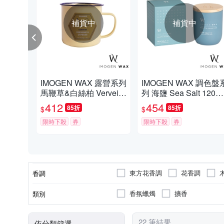
補貨中
補貨中
IMOGEN WAX 露營系列
IMOGEN WAX 調色盤
馬鞭草&白絲柏 Vervein
列 海鹽 Sea Salt 120g
e & Cypress 370g 香氛
香氛蠟燭
412
454
85折
85折
$
$
蠟燭
限時下殺
券
限時下殺
券
東方花香調
花香調
香調
香氛蠟燭
擴香
類別
22 筆結果
依分類篩選