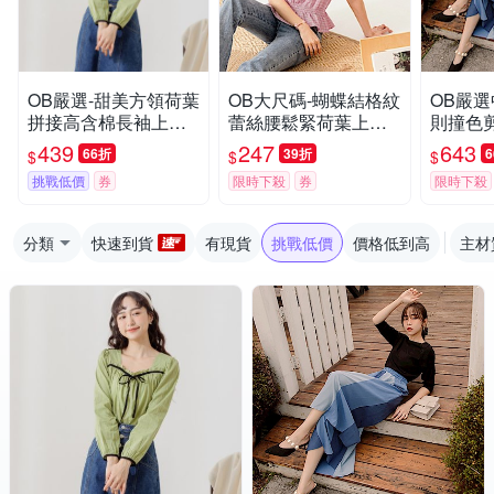
OB嚴選-甜美方領荷葉
OB大尺碼-蝴蝶結格紋
OB嚴選
拼接高含棉長袖上衣
蕾絲腰鬆緊荷葉上衣
則撞色
《AB16296-》
《AB14963》
寬褲《B
439
247
643
66折
39折
$
$
$
挑戰低價
券
限時下殺
券
限時下殺
分類
快速到貨
有現貨
挑戰低價
價格低到高
主材