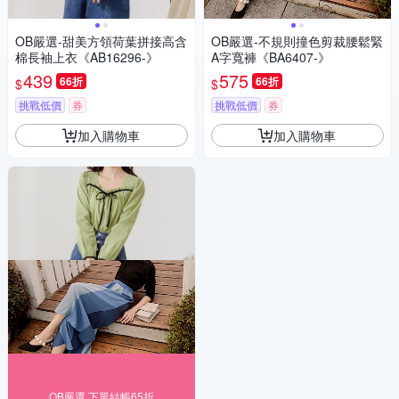
OB嚴選-甜美方領荷葉拼接高含
OB嚴選-不規則撞色剪裁腰鬆緊
棉長袖上衣《AB16296-》
A字寬褲《BA6407-》
439
575
66折
66折
$
$
挑戰低價
券
挑戰低價
券
加入購物車
加入購物車
OB嚴選 下單結帳65折