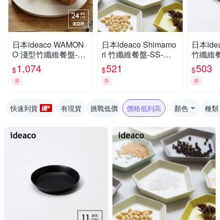
日本ideaco WAMON
日本ideaco Shimamo
日本idea
O 淺型竹纖維餐盤-24
ri 竹纖維餐盤-SS-多
竹纖維餐
cm-多色可選
色可選
色可選
1,074
521
503
$
$
$
券
券
券
快速到貨
有現貨
挑戰低價
價格低到高
顏色
種類