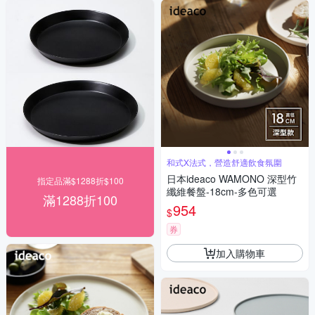
和式X法式，營造舒適飲食氛圍
日本ideaco WAMONO 深型竹
指定品滿$1288折$100
纖維餐盤-18cm-多色可選
滿1288折100
954
$
券
加入購物車