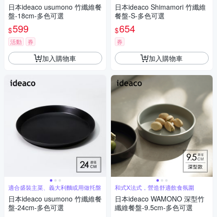
日本ideaco usumono 竹纖維餐
日本ideaco Shimamori 竹纖維
盤-18cm-多色可選
餐盤-S-多色可選
599
654
$
$
活動
券
券
加入購物車
加入購物車
適合盛裝主菜、義大利麵或用做托盤
和式X法式，營造舒適飲食氛圍
日本ideaco usumono 竹纖維餐
日本ideaco WAMONO 深型竹
盤-24cm-多色可選
纖維餐盤-9.5cm-多色可選