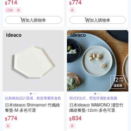
714
774
$
$
活動
券
券
加入購物車
加入購物車
以島嶼為設計靈感，創造專屬美食島
和式X法式，營造舒適飲食氛圍
日本ideaco Shimamori 竹纖維
日本ideaco WAMONO 淺型竹
餐盤-M-多色可選
纖維餐盤-12cm-多色可選
774
834
$
$
券
券