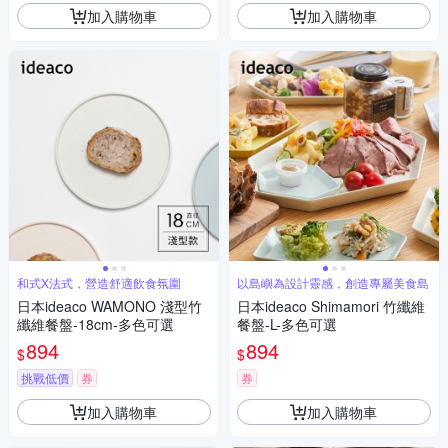
加入購物車
加入購物車
和式X法式，營造舒適飲食氛圍
以島嶼為設計靈感，創造專屬美食島
日本ideaco WAMONO 淺型竹
日本ideaco Shimamori 竹纖維
纖維餐盤-18cm-多色可選
餐盤-L-多色可選
894
894
$
$
挑戰低價
券
券
加入購物車
加入購物車