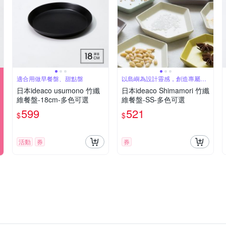
適合用做早餐盤、甜點盤
以島嶼為設計靈感，創造專屬美
食島
日本ideaco usumono 竹纖
日本ideaco Shimamori 竹纖
維餐盤-18cm-多色可選
維餐盤-SS-多色可選
599
521
$
$
活動
券
券