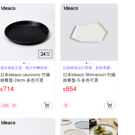
適合盛裝主菜、義大利麵或用做
以島嶼為設計靈感，創造專屬美
托盤
食島
日本ideaco usumono 竹纖
日本ideaco Shimamori 竹纖
維餐盤-24cm-多色可選
維餐盤-S-多色可選
714
654
$
$
活動
券
券