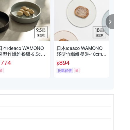
日本ideaco WAMONO
日本ideaco WAMONO
日本i
深型竹纖維餐盤-9.5cm-
淺型竹纖維餐盤-18cm-
纖維
多色可選
多色可選
選
774
894
5
$
$
$
券
挑戰低價
券
活動