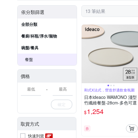
13 筆結果
依分類篩選
全部分類
餐廚/杯瓶/淨水/寵物
碗盤/餐具
餐盤
價格
-
和式X法式，營造舒適飲食氛圍
日本ideaco WAMONO 淺型
竹纖維餐盤-28cm-多色可選
確定
1,254
$
取貨方式
券
快速到貨