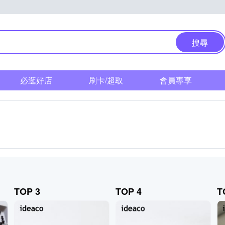
搜尋
必逛好店
刷卡/超取
會員專享
TOP 3
TOP 4
T