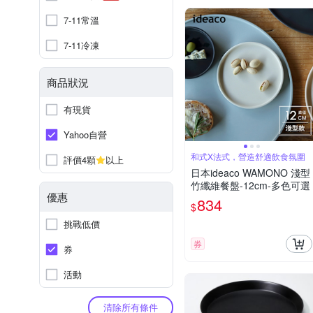
7-11常溫
7-11冷凍
商品狀況
有現貨
Yahoo自營
和式X法式，營造舒適飲食氛圍
評價4顆
以上
日本ideaco WAMONO 淺型
竹纖維餐盤-12cm-多色可選
優惠
834
$
挑戰低價
券
券
活動
清除所有條件