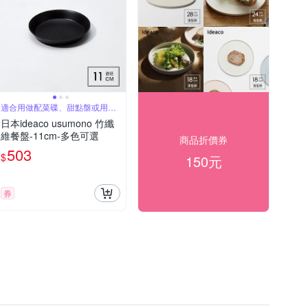
適合用做配菜碟、甜點盤或用做
杯碟
日本ideaco usumono 竹纖
維餐盤-11cm-多色可選
商品折價券
503
$
150元
券