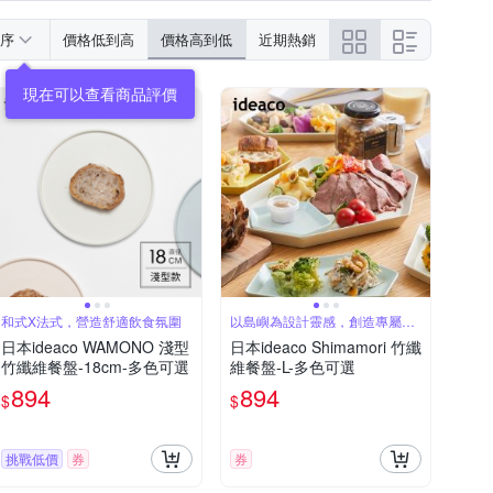
序
價格低到高
價格高到低
近期熱銷
現在可以查看商品評價
和式X法式，營造舒適飲食氛圍
以島嶼為設計靈感，創造專屬美
食島
日本ideaco WAMONO 淺型
日本ideaco Shimamori 竹纖
竹纖維餐盤-18cm-多色可選
維餐盤-L-多色可選
894
894
$
$
挑戰低價
券
券