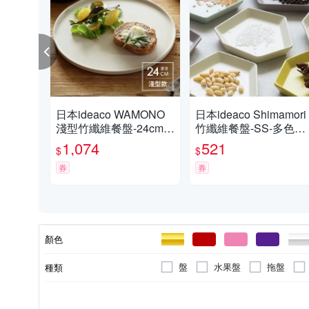
日本ideaco WAMONO
日本ideaco Shimamori
淺型竹纖維餐盤-24cm-
竹纖維餐盤-SS-多色可
多色可選
選
1,074
521
$
$
券
券
顏色
盤
水果盤
拖盤
種類
木質/竹
洗碗機
塑膠
主材質
適用於