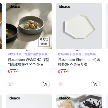
和式X法式，營造舒適飲食氛圍
以島嶼為設計靈感，創造專屬美
食島
日本ideaco WAMONO 深型
日本ideaco Shimamori 竹纖
竹纖維餐盤-9.5cm-多色可
維餐盤-M-多色可選
選
774
774
$
$
券
券