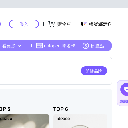
購物車
帳號綁定送
登入
看更多
uniopen 聯名卡
超贈點
追蹤品牌
OP 5
TOP 6
TOP