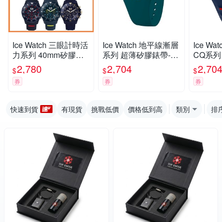
Ice Watch 三眼計時活
Ice Watch 地平線漸層
Ice Wat
力系列 40mm矽膠錶
系列 超薄矽膠錶帶-墨
CQ系列 
帶-多款任選
綠色
白矽膠
2,780
2,704
2,70
$
$
$
券
券
券
快速到貨
有現貨
挑戰低價
價格低到高
類別
排