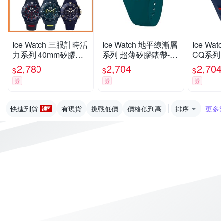
Ice Watch 三眼計時活
Ice Watch 地平線漸層
Ice Wat
力系列 40mm矽膠錶
系列 超薄矽膠錶帶-墨
CQ系列 
帶-多款任選
綠色
白矽膠
2,780
2,704
2,70
$
$
$
券
券
券
快速到貨
有現貨
挑戰低價
價格低到高
排序
更多