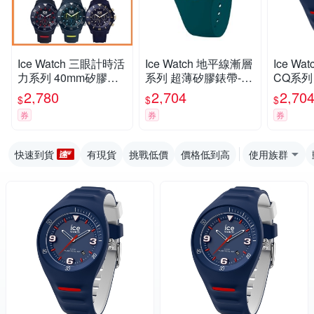
Ice Watch 三眼計時活
Ice Watch 地平線漸層
Ice Wat
力系列 40mm矽膠錶
系列 超薄矽膠錶帶-墨
CQ系列 
帶-多款任選
綠色
白矽膠
2,780
2,704
2,70
$
$
$
券
券
券
快速到貨
有現貨
挑戰低價
價格低到高
使用族群