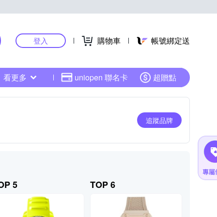
購物車
帳號綁定送
登入
看更多
uniopen 聯名卡
超贈點
追蹤品牌
OP 5
TOP 6
TOP