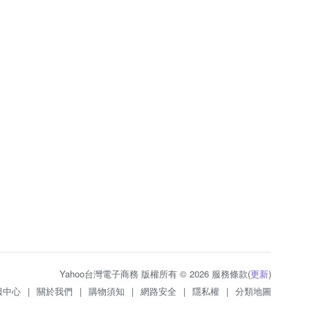
Yahoo台灣電子商務 版權所有 © 2026 服務條款(
更新
)
服中心
|
關於我們
|
購物須知
|
網路安全
|
隱私權
|
分類地圖