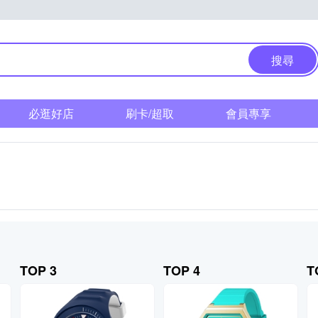
搜尋
必逛好店
刷卡/超取
會員專享
TOP 3
TOP 4
T