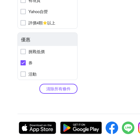
有現貨
Yahoo自營
評價4顆
以上
優惠
挑戰低價
券
活動
清除所有條件