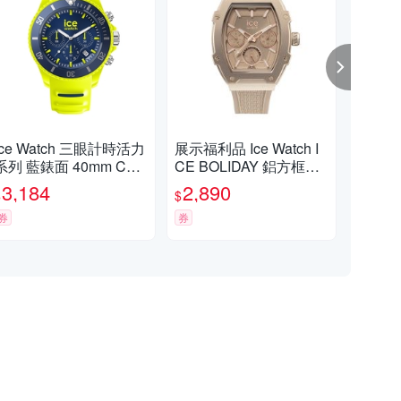
Ice Watch 三眼計時活力
展示福利品 Ice Watch I
展示福
系列 藍錶面 40mm CH-
CE BOLIDAY 鋁方框三
三眼
螢光黃矽膠錶帶
眼 34mm-裸色矽膠錶帶
面 
3,184
2,890
1,
$
$
$
出清品
錶帶
券
券
券