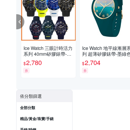
Ice Watch 三眼計時活力
Ice Watch 地平線漸層
系列 40mm矽膠錶帶-多
列 超薄矽膠錶帶-墨綠
款任選
2,780
2,704
$
$
券
券
依分類篩選
全部分類
精品/黃金/珠寶/手錶
手錶/時鐘