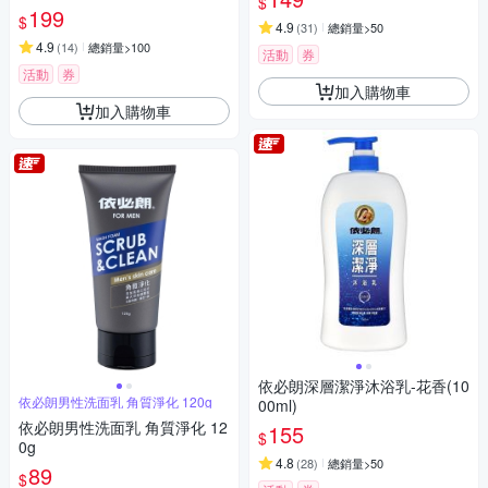
$
199
$
4.9
(
31
)
總銷量>50
4.9
(
14
)
總銷量>100
活動
券
活動
券
加入購物車
加入購物車
依必朗深層潔淨沐浴乳-花香(10
依必朗男性洗面乳 角質淨化 120g
00ml)
依必朗男性洗面乳 角質淨化 12
155
$
0g
4.8
(
28
)
總銷量>50
89
$