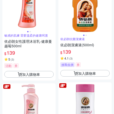
敏感的肌膚 需要溫柔的健康呵護
依必朗抗菌潔膚液
依必朗女性護理沐浴乳-健康蔓
依必朗潔膚液(500ml)
越莓500ml
139
139
$
$
4.1
(
3
)
5
(
3
)
挑戰低價
券
活動
券
加入購物車
加入購物車