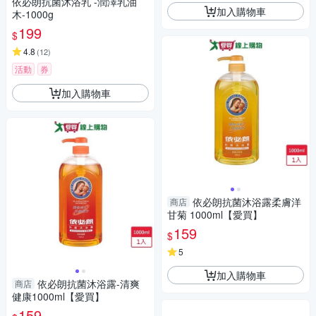
依必朗抗菌沐浴乳 -潤澤乳油
加入購物車
木-1000g
199
$
4.8
(
12
)
活動
券
加入購物車
依必朗抗菌沐浴露柔膚洋
商店
甘菊 1000ml【愛買】
159
$
5
加入購物車
依必朗抗菌沐浴露-清爽
商店
健康1000ml【愛買】
159