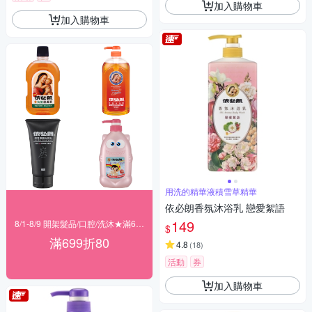
加入購物車
加入購物車
用洗的精華液積雪草精華
依必朗香氛沐浴乳 戀愛絮語
149
8/1-8/9 開架髮品/口腔/洗沐★滿699折80
$
滿699折80
4.8
(
18
)
活動
券
加入購物車