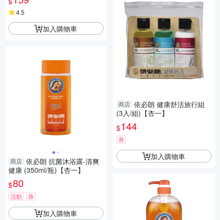
$
4.5
加入購物車
依必朗 健康舒活旅行組
商店
(3入/組)【杏一】
144
$
券
加入購物車
依必朗 抗菌沐浴露-清爽
商店
健康 (350ml/瓶)【杏一】
80
$
活動
券
加入購物車