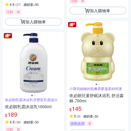
活動
券
4.6
(
27
)
總銷量>50
加入購物車
活動
券
加入購物車
小寶貝細緻的肌膚需要溫柔的呵護
依必朗兒童舒眠沐浴乳 舒活森
依必朗乳霜沐浴乳含豐富乳霜成分
林-700mi
依必朗乳霜沐浴乳1000ml
145
$
189
$
5
(
9
)
總銷量>50
4.9
(
38
)
總銷量>50
挑戰低價
券
活動
券