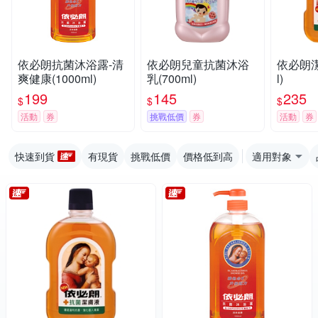
依必朗抗菌沐浴露-清
依必朗兒童抗菌沐浴
依必朗潔
爽健康(1000ml)
乳(700ml)
l)
199
145
235
$
$
$
活動
券
挑戰低價
券
活動
券
快速到貨
有現貨
挑戰低價
價格低到高
適用對象