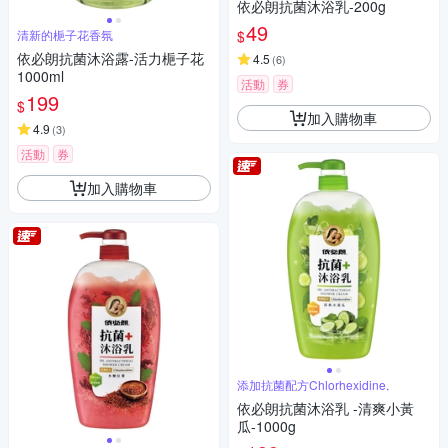
依必朗抗菌沐浴乳-200g
49
$
清新的梔子花香氛
依必朗抗菌沐浴露-活力梔子花
4.5
(
6
)
1000ml
活動
券
199
$
加入購物車
4.9
(
3
)
活動
券
加入購物車
添加抗菌配方Chlorhexidine,
依必朗抗菌沐浴乳 -清爽小黃
瓜-1000g