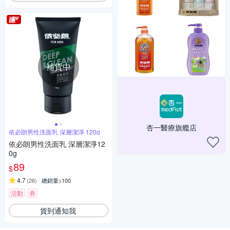
補貨中
杏一醫療旗艦店
依必朗男性洗面乳 深層潔淨 120g
依必朗男性洗面乳 深層潔淨12
0g
89
$
4.7
(
26
)
總銷量>100
活動
券
貨到通知我