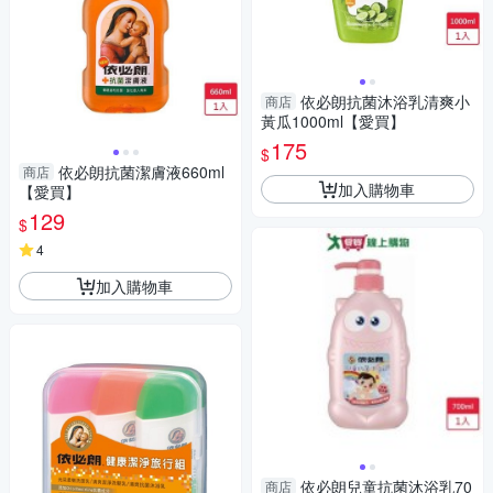
依必朗抗菌沐浴乳清爽小
商店
黃瓜1000ml【愛買】
175
$
依必朗抗菌潔膚液660ml
商店
加入購物車
【愛買】
129
$
4
加入購物車
依必朗兒童抗菌沐浴乳70
商店