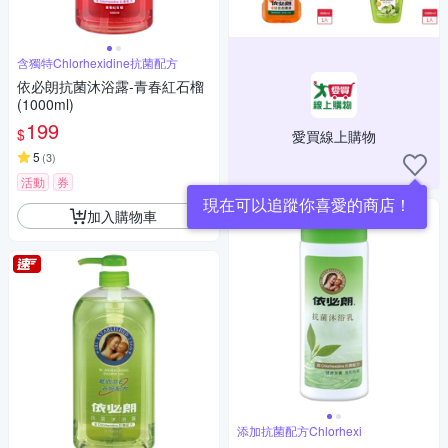
含獨特Chlorhexidine抗菌配方
依必朗抗菌沐浴露-青春紅石榴
(1000ml)
199
$
愛買線上購物
5
(
3
)
活動
券
現在可以追蹤你喜愛的商店！
加入購物車
添加抗菌配方Chlorhexi