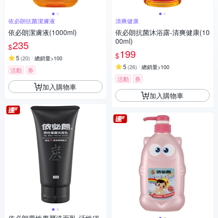
依必朗抗菌潔膚液
清爽健康
依必朗潔膚液(1000ml)
依必朗抗菌沐浴露-清爽健康(10
00ml)
235
$
199
$
5
(
20
)
總銷量>100
5
(
26
)
總銷量>100
活動
券
活動
券
加入購物車
加入購物車