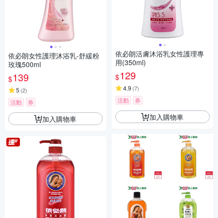
依必朗活膚沐浴乳女性護理專
依必朗女性護理沐浴乳-舒緩粉
用(350ml)
玫瑰500ml
129
139
$
$
4.9
(
7
)
5
(
2
)
活動
券
活動
券
加入購物車
加入購物車