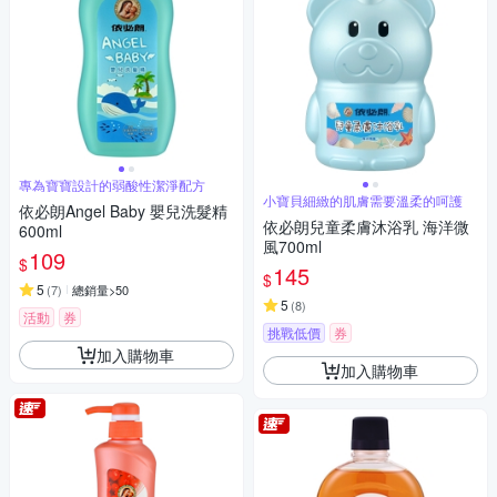
專為寶寶設計的弱酸性潔淨配方
小寶貝細緻的肌膚需要溫柔的呵護
依必朗Angel Baby 嬰兒洗髮精
依必朗兒童柔膚沐浴乳 海洋微
600ml
風700ml
109
$
145
$
5
(
7
)
總銷量>50
5
(
8
)
活動
券
挑戰低價
券
加入購物車
加入購物車