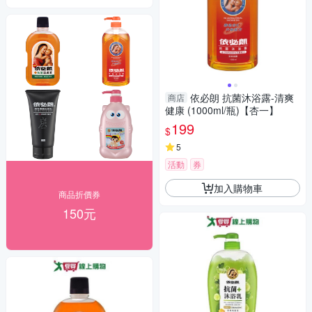
依必朗 抗菌沐浴露-清爽
商店
健康 (1000ml/瓶)【杏一】
199
$
5
活動
券
加入購物車
商品折價券
150元