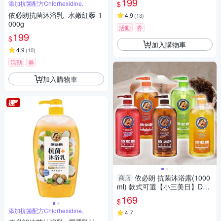
199
$
添加抗菌配方Chlorhexidine,
依必朗抗菌沐浴乳 -水嫩紅藜-1
4.9
(
13
)
000g
活動
券
199
$
加入購物車
4.9
(
10
)
活動
券
加入購物車
依必朗 抗菌沐浴露(1000
商店
ml) 款式可選【小三美日】DS0
02353 增強抵抗力 新品
169
$
添加抗菌配方Chlorhexidine,
4.7