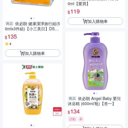
0ml【愛買】
119
$
加入購物車
依必朗 健康潔淨旅行組(5
商店
0mlx3件組)【小三美日】DS01
0517
135
$
4
加入購物車
依必朗 Angel Baby 嬰兒
商店
沐浴精 (600ml/瓶)【杏一】
134
$
活動
券