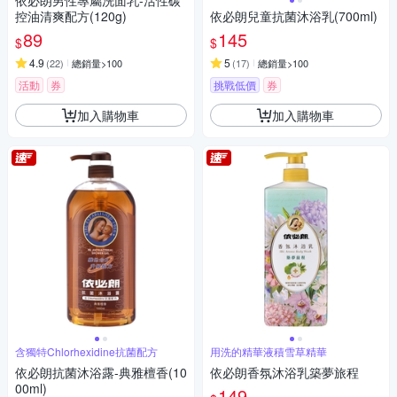
依必朗男性專屬洗面乳-活性碳
控油清爽配方(120g)
依必朗兒童抗菌沐浴乳(700ml)
89
145
$
$
4.9
5
(
22
)
總銷量>100
(
17
)
總銷量>100
活動
券
挑戰低價
券
加入購物車
加入購物車
含獨特Chlorhexidine抗菌配方
用洗的精華液積雪草精華
依必朗抗菌沐浴露-典雅檀香(10
依必朗香氛沐浴乳築夢旅程
00ml)
149