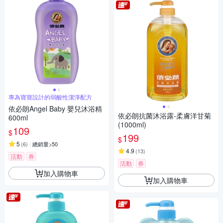
專為寶寶設計的弱酸性潔淨配方
依必朗Angel Baby 嬰兒沐浴精
依必朗抗菌沐浴露-柔膚洋甘菊
600ml
(1000ml)
109
$
199
$
5
(
6
)
總銷量>50
4.9
(
13
)
活動
券
活動
券
加入購物車
加入購物車