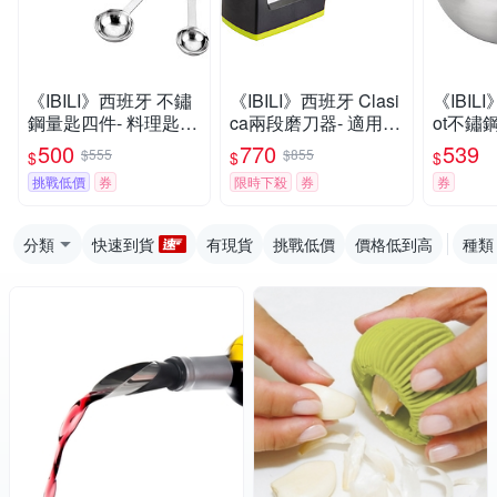
《IBILI》西班牙 不鏽
《IBILI》西班牙 Clasi
《IBILI
鋼量匙四件- 料理匙
ca兩段磨刀器- 適用陶
ot不鏽鋼
量勺 量杓
瓷刀、金屬刀
碗 湯碗
500
770
539
$555
$855
$
$
$
挑戰低價
券
限時下殺
券
券
分類
快速到貨
有現貨
挑戰低價
價格低到高
種類