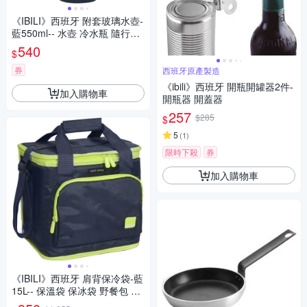
《IBILI》西班牙 附套玻璃水壺-
藍550ml-- 水壺 冷水瓶 隨行杯
環保杯
540
$
券
西班牙原產製造
《ibili》西班牙 開瓶開罐器2件-
加入購物車
開瓶器 開蓋器
257
$285
$
5
(
1
)
限時下殺
券
加入購物車
《IBILI》西班牙 肩背保冷袋-藍
15L-- 保溫袋 保冰袋 野餐包 野
餐袋 便當袋