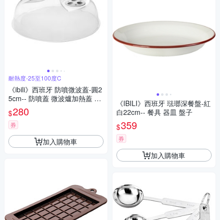
耐熱度-25至100度C
《ibili》西班牙 防噴微波蓋-圓2
5cm-- 防噴蓋 微波爐加熱蓋 微
《IBILI》西班牙 琺瑯深餐盤-紅
波保鮮蓋
280
白22cm-- 餐具 器皿 盤子
$
359
券
$
券
加入購物車
加入購物車