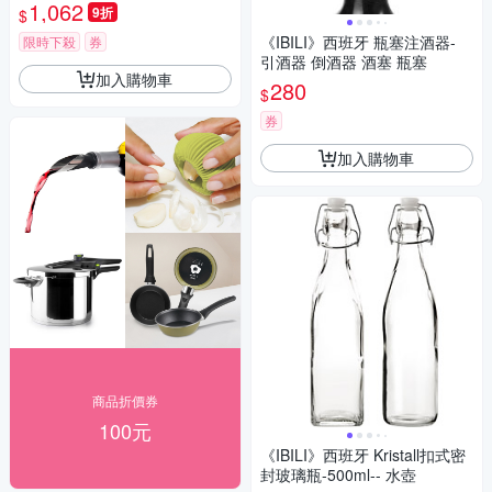
野餐包 野餐袋 便當袋
1,062
9折
$
《IBILI》西班牙 瓶塞注酒器-
限時下殺
券
引酒器 倒酒器 酒塞 瓶塞
加入購物車
280
$
券
加入購物車
商品折價券
100元
《IBILI》西班牙 Kristall扣式密
封玻璃瓶-500ml-- 水壺