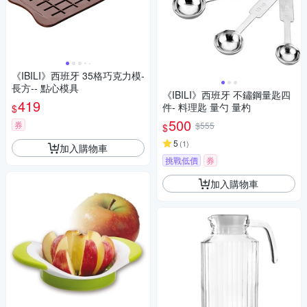
《IBILI》西班牙 35格巧克力模-
長方-- 點心模具
《IBILI》西班牙 不鏽鋼量匙四
419
件- 料理匙 量勺 量杓
$
500
券
$555
$
5
(
1
)
加入購物車
挑戰低價
券
加入購物車