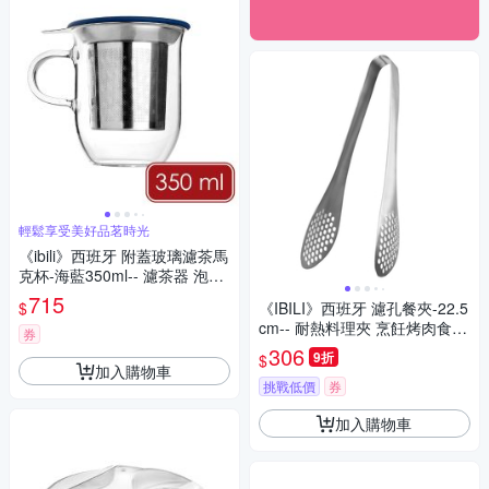
輕鬆享受美好品茗時光
《ibili》西班牙 附蓋玻璃濾茶馬
克杯-海藍350ml-- 濾茶器 泡茶
杯 茶水分離杯
715
$
《IBILI》西班牙 濾孔餐夾-22.5
cm-- 耐熱料理夾 烹飪烤肉食物
券
夾
306
9折
$
加入購物車
挑戰低價
券
加入購物車