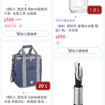
《IBILI》西班牙 Bistrot蘋果切
片器- 去核工具 去核器
536
$595
$
西班牙饗食烘焙
《ibili》西班牙 玻璃冷水瓶-豎
限時下殺
券
紋1.8L-- 冷水壺
加入購物車
650
$
券
加入購物車
《IBILI》西班牙 Dalvik肩背保
冷袋-灰藍20L-- 保溫袋 保冰袋