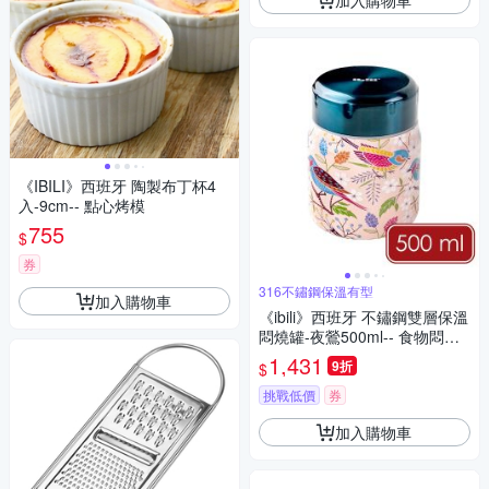
《IBILI》西班牙 陶製布丁杯4
入-9cm-- 點心烤模
755
$
券
316不鏽鋼保溫有型
加入購物車
《ibili》西班牙 不鏽鋼雙層保溫
悶燒罐-夜鶯500ml-- 食物悶燒
罐 料理悶燒罐 真空保溫罐
1,431
9折
$
挑戰低價
券
加入購物車