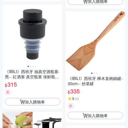
加入購物車
《IBILI》西班牙 抽真空酒瓶塞-
黑-- 紅酒塞 真空瓶塞 保鮮瓶塞
《IBILI》西班牙 櫸木直柄鍋鏟-
葡萄酒塞
315
30cm-- 炒菜鏟
$
335
$
券
5
(
1
)
加入購物車
券
加入購物車