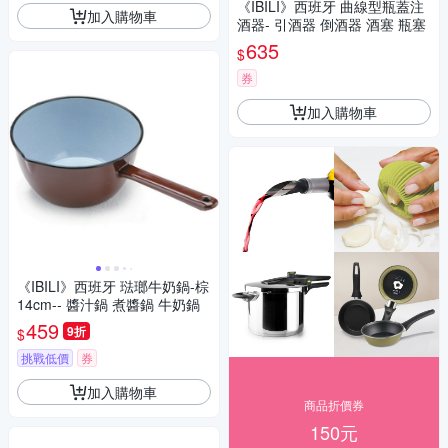
《IBILI》西班牙 曲線型瓶蓋注
加入購物車
酒器- 引酒器 倒酒器 酒塞 瓶塞
635
$
券
加入購物車
《IBILI》西班牙 琺瑯牛奶鍋-棕
14cm-- 醬汁鍋 煮醬鍋 牛奶鍋
459
9折
$
挑戰低價
券
加入購物車
商品折價券
150元