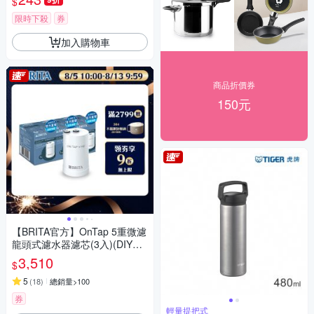
$
網 過濾篩
限時下殺
券
加入購物車
商品折價券
150元
【BRITA官方】OnTap 5重微濾
龍頭式濾水器濾芯(3入)(DIY安
裝 租屋喝水神器)
3,510
$
5
(
18
)
總銷量>100
券
輕量提把式