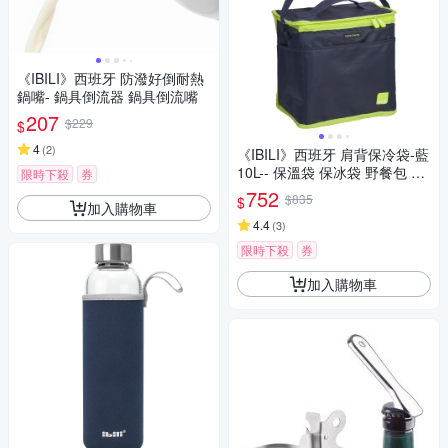
《IBILI》西班牙 防潑好倒耐熱
鍋嘴- 鍋具倒流器 鍋具倒流嘴
207
$229
$
4
(
2
)
《IBILI》西班牙 肩背保冷袋-藍
10L-- 保溫袋 保冰袋 野餐包 野
限時下殺
券
餐袋 便當袋
752
$835
$
加入購物車
4.4
(
3
)
限時下殺
券
加入購物車