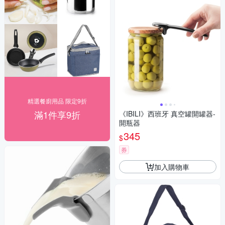
精選餐廚用品 限定9折
滿1件享9折
《IBILI》西班牙 真空罐開罐器-
開瓶器
345
$
券
加入購物車