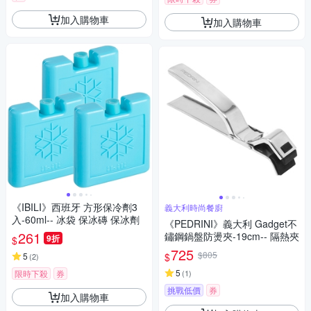
加入購物車
加入購物車
《IBILI》西班牙 方形保冷劑3
義大利時尚餐廚
入-60ml-- 冰袋 保冰磚 保冰劑
《PEDRINI》義大利 Gadget不
261
鏽鋼鍋盤防燙夾-19cm-- 隔熱夾
9折
$
725
$805
$
5
(
2
)
5
限時下殺
券
(
1
)
挑戰低價
券
加入購物車