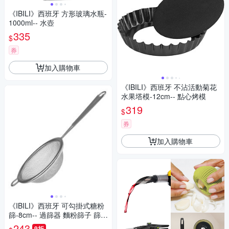
《IBILI》西班牙 方形玻璃水瓶-
1000ml-- 水壺
335
$
券
加入購物車
《IBILI》西班牙 不沾活動菊花
水果塔模-12cm-- 點心烤模
319
$
券
加入購物車
《IBILI》西班牙 可勾掛式糖粉
篩-8cm-- 過篩器 麵粉篩子 篩網
糖粉 手持麵粉篩 手持篩網 過篩
243
9折