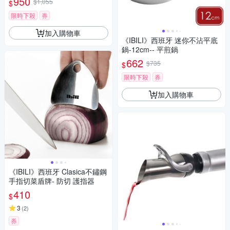
950
$1,055
$
限時下殺
券
加入購物車
《IBILI》西班牙 迷你不沾平底
鍋-12cm-- 平煎鍋
662
$735
$
限時下殺
券
加入購物車
《IBILI》西班牙 Clasica不鏽鋼
手指切菜盾牌- 防切 護指器
410
$
3
(
2
)
券