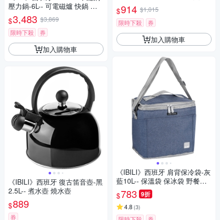
鍋
壓力鍋-6L-- 可電磁爐 快鍋 高
914
$1,015
$
速鍋 快煮鍋 節能鍋 高壓高速鍋
3,483
$3,869
$
限時下殺
券
限時下殺
券
加入購物車
加入購物車
《IBILI》西班牙 肩背保冷袋-灰
藍10L-- 保溫袋 保冰袋 野餐包
《IBILI》西班牙 復古笛音壺-黑
野餐袋 便當袋
2.5L-- 煮水壺 燒水壺
783
9折
$
889
$
4.8
(
3
)
券
限時下殺
券