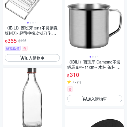
《IBILI》西班牙 3in1不鏽鋼寬
版刨刀- 起司檸檬皮刨刀 乳酪
刨屑 料理刨絲器 刨絲刀 切絲器
365
$405
$
挑戰低價
券
加入購物車
《IBILI》西班牙 Camping不鏽
鋼馬克杯-11cm-- 水杯 茶杯 咖
啡杯 露營杯 不銹鋼杯
310
$
3.7
(
1
)
券
加入購物車