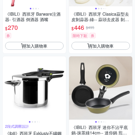
《IBILI》西班牙 Barware注酒
《IBILI》西班牙 Clasica蒜型去
器- 引酒器 倒酒器 酒嘴
皮剝蒜器-綠-- 蒜頭去皮器 剝蒜
神器
270
446
$495
$
$
券
限時下殺
券
加入購物車
加入購物車
2段式調壓設計
《IBILI》西班牙 迷你不沾平底
鍋-抹茶綠14cm-- 迷你鍋 煎蛋
《ibili》西班牙 Exklusiv不鏽鋼