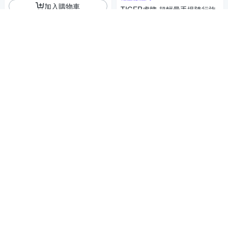
加入購物車
TIGER虎牌 超輕量手提隨行旋
蓋不鏽鋼保溫杯480ml(MEA-B0
48)
499
$
4.6
(
17
)
總銷量>100
券
加入購物車
立體加寬袋底 容量加大2倍
OP 生物抗菌立體密封袋 L
58
$
3.8
(
24
)
總銷量>100
券
加入購物車
楓康 耐熱袋 大(75入 24x31cm)
59