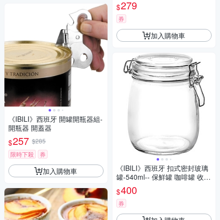
279
$
券
加入購物車
《IBILI》西班牙 開罐開瓶器組-
開瓶器 開蓋器
257
$285
$
限時下殺
券
《IBILI》西班牙 扣式密封玻璃
加入購物車
罐-540ml-- 保鮮罐 咖啡罐 收納
罐 零食罐 儲物罐
400
$
券
加入購物車