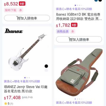
8,532
9折
$
購衷心+聯名卡最高10%回饋
限時下殺
券
Ibanez IGB541D BK 電吉他專
加入購物車
用收納袋 設計師款 雙色款 黑
色/牛仔藍
1,782
9折
$
挑戰低價
券
加入購物車
購衷心+聯名卡最高10%回饋
IBANEZ Jemjr Steve Vai 印廠
簽名電吉他 黑/白款
17,408
$18,718
$
購衷心+聯名卡最高10%回饋
5
(
1
)