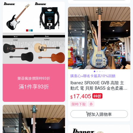
購衷心+聯名卡最高10%回饋
樂器瘋搶價限時93折
Ibanez SR300E GVB 高階 主
滿1件享93折
動式 電 貝斯 BASS 金色柔霧
限量色 印尼廠 終身保固
17,405
89折
$
限時下殺
券
加入購物車