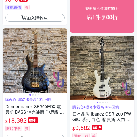
$
挑戰低價
券
樂器瘋搶價限時88折
滿1件享88折
加入購物車
購衷心+聯名卡最高10%回饋
DonnerIbanez SR300EDX 電
購衷心+聯名卡最高10%回饋
貝斯 BASS 消光漆面 印尼廠 B
日本品牌 Ibanez GSR 200 PW
ZM
18,382
GIO 系列 白色 電 貝斯 入門 主
89折
$
動電路
9,582
89折
$
限時下殺
券
限時下殺
券