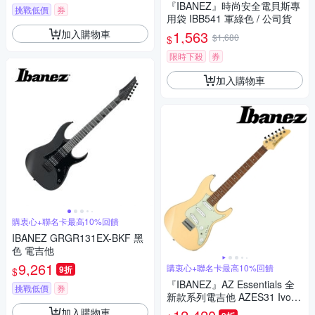
『IBANEZ』時尚安全電貝斯專
挑戰低價
券
用袋 IBB541 軍綠色 / 公司貨
加入購物車
1,563
$1,680
$
限時下殺
券
加入購物車
購衷心+聯名卡最高10%回饋
IBANEZ GRGR131EX-BKF 黑
色 電吉他
9,261
購衷心+聯名卡最高10%回饋
9折
$
『IBANEZ』AZ Essentials 全
挑戰低價
券
新款系列電吉他 AZES31 Ivory
/ 公司貨保固
加入購物車