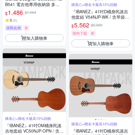
B541 電吉他專用收納袋 多色
購衷心+聯名卡最高10%回饋
款
1,486
『IBANEZ』41吋D桶身民謠吉
$1,564
$
他套組 V54NJP-WK / 含琴袋、
5
(
1
)
肩帶、匹克、調音器 / 公司貨
5,562
$5,980
$
挑戰低價
券
限時下殺
券
加入購物車
加入購物車
購衷心+聯名卡最高10%回饋
購衷心+聯名卡最高10%回饋
『IBANEZ』41吋OM桶身民謠
吉他套組 VC50NJP-OPN / 含琴
『IBANEZ』41吋D桶身民謠吉