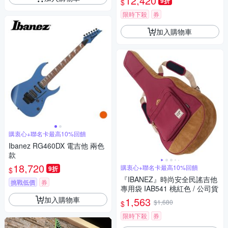
12,420
9折
$
限時下殺
券
加入購物車
購衷心+聯名卡最高10%回饋
Ibanez RG460DX 電吉他 兩色
款
18,720
購衷心+聯名卡最高10%回饋
9折
$
『IBANEZ』時尚安全民謠吉他
挑戰低價
券
專用袋 IAB541 桃紅色 / 公司貨
加入購物車
1,563
$1,680
$
限時下殺
券