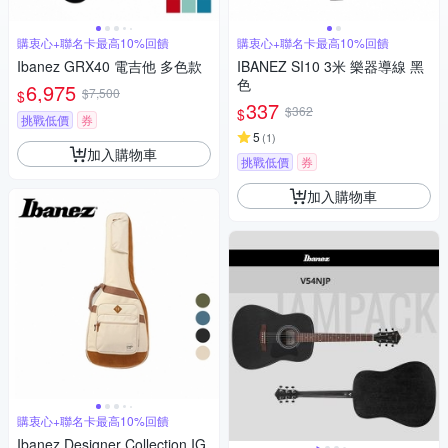
購衷心+聯名卡最高10%回饋
購衷心+聯名卡最高10%回饋
Ibanez GRX40 電吉他 多色款
IBANEZ SI10 3米 樂器導線 黑
色
6,975
$7,500
$
337
$362
$
挑戰低價
券
5
(
1
)
加入購物車
挑戰低價
券
加入購物車
購衷心+聯名卡最高10%回饋
Ibanez Designer Collection IG