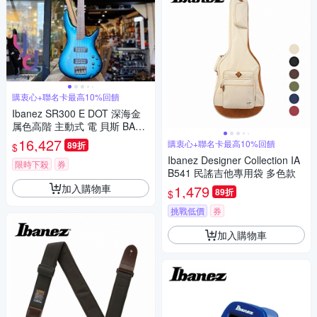
購衷心+聯名卡最高10%回饋
Ibanez SR300 E DOT 深海金
属色高階 主動式 電 貝斯 BASS
公司貨 印尼廠 公司貨
16,427
購衷心+聯名卡最高10%回饋
89折
$
Ibanez Designer Collection IA
限時下殺
券
B541 民謠吉他專用袋 多色款
加入購物車
1,479
89折
$
挑戰低價
券
加入購物車