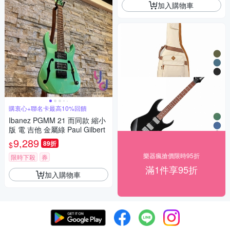
加入購物車
購衷心+聯名卡最高10%回饋
Ibanez PGMM 21 而同款 縮小
版 電 吉他 金屬綠 Paul Gilbert
9,289
89折
$
樂器瘋搶價限時95折
限時下殺
券
滿1件享95折
加入購物車