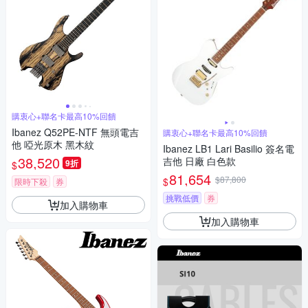
購衷心+聯名卡最高10%回饋
Ibanez Q52PE-NTF 無頭電吉
購衷心+聯名卡最高10%回饋
他 啞光原木 黑木紋
Ibanez LB1 Lari Basilio 簽名電
38,520
吉他 日廠 白色款
9折
$
81,654
$87,800
$
限時下殺
券
挑戰低價
券
加入購物車
加入購物車