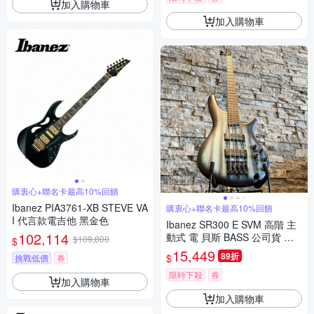
加入購物車
加入購物車
購衷心+聯名卡最高10%回饋
Ibanez PIA3761-XB STEVE VA
購衷心+聯名卡最高10%回饋
I 代言款電吉他 黑金色
Ibanez SR300 E SVM 高階 主
102,114
動式 電 貝斯 BASS 公司貨 印
$109,800
$
尼廠 公司貨 供應 SR300E
15,449
89折
$
挑戰低價
券
限時下殺
券
加入購物車
加入購物車