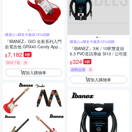
購衷心+聯名卡最高10%回饋
『IBANEZ』GIO 全新系列入門
購衷心+聯名卡最高10%回饋
款電吉他 GRX40 Candy Apple
『IBANEZ』3米 / 10呎雙直頭
/ 公司貨保固
7,182
6.3 PVC音訊導線 SI10 / 公司貨
9折
$
324
9折
$
限時下殺
券
挑戰低價
券
加入購物車
加入購物車