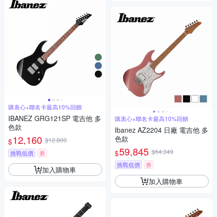
購衷心+聯名卡最高10%回饋
IBANEZ GRG121SP 電吉他 多
購衷心+聯名卡最高10%回饋
色款
Ibanez AZ2204 日廠 電吉他 多
12,160
色款
$12,800
$
59,845
$64,349
$
挑戰低價
券
挑戰低價
券
加入購物車
加入購物車