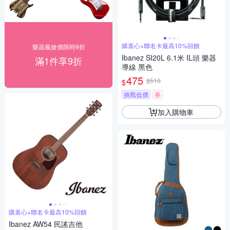
購衷心+聯名卡最高10%回饋
樂器瘋搶價限時9折
Ibanez SI20L 6.1米 IL頭 樂器
滿1件享9折
導線 黑色
475
$510
$
挑戰低價
券
加入購物車
購衷心+聯名卡最高10%回饋
Ibanez AW54 民謠吉他