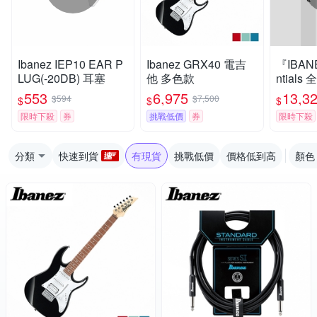
Ibanez IEP10 EAR P
Ibanez GRX40 電吉
『IBAN
LUG(-20DB) 耳塞
他 多色款
ntial
他 AZES4
553
6,975
13,3
$594
$7,500
$
$
$
nk / 
限時下殺
券
挑戰低價
券
限時下殺
分類
快速到貨
有現貨
挑戰低價
價格低到高
顏色