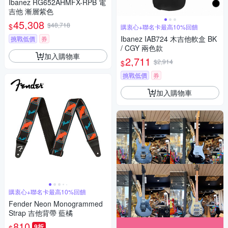
Ibanez RG652AHMFX-RPB 電
吉他 漸層紫色
45,308
$48,718
$
購衷心+聯名卡最高10%回饋
Ibanez IAB724 木吉他軟盒 BK
挑戰低價
券
/ CGY 兩色款
加入購物車
2,711
$2,914
$
挑戰低價
券
加入購物車
購衷心+聯名卡最高10%回饋
Fender Neon Monogrammed
Strap 吉他背帶 藍橘
810
9折