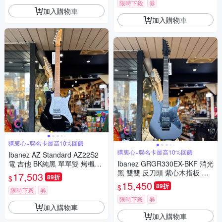
限時下殺
券
加入購物車
加入購物車
購衷心+聯名卡最高10%回饋
購衷心+聯名卡最高10%回饋
Ibanez AZ Standard AZ22S2
電 吉他 BK純黑 單單雙 烤楓木
Ibanez GRGR330EX-BKF 消光
琴頸 終身保固
黑 雙雙 反刀頭 紫心木指板 大
17,503
89折
$
搖 電吉他 公司貨 終身保固
15,450
89折
$
限時下殺
券
限時下殺
券
加入購物車
加入購物車