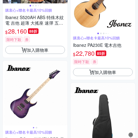
購衷心+聯名卡最高10%回饋
Ibanez S520AH ABS 特殊木紋
電 吉他 超薄 大搖座 速彈 五段
音色 Wizard III 琴頸
28,160
88折
$
購衷心+聯名卡最高10%回饋
限時下殺
券
Ibanez PA230E 電木吉他
加入購物車
22,780
85折
$
限時下殺
券
加入購物車
購衷心+聯名卡最高10%回饋