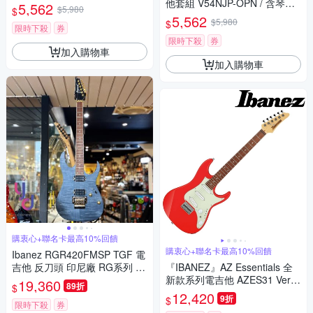
袋、肩帶、匹克、調音器 / 公司
他套組 V54NJP-OPN / 含琴
5,562
$5,980
$
貨
袋、肩帶、匹克、調音器 / 公司
5,562
$5,980
$
貨
限時下殺
券
限時下殺
券
加入購物車
加入購物車
購衷心+聯名卡最高10%回饋
購衷心+聯名卡最高10%回饋
Ibanez RGR420FMSP TGF 電
吉他 反刀頭 印尼廠 RG系列 消
『IBANEZ』AZ Essentials 全
光虎紋 大搖座 搖滾 金屬 曲風
新款系列電吉他 AZES31 Vermi
19,360
89折
$
lion / 公司貨保固
12,420
9折
$
限時下殺
券