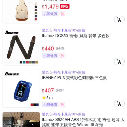
1,479
$
89折
挑戰低價
券
購衷心+聯名卡最高10%回饋
Ibanez DCS50 吉他/ 貝斯 背帶 多色款
440
$
$
473
挑戰低價
券
購衷心+聯名卡最高10%回饋
IBANEZ PU3 夾式彩色調諧器 三色款
407
$
$
437
5
(
1
)
挑戰低價
券
購衷心+聯名卡最高10%回饋
Ibanez S520AH ABS 特殊木紋 電 吉他 超薄 大
搖座 速彈 五段音色 Wizard III 琴頸