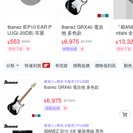
Ibanez IEP10 EAR P
Ibanez GRX40 電吉
『IBAN
LUG(-20DB) 耳塞
他 多色款
ntial
他 AZES4
553
6,975
13,3
$594
$7,500
$
$
$
nk / 
限時下殺
券
挑戰低價
券
限時下殺
分類
快速到貨
有現貨
挑戰低價
價格低到高
顏色
購衷心+聯名卡最高10%回饋
Ibanez GRX40 電吉他 多色款
6,975
$
$
7,500
挑戰低價
券
購衷心+聯名卡最高10%回饋
IBANEZ SI10 3米 樂器導線 黑色