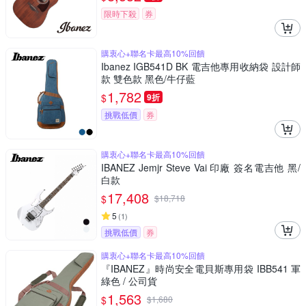
限時下殺
券
購衷心+聯名卡最高10%回饋
Ibanez IGB541D BK 電吉他專用收納袋 設計師
款 雙色款 黑色/牛仔藍
1,782
$
9折
挑戰低價
券
購衷心+聯名卡最高10%回饋
IBANEZ Jemjr Steve Vai 印廠 簽名電吉他 黑/
白款
17,408
$
$
18,718
5
(
1
)
挑戰低價
券
購衷心+聯名卡最高10%回饋
『IBANEZ』時尚安全電貝斯專用袋 IBB541 軍
綠色 / 公司貨
1,563
$
$
1,680