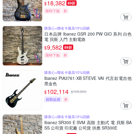
18,382
$
89折
限時下殺
券
購衷心+聯名卡最高10%回饋
日本品牌 Ibanez GSR 200 PW GIO 系列 白色
電 貝斯 入門 主動電路
9,582
$
89折
限時下殺
券
購衷心+聯名卡最高10%回饋
Ibanez PIA3761-XB STEVE VAI 代言款電吉他
黑金色
102,114
$
$
109,800
挑戰低價
券
購衷心+聯名卡最高10%回饋
Ibanez SR300 E SVM 高階 主動式 電 貝斯 BA
SS 公司貨 印尼廠 公司貨 供應 SR300E