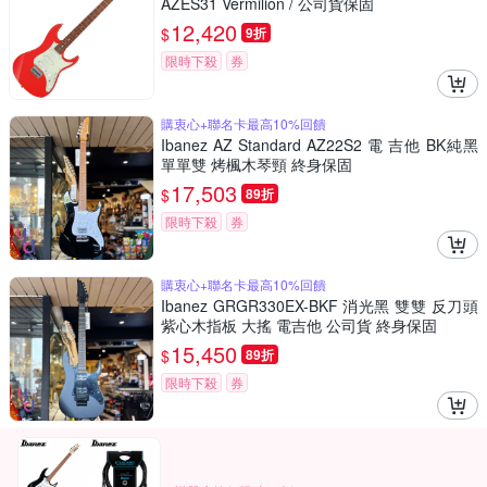
AZES31 Vermilion / 公司貨保固
12,420
$
9折
限時下殺
券
購衷心+聯名卡最高10%回饋
Ibanez AZ Standard AZ22S2 電 吉他 BK純黑
單單雙 烤楓木琴頸 終身保固
17,503
$
89折
限時下殺
券
購衷心+聯名卡最高10%回饋
Ibanez GRGR330EX-BKF 消光黑 雙雙 反刀頭
紫心木指板 大搖 電吉他 公司貨 終身保固
15,450
$
89折
限時下殺
券