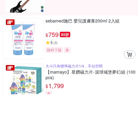
sebamed施巴 嬰兒護膚膏200ml 2入組
759
$
85折
5
(
3
)
限時下殺
券
大小只有標準磁力片1/4，不佔空間
【mamayo】星鑽磁力片-滾球城堡夢幻組 (100
pcs)
1,799
$
券
極纖刷毛 呵護幼兒牙齦
Lab52齒妍堂 汪汪隊立大功小頭軟毛嬰幼兒牙
刷(2入/組)
149
$