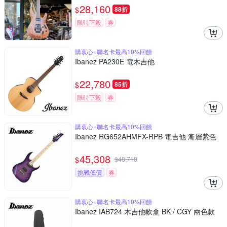
28,160
$
88折
限時下殺
券
購衷心+聯名卡最高10%回饋
Ibanez PA230E 電木吉他
22,780
$
85折
限時下殺
券
購衷心+聯名卡最高10%回饋
Ibanez RG652AHMFX-RPB 電吉他 漸層紫色
45,308
$
$
48,718
挑戰低價
券
購衷心+聯名卡最高10%回饋
Ibanez IAB724 木吉他軟盒 BK / CGY 兩色款