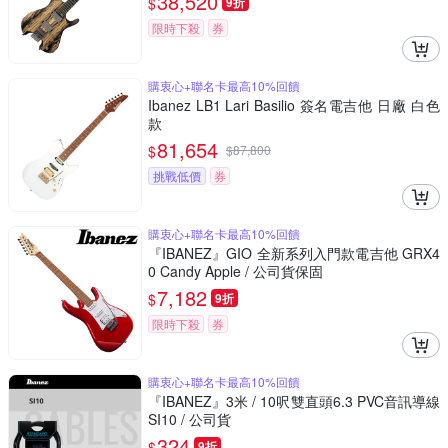
38,520
$
9折
限時下殺
券
購衷心+聯名卡最高10%回饋
Ibanez LB1 Lari Basilio 簽名電吉他 日廠 白色
款
81,654
$
$
87,800
挑戰低價
券
購衷心+聯名卡最高10%回饋
『IBANEZ』GIO 全新系列入門款電吉他 GRX4
0 Candy Apple / 公司貨保固
7,182
$
9折
限時下殺
券
購衷心+聯名卡最高10%回饋
『IBANEZ』3米 / 10呎雙直頭6.3 PVC音訊導線
SI10 / 公司貨
324
$
9折