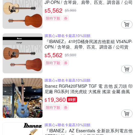
JP-OPN / 含琴袋、肩帶、匹克、調音器 / 公司
貨
5,562
$
$
5,980
限時下殺
券
購衷心+聯名卡最高10%回饋
『IBANEZ』41吋D桶身民謠吉他套組 V54NJP-
OPN / 含琴袋、肩帶、匹克、調音器 / 公司貨
5,562
$
$
5,980
限時下殺
券
購衷心+聯名卡最高10%回饋
Ibanez RGR420FMSP TGF 電 吉他 反刀頭 印
尼廠 RG系列 消光虎紋 大搖座 搖滾 金屬 曲風
19,360
$
89折
限時下殺
券
購衷心+聯名卡最高10%回饋
『IBANEZ』AZ Essentials 全新款系列電吉他