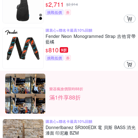
2,711
$
$
2,914
挑戰低價
券
購衷心+聯名卡最高10%回饋
Fender Neon Monogrammed Strap 吉他背帶
藍橘
810
$
9折
挑戰低價
券
樂器瘋搶價限時88折
滿1件享88折
購衷心+聯名卡最高10%回饋
DonnerIbanez SR300EDX 電 貝斯 BASS 消光
漆面 印尼廠 BZM