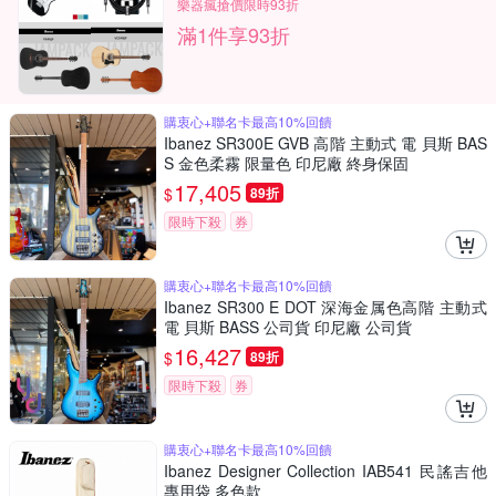
樂器瘋搶價限時93折
滿1件享93折
購衷心+聯名卡最高10%回饋
Ibanez SR300E GVB 高階 主動式 電 貝斯 BAS
S 金色柔霧 限量色 印尼廠 終身保固
17,405
$
89折
限時下殺
券
購衷心+聯名卡最高10%回饋
Ibanez SR300 E DOT 深海金属色高階 主動式
電 貝斯 BASS 公司貨 印尼廠 公司貨
16,427
$
89折
限時下殺
券
購衷心+聯名卡最高10%回饋
Ibanez Designer Collection IAB541 民謠吉他
專用袋 多色款