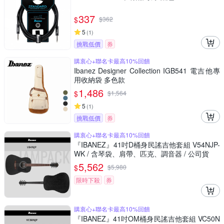
337
$
$
362
5
(
1
)
挑戰低價
券
購衷心+聯名卡最高10%回饋
Ibanez Designer Collection IGB541 電吉他專
用收納袋 多色款
1,486
$
$
1,564
5
(
1
)
挑戰低價
券
購衷心+聯名卡最高10%回饋
『IBANEZ』41吋D桶身民謠吉他套組 V54NJP-
WK / 含琴袋、肩帶、匹克、調音器 / 公司貨
5,562
$
$
5,980
限時下殺
券
購衷心+聯名卡最高10%回饋
『IBANEZ』41吋OM桶身民謠吉他套組 VC50N