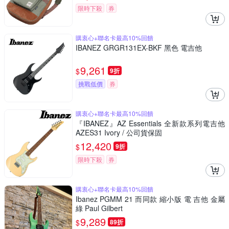
限時下殺
券
購衷心+聯名卡最高10%回饋
IBANEZ GRGR131EX-BKF 黑色 電吉他
9,261
$
9折
挑戰低價
券
購衷心+聯名卡最高10%回饋
『IBANEZ』AZ Essentials 全新款系列電吉他
AZES31 Ivory / 公司貨保固
12,420
$
9折
限時下殺
券
購衷心+聯名卡最高10%回饋
Ibanez PGMM 21 而同款 縮小版 電 吉他 金屬
綠 Paul Gilbert
9,289
$
89折