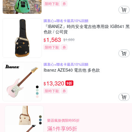
限時下殺
券
購衷心+聯名卡最高10%回饋
『IBANEZ』時尚安全電吉他專用袋 IGB541 黑
色款 / 公司貨
1,563
$
$
1,680
限時下殺
券
購衷心+聯名卡最高10%回饋
Ibanez AZES40 電吉他 多色款
13,320
$
9折
限時下殺
券
樂器瘋搶價限時95折
滿1件享95折