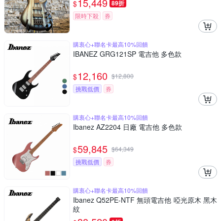
15,449
$
89折
限時下殺
券
購衷心+聯名卡最高10%回饋
IBANEZ GRG121SP 電吉他 多色款
12,160
$
$
12,800
挑戰低價
券
購衷心+聯名卡最高10%回饋
Ibanez AZ2204 日廠 電吉他 多色款
59,845
$
$
64,349
挑戰低價
券
購衷心+聯名卡最高10%回饋
Ibanez Q52PE-NTF 無頭電吉他 啞光原木 黑木
紋