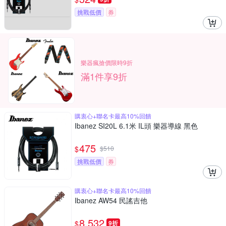
挑戰低價
券
樂器瘋搶價限時9折
滿1件享9折
購衷心+聯名卡最高10%回饋
Ibanez SI20L 6.1米 IL頭 樂器導線 黑色
475
$
$
510
挑戰低價
券
購衷心+聯名卡最高10%回饋
Ibanez AW54 民謠吉他
8,532
$
9折