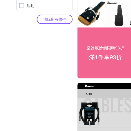
活動
清除所有條件
樂器瘋搶價限時93折
滿1件享93折