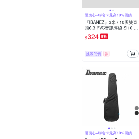
購衷心+聯名卡最高10%回饋
『IBANEZ』3米 / 10呎雙直
頭6.3 PVC音訊導線 SI10 /
公司貨
324
9折
$
挑戰低價
券
購衷心+聯名卡最高10%回饋