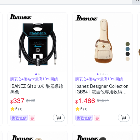
購衷心+聯名卡最高10%回饋
購衷心+聯名卡最高10%回饋
IBANEZ SI10 3米 樂器導線
Ibanez Designer Collection
黑色
IGB541 電吉他專用收納袋
多色款
337
1,486
$362
$1,564
$
$
5
5
(
1
)
(
1
)
挑戰低價
券
挑戰低價
券