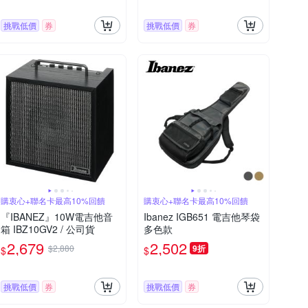
挑戰低價
券
挑戰低價
券
購衷心+聯名卡最高10%回饋
購衷心+聯名卡最高10%回饋
『IBANEZ』10W電吉他音
Ibanez IGB651 電吉他琴袋
箱 IBZ10GV2 / 公司貨
多色款
2,679
2,502
$2,880
9折
$
$
挑戰低價
券
挑戰低價
券