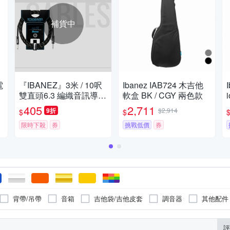
補貨中
電
『IBANEZ』3米 / 10呎
Ibanez IAB724 木吉他
雙直頭6.3 編織音訊導線
軟盒 BK / CGY 兩色款
SI10-BG / 公司貨
405
2,711
9折
$2,914
$
$
限時下殺
券
挑戰低價
券
背帶/吊帶
音箱
吉他袋/吉他皮套
調音器
其他配件
評