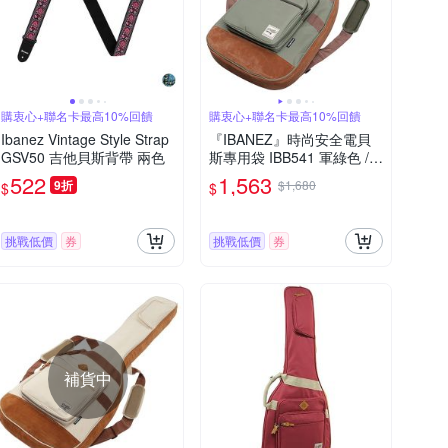
購衷心+聯名卡最高10%回饋
購衷心+聯名卡最高10%回饋
Ibanez Vintage Style Strap
『IBANEZ』時尚安全電貝
GSV50 吉他貝斯背帶 兩色
斯專用袋 IBB541 軍綠色 /
公司貨
522
1,563
9折
$1,680
$
$
挑戰低價
券
挑戰低價
券
補貨中