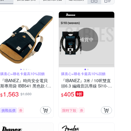
補貨中
購衷心+聯名卡最高10%回饋
購衷心+聯名卡最高10%回饋
『IBANEZ』時尚安全電貝
『IBANEZ』3米 / 10呎雙直
斯專用袋 IBB541 黑色款 /
頭6.3 編織音訊導線 SI10-B
公司貨
G / 公司貨
1,563
405
$1,680
9折
$
$
挑戰低價
券
限時下殺
券