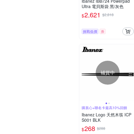
Ibanez IBB724 Powerpad
Ultra 電貝斯袋 黑/灰色
2,621
$2,818
$
挑戰低價
券
補貨中
購衷心+聯名卡最高10%回饋
Ibanez Logo 天然木筷 ICP
S001 BLK
268
$288
$