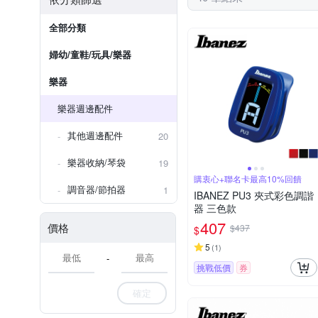
全部分類
婦幼/童鞋/玩具/樂器
樂器
樂器週邊配件
其他週邊配件
20
樂器收納/琴袋
19
購衷心+聯名卡最高10%回饋
調音器/節拍器
1
IBANEZ PU3 夾式彩色調諧
器 三色款
407
價格
$437
$
5
(
1
)
-
挑戰低價
券
確定