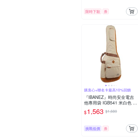
限時下殺
券
購衷心+聯名卡最高10%回饋
『IBANEZ』時尚安全電吉
他專用袋 IGB541 米白色 /
公司貨
1,563
$1,680
$
挑戰低價
券