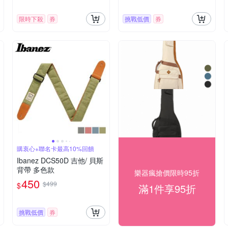
限時下殺
券
挑戰低價
券
購衷心+聯名卡最高10%回饋
Ibanez DCS50D 吉他/ 貝斯
背帶 多色款
樂器瘋搶價限時95折
450
$499
$
滿1件享95折
挑戰低價
券