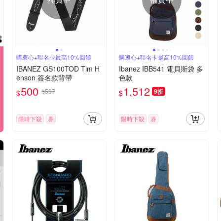
購衷心+聯名卡最高10%回饋
購衷心+聯名卡最高10%回饋
IBANEZ GS100TOD Tim H
Ibanez IBB541 電貝斯袋 多
enson 簽名款背帶
色款
500
1,512
$537
9折
$
$
限時下殺
券
限時下殺
券