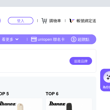
購物車
帳號綁定送
登入
看更多
uniopen 聯名卡
超贈點
追蹤品牌
OP 5
TOP 6
TOP