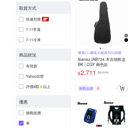
取貨方式
快速到貨
7-11常溫
7-11冷凍
購衷心+聯名卡最高10%回饋
商品狀況
Ibanez IAB724 木吉他軟盒
BK / CGY 兩色款
有現貨
2,711
$2,914
$
Yahoo自營
評價4顆
以上
挑戰低價
券
優惠
挑戰低價
券