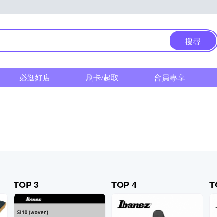
搜尋
必逛好店
刷卡/超取
會員專享
TOP 3
TOP 4
T