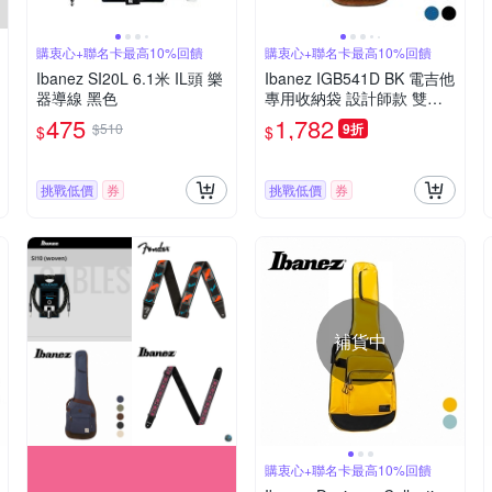
購衷心+聯名卡最高10%回饋
購衷心+聯名卡最高10%回饋
Ibanez SI20L 6.1米 IL頭 樂
Ibanez IGB541D BK 電吉他
器導線 黑色
專用收納袋 設計師款 雙色
款 黑色/牛仔藍
475
1,782
$510
9折
$
$
挑戰低價
券
挑戰低價
券
補貨中
購衷心+聯名卡最高10%回饋