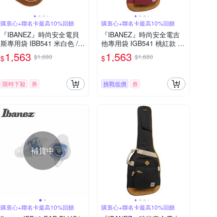
購衷心+聯名卡最高10%回饋
購衷心+聯名卡最高10%回饋
『IBANEZ』時尚安全電貝
『IBANEZ』時尚安全電吉
斯專用袋 IBB541 米白色 /
他專用袋 IGB541 桃紅款 /
公司貨
公司貨
1,563
1,563
$1,680
$1,680
$
$
限時下殺
券
挑戰低價
券
補貨中
購衷心+聯名卡最高10%回饋
購衷心+聯名卡最高10%回饋