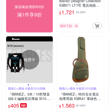
Ibanez Designer Collection
IGB571 LT/YE 電吉他收納
樂器瘋搶價限時9折
琴袋
1,721
$1,850
$
滿1件享9折
限時下殺
券
補貨中
購衷心+聯名卡最高10%回饋
購衷心+聯名卡最高10%回饋
『IBANEZ』3米 / 10呎雙直
『IBANEZ』時尚安全電吉
頭6.3 編織音訊導線 SI10-B
他專用袋 IGB541 軍綠色 /
W / 公司貨
公司貨
405
1,563
9折
$1,680
$
$