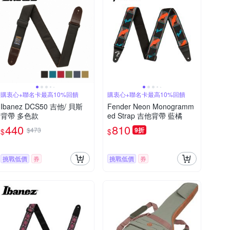
購衷心+聯名卡最高10%回饋
購衷心+聯名卡最高10%回饋
Ibanez DCS50 吉他/ 貝斯
Fender Neon Monogramm
背帶 多色款
ed Strap 吉他背帶 藍橘
440
810
$473
9折
$
$
挑戰低價
券
挑戰低價
券