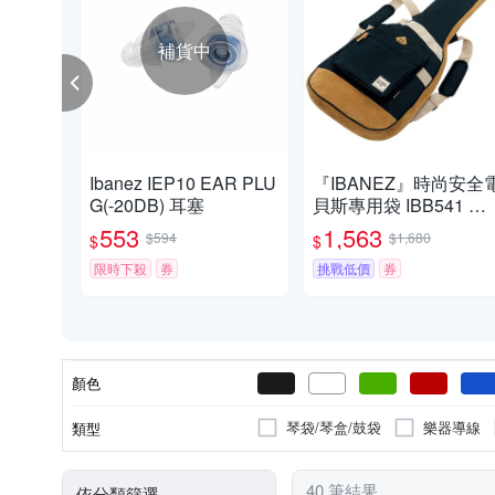
補貨中
Ibanez IEP10 EAR PLU
『IBANEZ』時尚安全
G(-20DB) 耳塞
貝斯專用袋 IBB541 黑
色款 / 公司貨
553
1,563
$594
$1,680
$
$
限時下殺
券
挑戰低價
券
顏色
琴袋/琴盒/鼓袋
樂器導線
類型
40 筆結果
依分類篩選