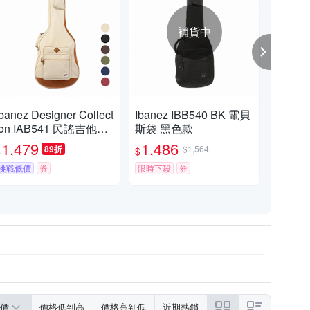
補貨中
Ibanez Designer Collect
Ibanez IBB540 BK 電貝
Iba
ion IAB541 民謠吉他專
斯袋 黑色款
斯 
用袋 多色款
1,479
1,486
4
89折
$1,564
$
$
$
挑戰低價
券
限時下殺
券
挑戰
價
價格低到高
價格高到低
近期熱銷