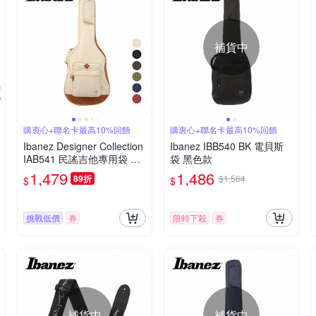
補貨中
購衷心+聯名卡最高10%回饋
購衷心+聯名卡最高10%回饋
Ibanez Designer Collection
Ibanez IBB540 BK 電貝斯
IAB541 民謠吉他專用袋 多
袋 黑色款
色款
1,479
1,486
89折
$1,564
$
$
挑戰低價
券
限時下殺
券
補貨中
補貨中