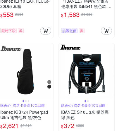
Ibanez IEP10 EAR PLUG(-
『IBANEZ』時尚安全電吉
20DB) 耳塞
他專用袋 IGB541 黑色款 /
公司貨
553
1,563
$594
$1,680
$
$
限時下殺
券
挑戰低價
券
購衷心+聯名卡最高10%回饋
購衷心+聯名卡最高10%回饋
Ibanez IGB724 Powerpad
IBANEZ SI10L 3米 樂器導
Ultra 電吉他袋 黑/灰色
線 黑色
2,621
372
$2,818
$399
$
$