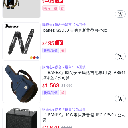
405
$
9折
限時下殺
券
購衷心+聯名卡最高10%回饋
Ibanez GSD50 吉他貝斯背帶 多色款
495
$
9折
挑戰低價
券
購衷心+聯名卡最高10%回饋
『IBANEZ』時尚安全民謠吉他專用袋 IAB541
海軍藍 / 公司貨
1,563
$
$
1,680
挑戰低價
券
購衷心+聯名卡最高10%回饋
『IBANEZ』10W電貝斯音箱 IBZ10BV2 / 公司
貨
2,679
$
$
2,880