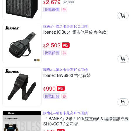
2,679
$
$
2,880
挑戰低價
券
購衷心+聯名卡最高10%回饋
Ibanez IGB651 電吉他琴袋 多色款
2,502
$
9折
挑戰低價
券
購衷心+聯名卡最高10%回饋
Ibanez BWS900 吉他背帶
990
$
9折
挑戰低價
券
購衷心+聯名卡最高10%回饋
『IBANEZ』3米 / 10呎雙直頭6.3 編織音訊導線
SI10-CGR / 公司貨