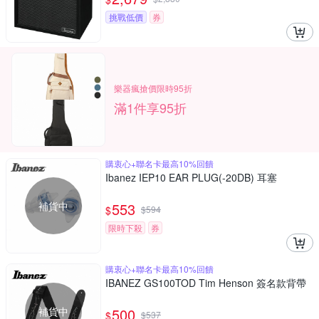
挑戰低價
券
樂器瘋搶價限時95折
滿1件享95折
購衷心+聯名卡最高10%回饋
Ibanez IEP10 EAR PLUG(-20DB) 耳塞
補貨中
553
$
$
594
限時下殺
券
購衷心+聯名卡最高10%回饋
IBANEZ GS100TOD Tim Henson 簽名款背帶
補貨中
500
$
$
537