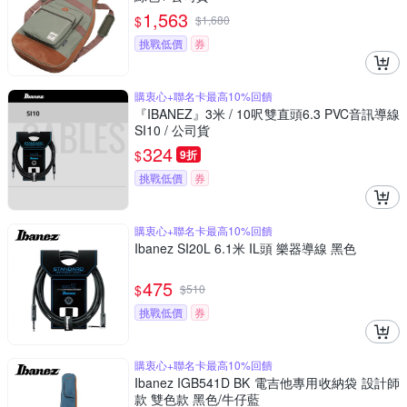
1,563
$
$
1,680
挑戰低價
券
購衷心+聯名卡最高10%回饋
『IBANEZ』3米 / 10呎雙直頭6.3 PVC音訊導線
SI10 / 公司貨
324
$
9折
挑戰低價
券
購衷心+聯名卡最高10%回饋
Ibanez SI20L 6.1米 IL頭 樂器導線 黑色
475
$
$
510
挑戰低價
券
購衷心+聯名卡最高10%回饋
Ibanez IGB541D BK 電吉他專用收納袋 設計師
款 雙色款 黑色/牛仔藍