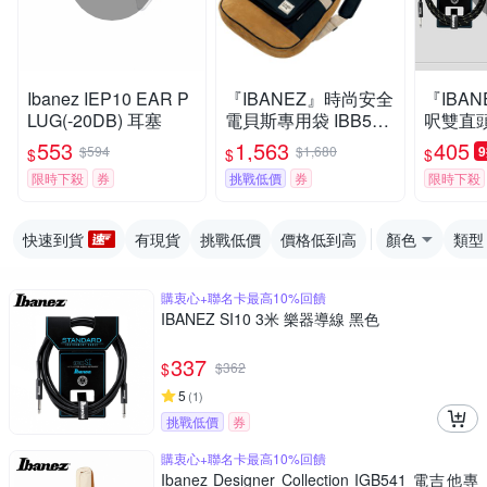
Ibanez IEP10 EAR P
『IBANEZ』時尚安全
『IBAN
LUG(-20DB) 耳塞
電貝斯專用袋 IBB541
呎雙直頭
黑色款 / 公司貨
導線 SI1
553
1,563
405
$594
$1,680
$
$
$
貨
限時下殺
券
挑戰低價
券
限時下殺
快速到貨
有現貨
挑戰低價
價格低到高
顏色
類型
購衷心+聯名卡最高10%回饋
IBANEZ SI10 3米 樂器導線 黑色
337
$
$
362
5
(
1
)
挑戰低價
券
購衷心+聯名卡最高10%回饋
Ibanez Designer Collection IGB541 電吉他專