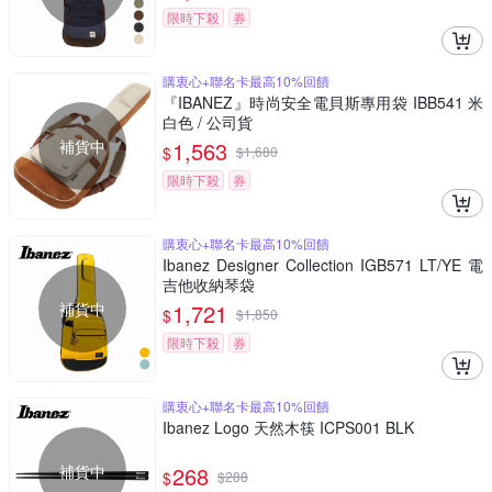
限時下殺
券
購衷心+聯名卡最高10%回饋
『IBANEZ』時尚安全電貝斯專用袋 IBB541 米
白色 / 公司貨
補貨中
1,563
$
$
1,680
限時下殺
券
購衷心+聯名卡最高10%回饋
Ibanez Designer Collection IGB571 LT/YE 電
吉他收納琴袋
補貨中
1,721
$
$
1,850
限時下殺
券
購衷心+聯名卡最高10%回饋
Ibanez Logo 天然木筷 ICPS001 BLK
補貨中
268
$
$
288