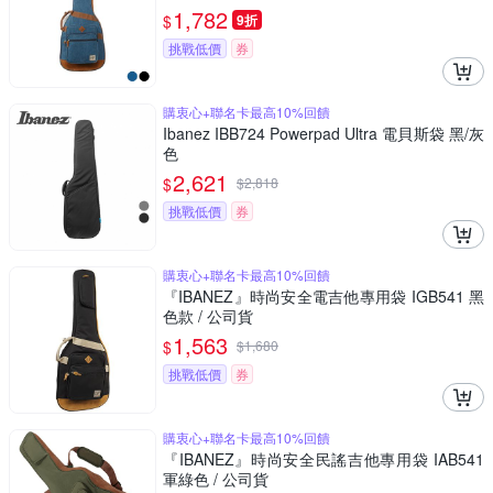
1,782
$
9折
挑戰低價
券
購衷心+聯名卡最高10%回饋
Ibanez IBB724 Powerpad Ultra 電貝斯袋 黑/灰
色
2,621
$
$
2,818
挑戰低價
券
購衷心+聯名卡最高10%回饋
『IBANEZ』時尚安全電吉他專用袋 IGB541 黑
色款 / 公司貨
1,563
$
$
1,680
挑戰低價
券
購衷心+聯名卡最高10%回饋
『IBANEZ』時尚安全民謠吉他專用袋 IAB541
軍綠色 / 公司貨