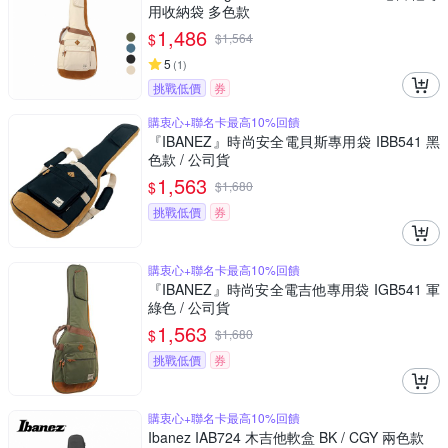
用收納袋 多色款
1,486
$
$
1,564
5
(
1
)
挑戰低價
券
購衷心+聯名卡最高10%回饋
『IBANEZ』時尚安全電貝斯專用袋 IBB541 黑
色款 / 公司貨
1,563
$
$
1,680
挑戰低價
券
購衷心+聯名卡最高10%回饋
『IBANEZ』時尚安全電吉他專用袋 IGB541 軍
綠色 / 公司貨
1,563
$
$
1,680
挑戰低價
券
購衷心+聯名卡最高10%回饋
Ibanez IAB724 木吉他軟盒 BK / CGY 兩色款