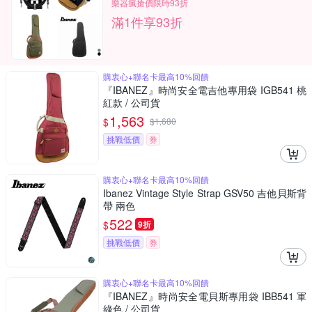
樂器瘋搶價限時93折
滿1件享93折
購衷心+聯名卡最高10%回饋
『IBANEZ』時尚安全電吉他專用袋 IGB541 桃
紅款 / 公司貨
1,563
$
$
1,680
挑戰低價
券
購衷心+聯名卡最高10%回饋
Ibanez Vintage Style Strap GSV50 吉他貝斯背
帶 兩色
522
$
9折
挑戰低價
券
購衷心+聯名卡最高10%回饋
『IBANEZ』時尚安全電貝斯專用袋 IBB541 軍
綠色 / 公司貨