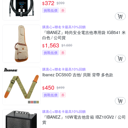
372
$
$
399
挑戰低價
券
購衷心+聯名卡最高10%回饋
『IBANEZ』時尚安全電吉他專用袋 IGB541 米
白色 / 公司貨
1,563
$
$
1,680
挑戰低價
券
購衷心+聯名卡最高10%回饋
Ibanez DCS50D 吉他/ 貝斯 背帶 多色款
450
$
$
499
挑戰低價
券
購衷心+聯名卡最高10%回饋
『IBANEZ』10W電吉他音箱 IBZ10GV2 / 公司
貨