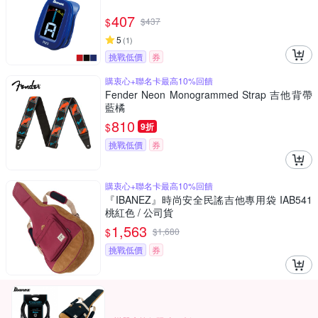
407
$
$
437
5
(
1
)
挑戰低價
券
購衷心+聯名卡最高10%回饋
Fender Neon Monogrammed Strap 吉他背帶
藍橘
810
$
9折
挑戰低價
券
購衷心+聯名卡最高10%回饋
『IBANEZ』時尚安全民謠吉他專用袋 IAB541
桃紅色 / 公司貨
1,563
$
$
1,680
挑戰低價
券