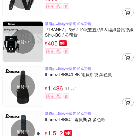
限時下殺
券
購衷心+聯名卡最高10%回饋
『IBANEZ』3米 / 10呎雙直頭6.3 編織音訊導線
SI10-BG / 公司貨
補貨中
405
$
9折
限時下殺
券
購衷心+聯名卡最高10%回饋
Ibanez IBB540 BK 電貝斯袋 黑色款
補貨中
1,486
$
$
1,564
限時下殺
券
購衷心+聯名卡最高10%回饋
Ibanez IBB541 電貝斯袋 多色款
補貨中
1,512
$
9折