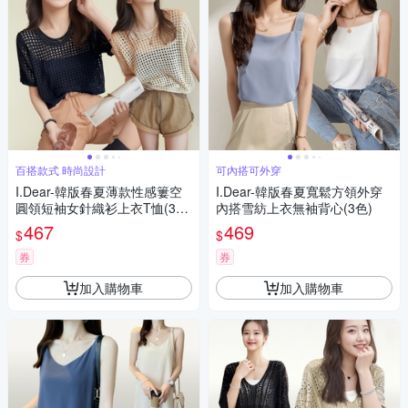
百搭款式 時尚設計
可內搭可外穿
I.Dear-韓版春夏薄款性感簍空
I.Dear-韓版春夏寬鬆方領外穿
圓領短袖女針織衫上衣T恤(3
內搭雪紡上衣無袖背心(3色)
色)
467
469
$
$
券
券
加入購物車
加入購物車