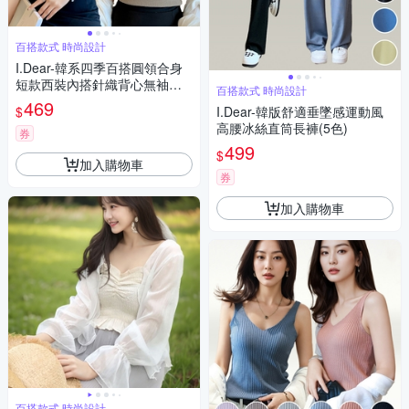
百搭款式 時尚設計
I.Dear-韓系四季百搭圓領合身
短款西裝內搭針織背心無袖上
百搭款式 時尚設計
衣(5色)
469
$
I.Dear-韓版舒適垂墜感運動風
高腰冰絲直筒長褲(5色)
券
499
$
加入購物車
券
加入購物車
百搭款式 時尚設計