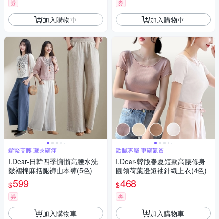
券
券
加入購物車
加入購物車
鬆緊高腰 藏肉顯瘦
歐膩專屬 更顯氣質
I.Dear-日韓四季慵懶高腰水洗
I.Dear-韓版春夏短款高腰修身
皺褶棉麻括腿褲山本褲(5色)
圓領荷葉邊短袖針織上衣(4色)
599
468
$
$
券
券
加入購物車
加入購物車