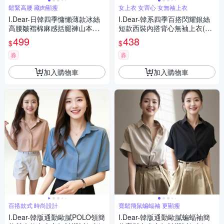
鬆緊高腰 藏肉顯瘦
女上衣 女背心 女無袖上衣
I.Dear-日韓四季慵懶薄款冰絲
I.Dear-韓系四季百搭閃耀銀絲
高腰皺褶棉麻感括腿褲山本褲
短款西裝內搭背心無袖上衣(6
(5色)
色)
499
438
$
$
券
券
加入購物車
加入購物車
百搭款式 時尚設計
寬鬆飛鼠蝙蝠袖 更顯瘦
I.Dear-韓版通勤歐膩POLO領簡
I.Dear-韓版通勤歐膩蝙蝠袖簡