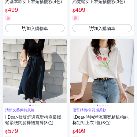
約基本款女上衣短袖襯衫(4色)
約寬鬆女上衣短袖襯衫(3色)
499
499
$
$
券
券
加入購物車
加入購物車
清新文藝獨特風格
優質精梳棉 質感柔軟
I.Dear-韓版舒適寬鬆棉麻長版
I.Dear-時尚潮流圖案精梳棉純
鬆緊腰闊腿褲裙寬褲(8色)
棉短袖上衣T恤(6色)
579
499
$
$