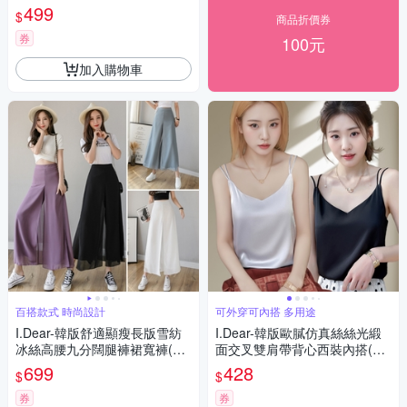
499
$
商品折價券
券
100元
加入購物車
百搭款式 時尚設計
可外穿可內搭 多用途
I.Dear-韓版舒適顯瘦長版雪紡
I.Dear-韓版歐膩仿真絲絲光緞
冰絲高腰九分闊腿褲裙寬褲(4
面交叉雙肩帶背心西裝內搭(3
色)
色)
699
428
$
$
券
券