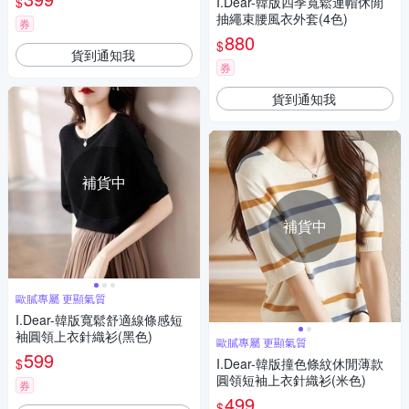
$
I.Dear-韓版四季寬鬆連帽休閒
抽繩束腰風衣外套(4色)
券
880
$
貨到通知我
券
貨到通知我
補貨中
補貨中
歐膩專屬 更顯氣質
I.Dear-韓版寬鬆舒適線條感短
袖圓領上衣針織衫(黑色)
歐膩專屬 更顯氣質
599
$
I.Dear-韓版撞色條紋休閒薄款
圓領短袖上衣針織衫(米色)
券
499
$