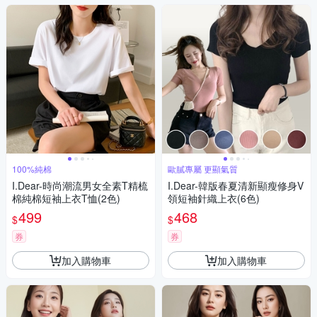
100%純棉
歐膩專屬 更顯氣質
I.Dear-時尚潮流男女全素T精梳
I.Dear-韓版春夏清新顯瘦修身V
棉純棉短袖上衣T恤(2色)
領短袖針織上衣(6色)
499
468
$
$
券
券
加入購物車
加入購物車