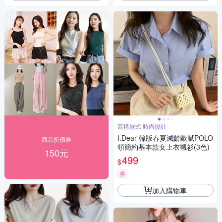
百搭款式 時尚設計
I.Dear-韓版春夏減齡歐膩POLO
商品折價券
領簡約基本款女上衣襯衫(3色)
150元
499
$
券
加入購物車