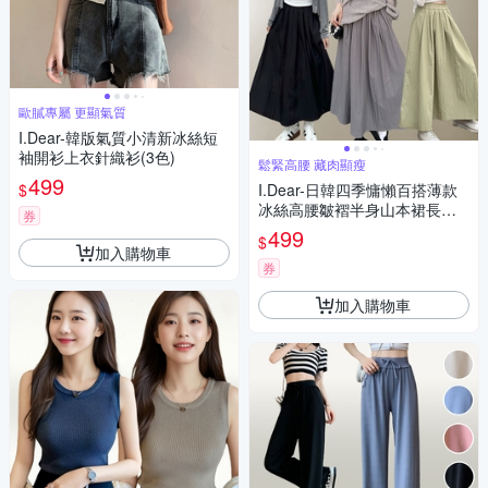
歐膩專屬 更顯氣質
I.Dear-韓版氣質小清新冰絲短
袖開衫上衣針織衫(3色)
鬆緊高腰 藏肉顯瘦
499
$
I.Dear-日韓四季慵懶百搭薄款
冰絲高腰皺褶半身山本裙長裙
券
(5色)
499
$
加入購物車
券
加入購物車