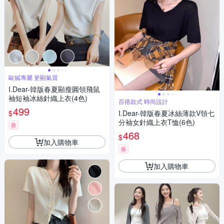
歐膩專屬 更顯氣質
I.Dear-韓版春夏顯瘦圓領飛鼠
袖短袖冰絲針織上衣(4色)
百搭款式 時尚設計
499
$
I.Dear-韓版春夏冰絲薄款V領七
分袖女針織上衣T恤(6色)
券
468
$
加入購物車
券
加入購物車