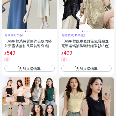
可內搭可外穿
百搭款式 時尚設計
I.Dear-韓系氣質簡約長版內搭
I.Dear-韓版春夏鏤空氣質飄逸
外穿雪紡無袖長洋裝連身裙(2
寬鬆蝙蝠袖防曬針織罩衫(3色)
色)
549
499
$
$
券
券
加入購物車
加入購物車