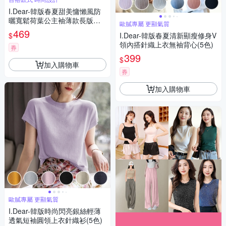
I.Dear-韓版春夏甜美慵懶風防
曬寬鬆荷葉公主袖薄款長版罩
歐膩專屬 更顯氣質
衫(2色)
469
$
I.Dear-韓版春夏清新顯瘦修身V
領內搭針織上衣無袖背心(5色)
券
399
$
加入購物車
券
加入購物車
歐膩專屬 更顯氣質
I.Dear-韓版時尚閃亮銀絲輕薄
透氣短袖圓領上衣針織衫(5色)