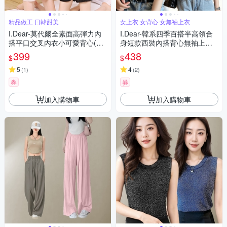
精品做工 日韓甜美
女上衣 女背心 女無袖上衣
I.Dear-莫代爾全素面高彈力內
I.Dear-韓系四季百搭半高領合
搭平口交叉內衣小可愛背心(3
身短款西裝內搭背心無袖上衣
色2入)
(6色)
399
438
$
$
5
4
(
1
)
(
2
)
券
券
加入購物車
加入購物車