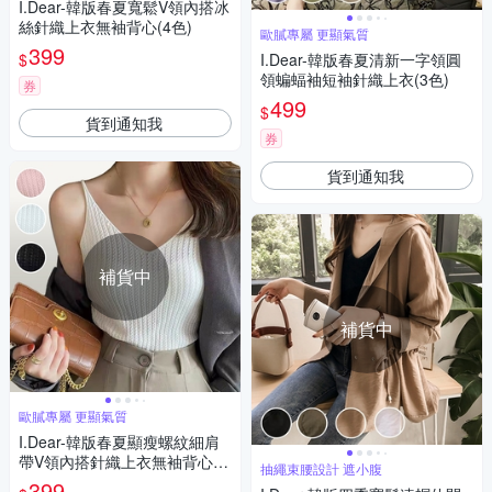
I.Dear-韓版春夏寬鬆V領內搭冰
絲針織上衣無袖背心(4色)
歐膩專屬 更顯氣質
399
$
I.Dear-韓版春夏清新一字領圓
領蝙蝠袖短袖針織上衣(3色)
券
499
$
貨到通知我
券
貨到通知我
補貨中
補貨中
歐膩專屬 更顯氣質
I.Dear-韓版春夏顯瘦螺紋細肩
帶V領內搭針織上衣無袖背心(3
抽繩束腰設計 遮小腹
色)短版/高腰/露肚
399