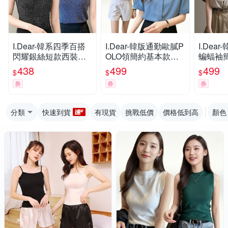
I.Dear-韓系四季百搭
I.Dear-韓版通勤歐膩P
I.Dea
閃耀銀絲短款西裝內
OLO領簡約基本款女
蝙蝠袖
搭背心無袖上衣(6色)
上衣短袖襯衫(4色)
衣短袖襯
438
499
499
$
$
$
券
券
券
分類
快速到貨
有現貨
挑戰低價
價格低到高
顏色