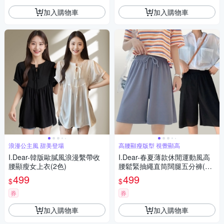
加入購物車
加入購物車
浪漫公主風 甜美登場
高腰顯瘦版型 視覺顯高
I.Dear-韓版歐膩風浪漫繫帶收
I.Dear-春夏薄款休閒運動風高
腰顯瘦女上衣(2色)
腰鬆緊抽繩直筒闊腿五分褲(3
色2款)
499
499
$
$
券
券
加入購物車
加入購物車