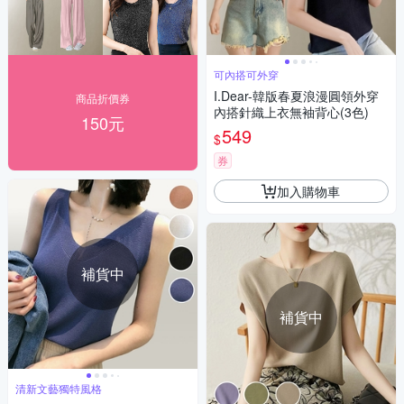
可內搭可外穿
I.Dear-韓版春夏浪漫圓領外穿
商品折價券
內搭針織上衣無袖背心(3色)
150元
549
$
券
加入購物車
補貨中
補貨中
清新文藝獨特風格