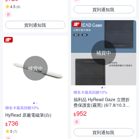
4.5
(
6
)
貨到通知我
券
貨到通知我
補貨中
補貨中
聯名卡最高回饋10%
福利品 HyRead Gaze 立體折
疊保護套(霧黑) (6/7.8/10.3吋
聯名卡最高回饋10%
主機適用)
952
$
HyRead 原廠電磁筆(白)
736
券
$
5
(
7
)
貨到通知我
券