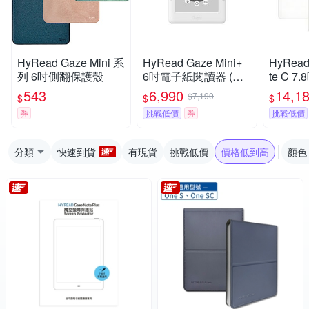
HyRead Gaze Mini 系
HyRead Gaze Mini+
HyRead
列 6吋側翻保護殼
6吋電子紙閱讀器 (經
te C 
典白)
閱讀器
543
6,990
14,1
$7,190
$
$
$
券
挑戰低價
券
挑戰低價
分類
快速到貨
有現貨
挑戰低價
價格低到高
顏色