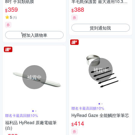
8吋 手寫類紙膜
羊毛氈保護套 最大適用10.3吋
Gaze
359
388
$
$
5
(
1
)
券
券
貨到通知我
加入購物車
補貨中
補貨中
聯名卡最高回饋10%
HyRead Gaze 全能觸控筆筆芯
聯名卡最高回饋10%
414
福利品 HyRead 原廠電磁筆
$
(白)
券