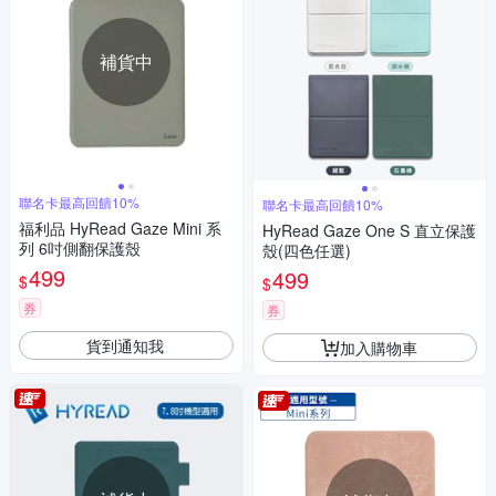
補貨中
聯名卡最高回饋10%
聯名卡最高回饋10%
福利品 HyRead Gaze Mini 系
HyRead Gaze One S 直立保護
列 6吋側翻保護殼
殼(四色任選)
499
499
$
$
券
券
貨到通知我
加入購物車