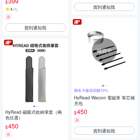
399
$
貨到通知我
4
(
1
)
券
貨到通知我
補貨中
聯名卡最高回饋10%
HyRead Wacom 電磁筆 筆芯補
充包
450
HyRead 磁吸式收納筆套（兩
$
色任選）
券
450
$
貨到通知我
券