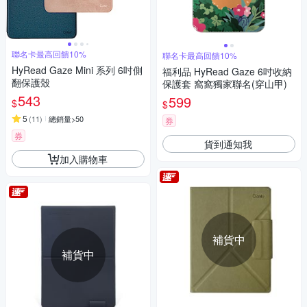
聯名卡最高回饋10%
聯名卡最高回饋10%
HyRead Gaze Mini 系列 6吋側
福利品 HyRead Gaze 6吋收納
翻保護殼
保護套 窩窩獨家聯名(穿山甲)
543
599
$
$
5
(
11
)
總銷量>50
券
券
貨到通知我
加入購物車
補貨中
補貨中