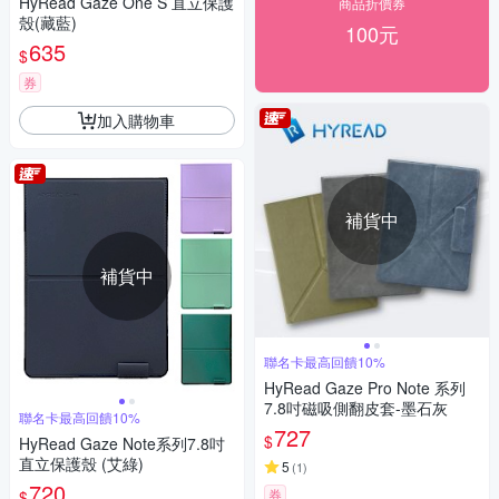
HyRead Gaze One S 直立保護
商品折價券
殼(藏藍)
100元
635
$
券
加入購物車
補貨中
補貨中
聯名卡最高回饋10%
HyRead Gaze Pro Note 系列
7.8吋磁吸側翻皮套-墨石灰
聯名卡最高回饋10%
727
$
HyRead Gaze Note系列7.8吋
直立保護殼 (艾綠)
5
(
1
)
720
券
$