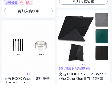
加入購物車
挑戰低價
券
贈品
加入購物車
簡約質感 休眠喚醒功能
文石 BOOX Go 7 / Go Color 7
文石 BOOX Wacom 電磁筆筆
/ Go Color Gen II 7吋保護套
芯組-黑色(5入)
495
$
480
$
券
5
(
1
)
加入購物車
券
加入購物車