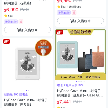
6,990
$7,190
$
紙閱讀器 (石墨綠)
5
(
3
)
總銷量>50
6,990
$7,190
$
挑戰低價
券
5
(
3
)
加入購物車
挑戰低價
券
加入購物車
聯名卡最高回饋10%
HyRead Gaze Mini+ 6吋電子
登錄送 300 購書金
紙閱讀器 (淺蔥青)+ Gaze 收納
保護套 (組合)
HyRead Gaze Mini+ 6吋電子
7,441
$7,641
$
紙閱讀器 (經典白)
5
(
1
)