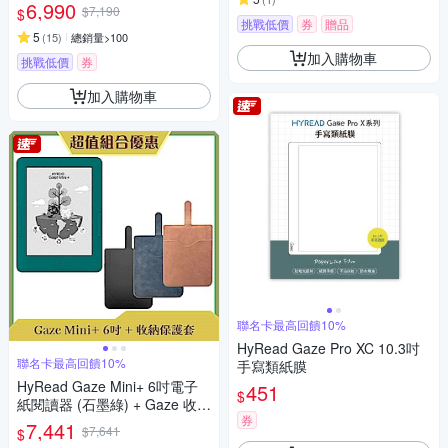
6,990
$7,190
$
挑戰低價
券
贈品
5
(
15
)
總銷量>100
加入購物車
挑戰低價
券
加入購物車
聯名卡最高回饋10%
HyRead Gaze Pro XC 10.3吋
聯名卡最高回饋10%
手寫類紙膜
HyRead Gaze Mini+ 6吋電子
451
$
紙閱讀器 (石墨綠) + Gaze 收納
券
保護套 (組合)
7,441
$7,641
$