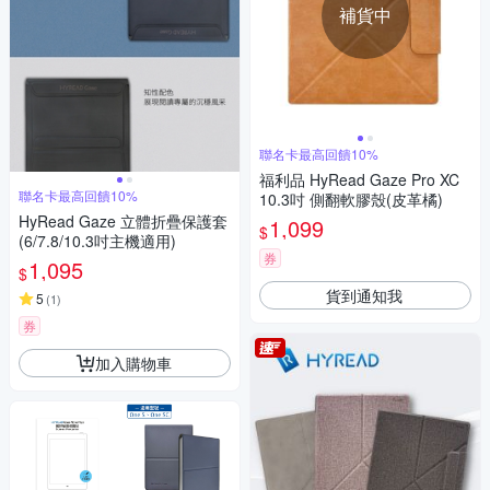
補貨中
聯名卡最高回饋10%
福利品 HyRead Gaze Pro XC
聯名卡最高回饋10%
10.3吋 側翻軟膠殼(皮革橘)
HyRead Gaze 立體折疊保護套
1,099
$
(6/7.8/10.3吋主機適用)
券
1,095
$
貨到通知我
5
(
1
)
券
加入購物車