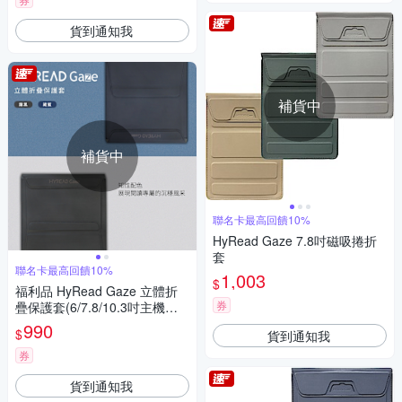
貨到通知我
補貨中
補貨中
聯名卡最高回饋10%
HyRead Gaze 7.8吋磁吸捲折
套
聯名卡最高回饋10%
1,003
$
福利品 HyRead Gaze 立體折
券
疊保護套(6/7.8/10.3吋主機適
用)-藏藍
990
$
貨到通知我
券
貨到通知我