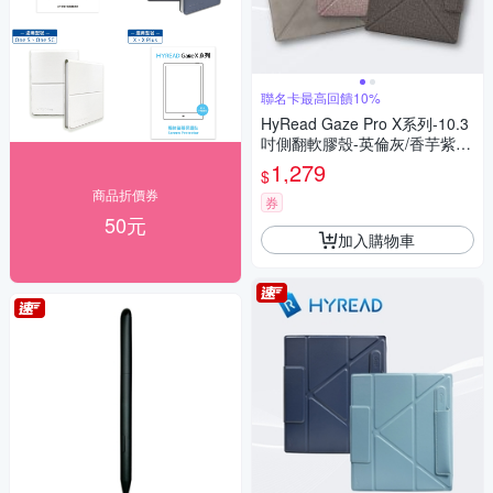
聯名卡最高回饋10%
HyRead Gaze Pro X系列-10.3
吋側翻軟膠殼-英倫灰/香芋紫/
雅灰
1,279
$
商品折價券
券
50元
加入購物車