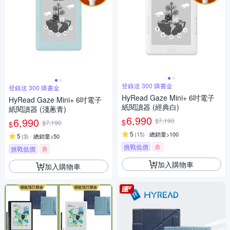
登錄送 300 購書金
登錄送 300 購書金
HyRead Gaze Mini+ 6吋電子
HyRead Gaze Mini+ 6吋電子
紙閱讀器 (經典白)
紙閱讀器 (淺蔥青)
6,990
6,990
$7,190
$
$7,190
$
5
(
15
)
總銷量>100
5
(
3
)
總銷量>50
挑戰低價
券
挑戰低價
券
加入購物車
加入購物車