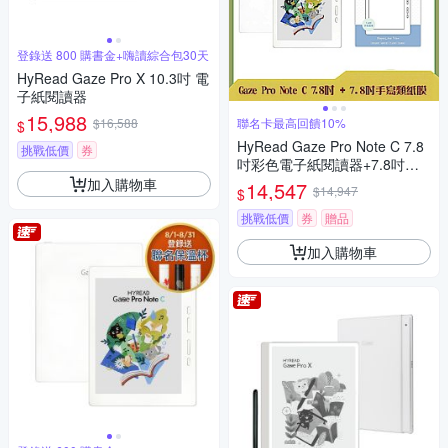
登錄送 800 購書金+嗨讀綜合包30天
HyRead Gaze Pro X 10.3吋 電
子紙閱讀器
15,988
$16,588
聯名卡最高回饋10%
$
HyRead Gaze Pro Note C 7.8
挑戰低價
券
吋彩色電子紙閱讀器+7.8吋手
寫類紙膜 (組合)
加入購物車
14,547
$14,947
$
挑戰低價
券
贈品
加入購物車