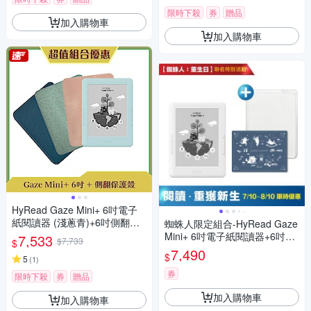
限時下殺
券
贈品
加入購物車
加入購物車
HyRead Gaze Mini+ 6吋電子
紙閱讀器 (淺蔥青)+6吋側翻保
蜘蛛人限定組合-HyRead Gaze
護殼
Mini+ 6吋電子紙閱讀器+6吋蜘
7,533
$7,733
$
蛛人配件組(透明軟膠殼 +環保
7,490
$
5
(
1
)
切割墊)
券
限時下殺
券
贈品
加入購物車
加入購物車