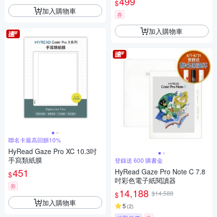
499
$
加入購物車
券
加入購物車
聯名卡最高回饋10%
HyRead Gaze Pro XC 10.3吋
手寫類紙膜
登錄送 600 購書金
451
HyRead Gaze Pro Note C 7.8
$
吋彩色電子紙閱讀器
券
14,188
$14,588
$
加入購物車
5
(
2
)