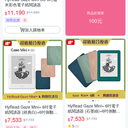
米彩色電子紙閱讀器
11,190
$11,590
$
商品折價券
100元
挑戰低價
券
加入購物車
HyRead Gaze Mini+ 6吋電子
HyRead Gaze Mini+ 6吋電子
紙閱讀器 (石墨綠)+6吋側翻保
紙閱讀器 (經典白)+6吋側翻保
護殼
護殼
7,533
7,533
$7,733
$
$7,733
$
5
(
1
)
限時下殺
券
贈品