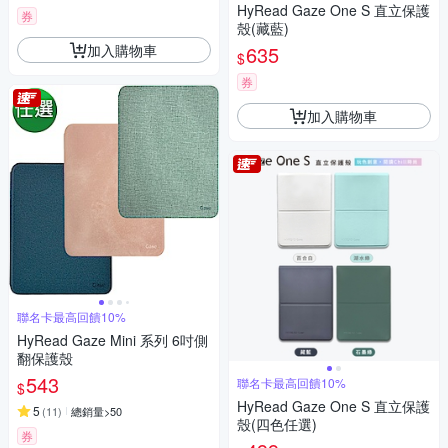
HyRead Gaze One S 直立保護
券
殼(藏藍)
加入購物車
635
$
券
加入購物車
聯名卡最高回饋10%
HyRead Gaze Mini 系列 6吋側
翻保護殼
543
聯名卡最高回饋10%
$
HyRead Gaze One S 直立保護
5
(
11
)
總銷量>50
殼(四色任選)
券