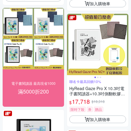
加入購物車
聯名卡最高回饋10%
電子書閱讀器 最高現省1000
HyRead Gaze Pro X 10.3吋電
滿5000折200
子書閱讀器+10.3吋側翻軟膠殼
+手寫類紙膜 (組合)
17,718
$18,318
$
限時下殺
券
贈品
加入購物車