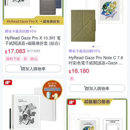
聯名卡最高回饋10%
HyRead Gaze Pro X 10.3吋 電
子紙閱讀器+磁吸捲折套 (組合)
17,083
$17,683
聯名卡最高回饋10%
$
HyRead Gaze Pro Note C 7.8
限時下殺
券
贈品
吋彩色電子紙閱讀器+Gaze Pro
Note 系列 7.8吋磁吸側翻皮套
加入購物車
16,180
$
(抹茶綠)【側翻磁吸皮套組】
券
加入購物車