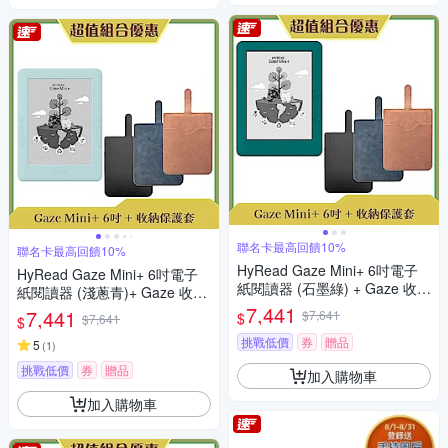
聯名卡最高回饋10%
聯名卡最高回饋10%
HyRead Gaze Mini+ 6吋電子
HyRead Gaze Mini+ 6吋電子
紙閱讀器 (石墨綠) + Gaze 收納
紙閱讀器 (淺蔥青)+ Gaze 收納
保護套 (組合)
保護套 (組合)
7,441
7,441
$7,641
$
$7,641
$
挑戰低價
券
贈品
5
(
1
)
挑戰低價
券
贈品
加入購物車
加入購物車