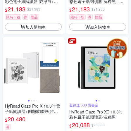
彩色電子紙閱讀器-純淨白+磁
彩色電子紙閱讀器-沉穩黑+ 磁
吸捲折套 (組合)
吸捲折套 (組合)
21,183
21,183
$21,983
$21,983
$
$
限時下殺
券
贈品
限時下殺
券
贈品
加入購物車
加入購物車
登錄送 600 購書金
HyRead Gaze Pro X 10.3吋電
子紙閱讀器+側翻軟膠殼(雅灰
HyRead Gaze Pro XC 10.3吋
色)+手寫類紙膜【側翻磁吸皮
彩色電子紙閱讀器-沉穩黑
20,480
$
套+保護膜組】
20,088
$20,888
$
券