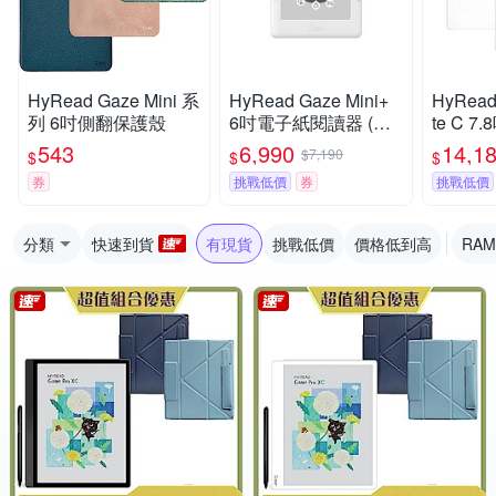
HyRead Gaze Mini 系
HyRead Gaze Mini+
HyRead
列 6吋側翻保護殼
6吋電子紙閱讀器 (經
te C 
典白)
閱讀器
543
6,990
14,1
$7,190
$
$
$
券
挑戰低價
券
挑戰低價
分類
快速到貨
有現貨
挑戰低價
價格低到高
RAM