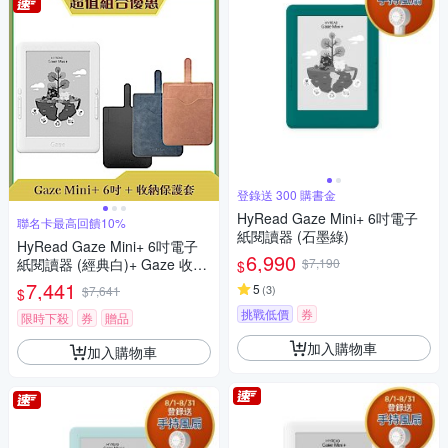
登錄送 300 購書金
HyRead Gaze Mini+ 6吋電子
聯名卡最高回饋10%
紙閱讀器 (石墨綠)
HyRead Gaze Mini+ 6吋電子
6,990
紙閱讀器 (經典白)+ Gaze 收納
$7,190
$
保護套 (組合)
7,441
5
(
3
)
$7,641
$
挑戰低價
券
限時下殺
券
贈品
加入購物車
加入購物車