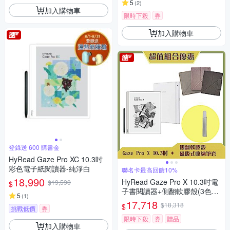
5
(
2
)
加入購物車
限時下殺
券
加入購物車
登錄送 600 購書金
HyRead Gaze Pro XC 10.3吋
彩色電子紙閱讀器-純淨白
聯名卡最高回饋10%
18,990
HyRead Gaze Pro X 10.3吋電
$19,590
$
子書閱讀器+側翻軟膠殼(3色任
5
(
1
)
選)+磁吸筆套 (組合)
17,718
$18,318
$
挑戰低價
券
限時下殺
券
贈品
加入購物車