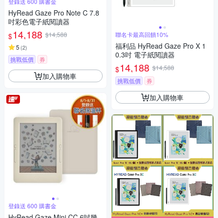
登錄送 600 購書金
HyRead Gaze Pro Note C 7.8
吋彩色電子紙閱讀器
14,188
$14,588
聯名卡最高回饋10%
$
福利品 HyRead Gaze Pro X 1
5
(
2
)
0.3吋 電子紙閱讀器
挑戰低價
券
14,188
$14,588
$
加入購物車
挑戰低價
券
加入購物車
登錄送 600 購書金
HyRead Gaze Mini CC 6吋幾