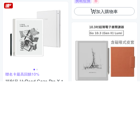
挑戰低價
券
加入購物車
聯名卡最高回饋10%
福利品 HyRead Gaze Pro X 1
0.3吋 電子紙閱讀器
14,188
極致美學、輕薄上手
$14,588
$
文石 BOOX Go 10.3 (Gen II) L
挑戰低價
券
umi｜10.3吋超薄電子書閱讀器
(前光版)【磁吸式皮套組】
加入購物車
13,755
$14,180
$
5
(
2
)
限時下殺
券