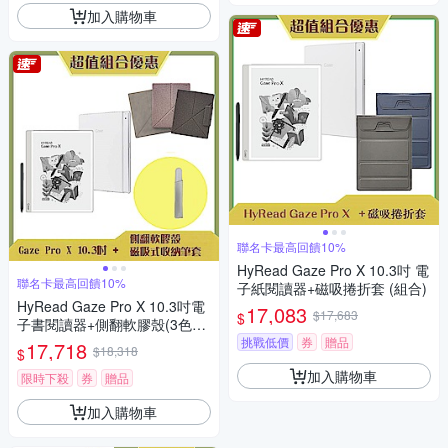
加入購物車
聯名卡最高回饋10%
HyRead Gaze Pro X 10.3吋 電
聯名卡最高回饋10%
子紙閱讀器+磁吸捲折套 (組合)
HyRead Gaze Pro X 10.3吋電
17,083
$17,683
$
子書閱讀器+側翻軟膠殼(3色任
選)+磁吸筆套 (組合)
挑戰低價
券
贈品
17,718
$18,318
$
加入購物車
限時下殺
券
贈品
加入購物車