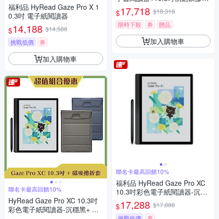
福利品 HyRead Gaze Pro X 1
+手寫類紙膜 (組合)
17,718
$18,318
$
0.3吋 電子紙閱讀器
限時下殺
券
贈品
14,188
$14,588
$
加入購物車
挑戰低價
券
加入購物車
聯名卡最高回饋10%
福利品 HyRead Gaze Pro XC
聯名卡最高回饋10%
10.3吋彩色電子紙閱讀器-沉穩
HyRead Gaze Pro XC 10.3吋
黑
17,288
$17,888
$
彩色電子紙閱讀器-沉穩黑+ 磁
吸捲折套 (組合)
挑戰低價
券