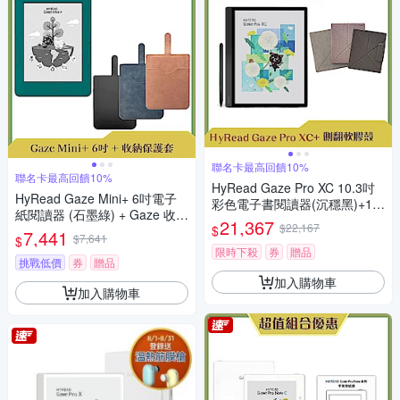
聯名卡最高回饋10%
聯名卡最高回饋10%
HyRead Gaze Pro XC 10.3吋
HyRead Gaze Mini+ 6吋電子
彩色電子書閱讀器(沉穩黑)+10.
紙閱讀器 (石墨綠) + Gaze 收納
3吋側翻軟膠殼 (組合)
21,367
$22,167
$
保護套 (組合)
7,441
$7,641
$
限時下殺
券
贈品
挑戰低價
券
贈品
加入購物車
加入購物車