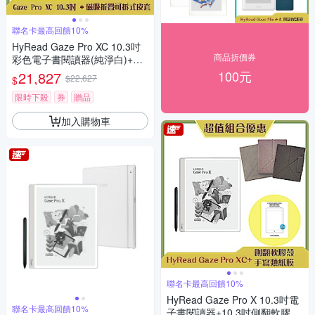
聯名卡最高回饋10%
HyRead Gaze Pro XC 10.3吋
商品折價券
彩色電子書閱讀器(純淨白)+磁
吸折疊可拆式皮套 (組合)
100元
21,827
$22,627
$
限時下殺
券
贈品
加入購物車
聯名卡最高回饋10%
HyRead Gaze Pro X 10.3吋電
聯名卡最高回饋10%
子書閱讀器+10.3吋側翻軟膠殼