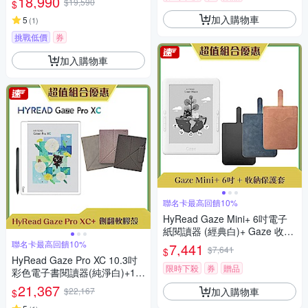
18,990
$19,590
$
加入購物車
5
(
1
)
挑戰低價
券
加入購物車
聯名卡最高回饋10%
HyRead Gaze Mini+ 6吋電子
紙閱讀器 (經典白)+ Gaze 收納
保護套 (組合)
聯名卡最高回饋10%
7,441
$7,641
$
HyRead Gaze Pro XC 10.3吋
限時下殺
券
贈品
彩色電子書閱讀器(純淨白)+10.
3吋側翻軟膠殼 (組合)
21,367
加入購物車
$22,167
$