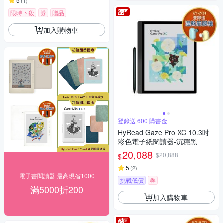
5
(
1
)
限時下殺
券
贈品
加入購物車
登錄送 600 購書金
HyRead Gaze Pro XC 10.3吋
彩色電子紙閱讀器-沉穩黑
20,088
$20,888
$
5
(
2
)
電子書閱讀器 最高現省1000
挑戰低價
券
滿5000折200
加入購物車