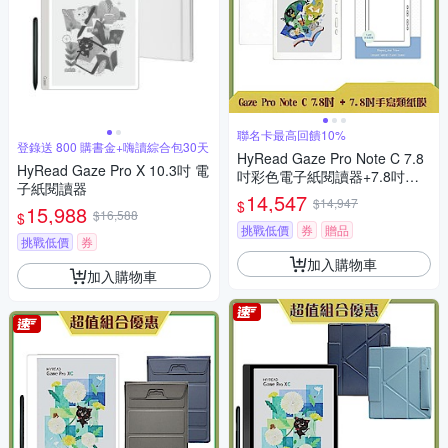
聯名卡最高回饋10%
登錄送 800 購書金+嗨讀綜合包30天
HyRead Gaze Pro Note C 7.8
HyRead Gaze Pro X 10.3吋 電
吋彩色電子紙閱讀器+7.8吋手
子紙閱讀器
寫類紙膜 (組合)
14,547
$14,947
$
15,988
$16,588
$
挑戰低價
券
贈品
挑戰低價
券
加入購物車
加入購物車