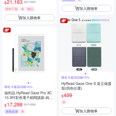
21,183
$21,983
$
加入購物車
限時下殺
券
贈品
加入購物車
聯名卡最高回饋10%
HyRead Gaze One S 直立保護
聯名卡最高回饋10%
殼(四色任選)
福利品 HyRead Gaze Pro XC
499
$
10.3吋彩色電子紙閱讀器-純淨
白
券
17,288
$17,888
$
加入購物車
挑戰低價
券