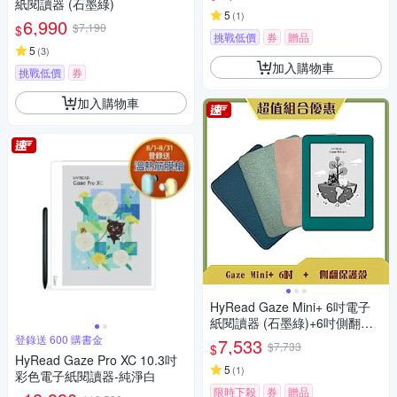
紙閱讀器 (石墨綠)
5
(
1
)
6,990
$7,190
$
挑戰低價
券
贈品
5
(
3
)
加入購物車
挑戰低價
券
加入購物車
HyRead Gaze Mini+ 6吋電子
紙閱讀器 (石墨綠)+6吋側翻保
護殼
登錄送 600 購書金
7,533
$7,733
$
HyRead Gaze Pro XC 10.3吋
5
(
1
)
彩色電子紙閱讀器-純淨白
限時下殺
券
贈品