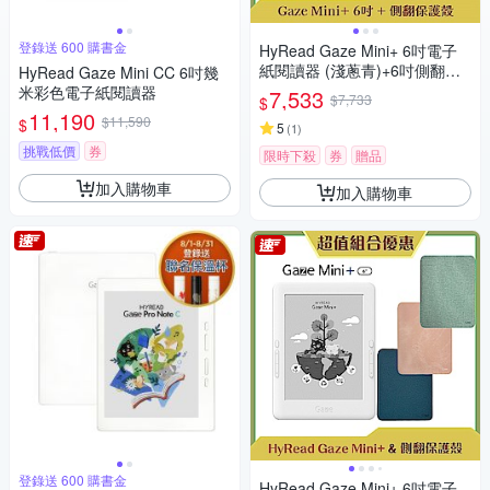
登錄送 600 購書金
HyRead Gaze Mini+ 6吋電子
紙閱讀器 (淺蔥青)+6吋側翻保
HyRead Gaze Mini CC 6吋幾
護殼
米彩色電子紙閱讀器
7,533
$7,733
$
11,190
$11,590
$
5
(
1
)
挑戰低價
券
限時下殺
券
贈品
加入購物車
加入購物車
登錄送 600 購書金
HyRead Gaze Mini+ 6吋電子