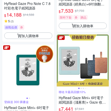
HyRead Gaze Pro Note C 7.8
紙閱讀器 (經典白)+6吋側翻保
吋彩色電子紙閱讀器
護殼
7,533
$7,733
$
14,188
$14,588
$
限時下殺
券
贈品
5
(
2
)
加入購物車
挑戰低價
券
加入購物車
聯名卡最高回饋10%
HyRead Gaze Mini+ 6吋電子
登錄送 300 購書金
紙閱讀器 (淺蔥青)+ Gaze 收納
保護套 (組合)
HyRead Gaze Mini+ 6吋電子
7,441
$7,641
$