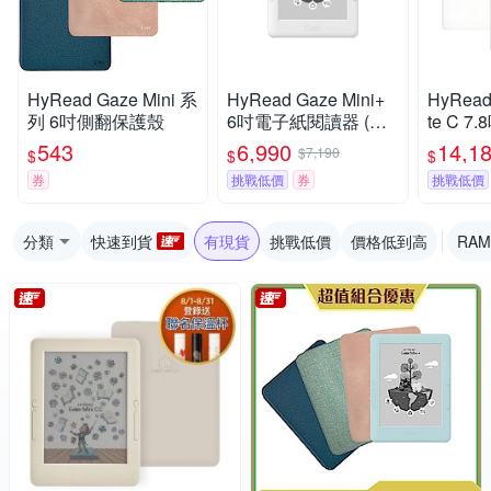
HyRead Gaze Mini 系
HyRead Gaze Mini+
HyRead
列 6吋側翻保護殼
6吋電子紙閱讀器 (經
te C 
典白)
閱讀器
543
6,990
14,1
$7,190
$
$
$
券
挑戰低價
券
挑戰低價
分類
快速到貨
有現貨
挑戰低價
價格低到高
RAM