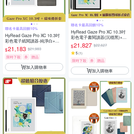
聯名卡最高回饋10%
聯名卡最高回饋10%
HyRead Gaze Pro XC 10.3吋
HyRead Gaze Pro XC 10.3吋
彩色電子書閱讀器(沉穩黑)+磁
彩色電子紙閱讀器-純淨白+磁
吸折疊可拆式皮套 (組合)
21,827
$22,627
$
吸捲折套 (組合)
21,183
$21,983
$
5
(
1
)
限時下殺
券
贈品
限時下殺
券
贈品
加入購物車
加入購物車