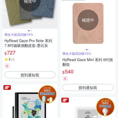
補貨中
補貨中
聯名卡最高回饋10%
HyRead Gaze Pro Note 系列
7.8吋磁吸側翻皮套-墨石灰
727
$
聯名卡最高回饋10%
5
HyRead Gaze Mini 系列 6吋側
(
1
)
翻殼
券
540
$
貨到通知我
券
貨到通知我