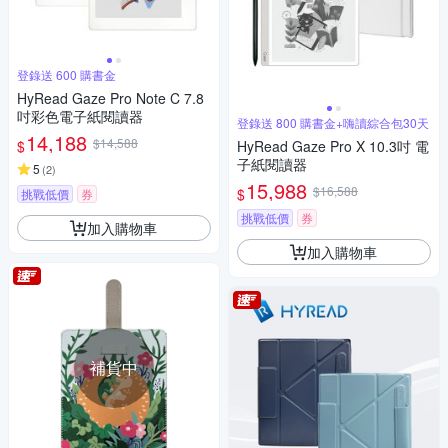
登錄送 600 購書金
HyRead Gaze Pro Note C 7.8
吋彩色電子紙閱讀器
登錄送 800 購書金+嗨讀綜合包30天
14,188
$14,588
$
HyRead Gaze Pro X 10.3吋 電
子紙閱讀器
5
(
2
)
15,988
$16,588
$
挑戰低價
券
挑戰低價
券
加入購物車
加入購物車
補貨中