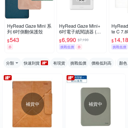
HyRead Gaze Mini 系
HyRead Gaze Mini+
HyRead
列 6吋側翻保護殼
6吋電子紙閱讀器 (經
te C 
典白)
閱讀器
543
6,990
14,1
$7,190
$
$
$
券
挑戰低價
券
挑戰低價
分類
快速到貨
有現貨
挑戰低價
價格低到高
顏色
補貨中
補貨中