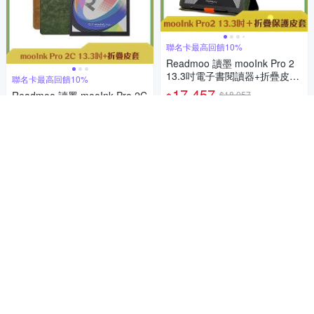
聯名卡最高回饋10%
Readmoo 讀墨 mooInk Pro 2
13.3吋電子書閱讀器+折疊皮套
聯名卡最高回饋10%
(組合)
17,457
Readmoo 讀墨 mooInk Pro 2C
$18,057
$
13.3吋彩色電子書閱讀器平板
限時下殺
券
贈品
+折疊皮套 (組合)
24,157
$25,157
$
加入購物車
限時下殺
券
贈品
加入購物車