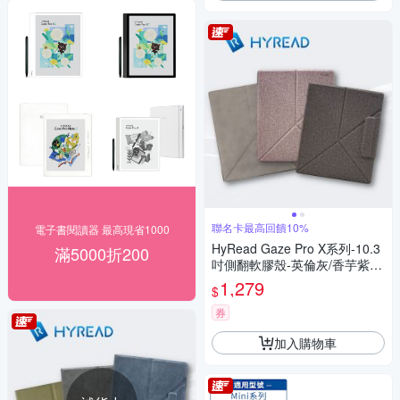
聯名卡最高回饋10%
電子書閱讀器 最高現省1000
HyRead Gaze Pro X系列-10.3
滿5000折200
吋側翻軟膠殼-英倫灰/香芋紫/
雅灰
1,279
$
券
加入購物車