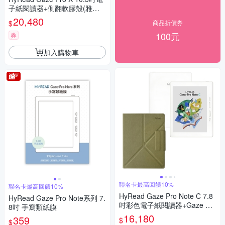
子紙閱讀器+側翻軟膠殼(雅灰
色)+手寫類紙膜【側翻磁吸皮
20,480
$
商品折價券
套+保護膜組】
100元
券
加入購物車
聯名卡最高回饋10%
聯名卡最高回饋10%
HyRead Gaze Pro Note C 7.8
HyRead Gaze Pro Note系列 7.
吋彩色電子紙閱讀器+Gaze Pro
8吋 手寫類紙膜
Note 系列 7.8吋磁吸側翻皮套
16,180
359
$
$
(抹茶綠)【側翻磁吸皮套組】