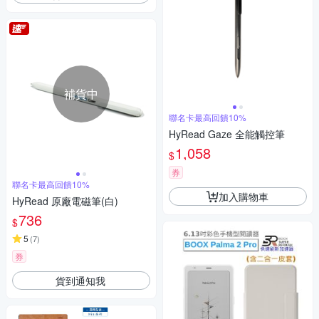
補貨中
聯名卡最高回饋10%
HyRead Gaze 全能觸控筆
1,058
$
券
聯名卡最高回饋10%
加入購物車
HyRead 原廠電磁筆(白)
736
$
5
(
7
)
券
貨到通知我