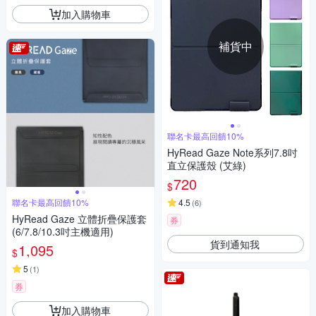
加入購物車
補貨中
聯名卡最高回饋10%
HyRead Gaze Note系列7.8吋
直立保護殼 (艾綠)
720
$
聯名卡最高回饋10%
4.5
(
6
)
HyRead Gaze 立體折疊保護套
券
(6/7.8/10.3吋主機適用)
貨到通知我
1,095
$
5
(
1
)
券
加入購物車