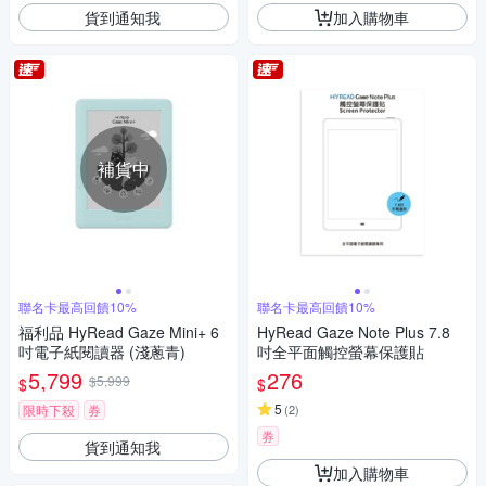
貨到通知我
加入購物車
補貨中
聯名卡最高回饋10%
聯名卡最高回饋10%
福利品 HyRead Gaze Mini+ 6
HyRead Gaze Note Plus 7.8
吋電子紙閱讀器 (淺蔥青)
吋全平面觸控螢幕保護貼
5,799
276
$5,999
$
$
5
限時下殺
券
(
2
)
券
貨到通知我
加入購物車