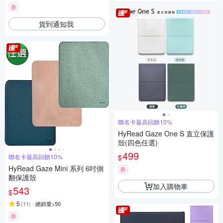
券
貨到通知我
聯名卡最高回饋10%
HyRead Gaze One S 直立保護
殼(四色任選)
499
$
聯名卡最高回饋10%
HyRead Gaze Mini 系列 6吋側
券
翻保護殼
加入購物車
543
$
5
(
11
)
總銷量>50
券