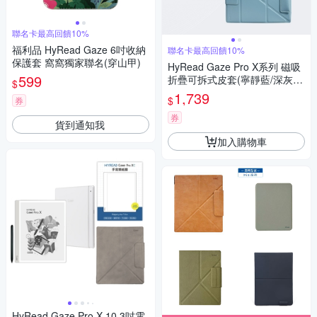
聯名卡最高回饋10%
福利品 HyRead Gaze 6吋收納
聯名卡最高回饋10%
保護套 窩窩獨家聯名(穿山甲)
HyRead Gaze Pro X系列 磁吸
599
折疊可拆式皮套(寧靜藍/深灰
$
藍)
1,739
$
券
券
貨到通知我
加入購物車
HyRead Gaze Pro X 10.3吋電