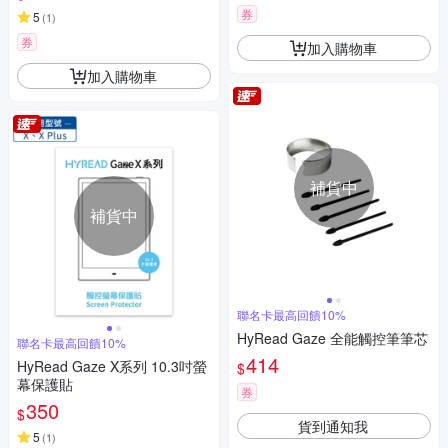
券
5
(
1
)
券
加入購物車
加入購物車
補貨中
補貨中
聯名卡最高回饋10%
HyRead Gaze 全能觸控筆筆芯
聯名卡最高回饋10%
414
HyRead Gaze X系列 10.3吋螢
$
幕保護貼
券
350
$
貨到通知我
5
(
1
)