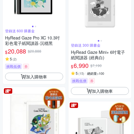
登錄送 600 購書金
HyRead Gaze Pro XC 10.3吋
彩色電子紙閱讀器-沉穩黑
登錄送 300 購書金
20,088
$20,888
$
HyRead Gaze Mini+ 6吋電子
紙閱讀器 (經典白)
5
(
2
)
6,990
$7,190
$
挑戰低價
券
5
(
15
)
總銷量>100
加入購物車
挑戰低價
券
加入購物車