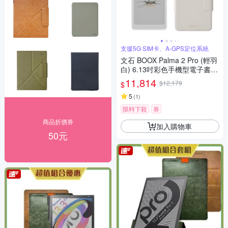
支援5G SIM卡、A-GPS定位系統
文石 BOOX Palma 2 Pro (輕羽
白) 6.13吋彩色手機型電子書閱
讀器【二合一皮套組】
11,814
$12,179
$
5
(
1
)
限時下殺
券
商品折價券
加入購物車
50元