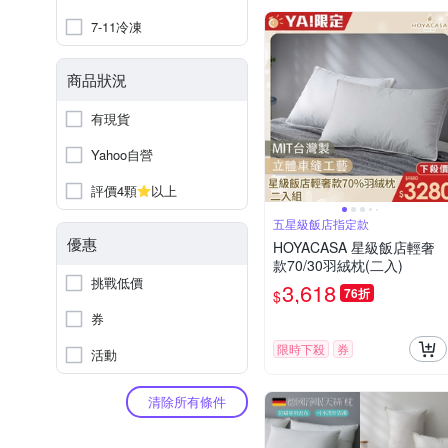
7-11冷凍
商品狀況
有現貨
Yahoo自營
評價4顆
以上
五星級飯店指定款
優惠
HOYACASA 星級飯店輕奢
款70/30羽絨枕(二入)
挑戰低價
3,618
76折
$
券
限時下殺
券
活動
清除所有條件