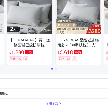
【HOYACASA 】買一送
HOYACASA 星級飯店輕
體
一 德國醫療級防螨抗菌
奢款70/30羽絨枕(二入)
天絲枕-多款任選 (多國
1,280
3,618
76折
76折
$
$
醫療認證，整顆可水洗)
限時下殺
券
限時下殺
券
纖維枕
展開全部