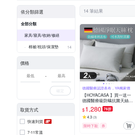
14 筆結果
依分類篩選
全部分類
家具/寢具/收納/修繕
棉被/枕頭/保潔墊
14
價格
-
德國醫療認證表布，YA獨家價
確定
【HOYACASA 】買一送一
德國醫療級防螨抗菌天絲枕-
多款任選 (多國醫療認證，
1,280
76折
取貨方式
$
整顆可水洗)
4.3
(
3
)
快速到貨
限時下殺
券
7-11常溫