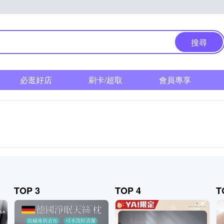
搜尋
必逛好店
刷卡/超取
會員專享
TOP 3
TOP 4
T