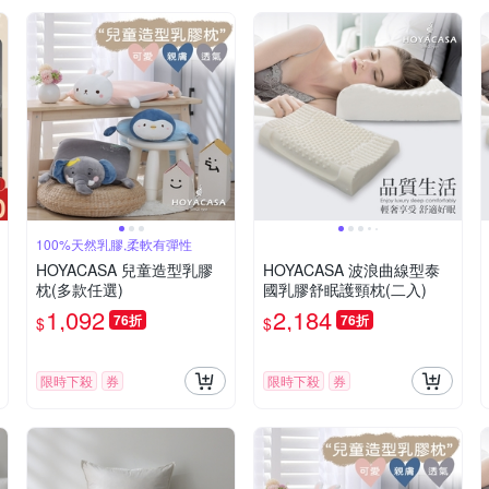
100%天然乳膠,柔軟有彈性
HOYACASA 兒童造型乳膠
HOYACASA 波浪曲線型泰
枕(多款任選)
國乳膠舒眠護頸枕(二入)
1,092
2,184
76折
76折
$
$
限時下殺
券
限時下殺
券