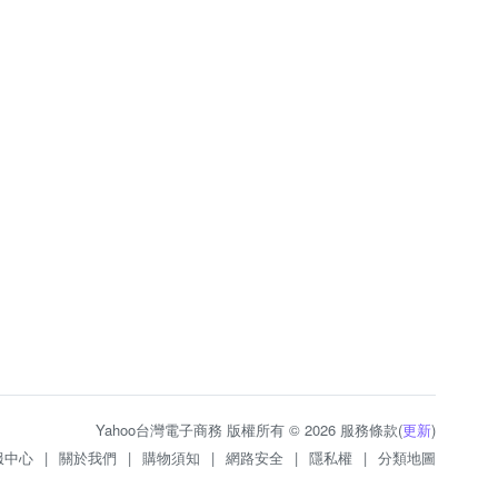
Yahoo台灣電子商務 版權所有 © 2026 服務條款(
更新
)
服中心
|
關於我們
|
購物須知
|
網路安全
|
隱私權
|
分類地圖