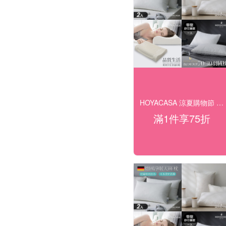
HOYACASA 涼夏購物節 全館下殺75折
滿1件享75折