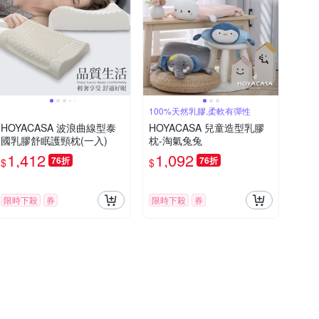
100%天然乳膠,柔軟有彈性
HOYACASA 波浪曲線型泰
HOYACASA 兒童造型乳膠
國乳膠舒眠護頸枕(一入)
枕-淘氣兔兔
1,412
1,092
76折
76折
$
$
限時下殺
券
限時下殺
券