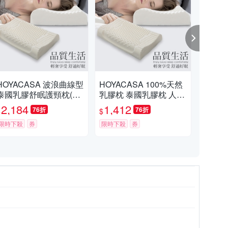
HOYACASA 波浪曲線型
HOYACASA 100%天然
HO
泰國乳膠舒眠護頸枕(二
乳膠枕 泰國乳膠枕 人體
膠枕
入)
工學乳膠枕 溝槽工學乳
2,184
1,412
1,
76折
76折
$
$
$
膠枕(一入)
限時下殺
券
限時下殺
券
限時