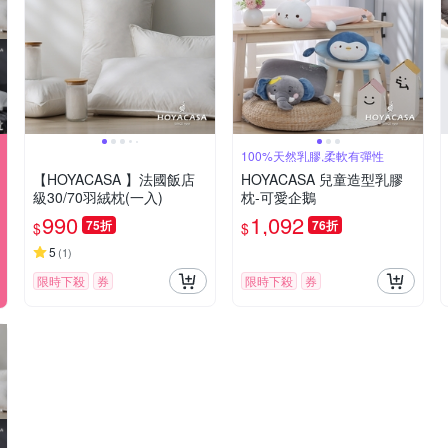
100%天然乳膠,柔軟有彈性
【HOYACASA 】法國飯店
HOYACASA 兒童造型乳膠
級30/70羽絨枕(一入)
枕-可愛企鵝
990
1,092
75折
76折
$
$
5
(
1
)
限時下殺
券
限時下殺
券