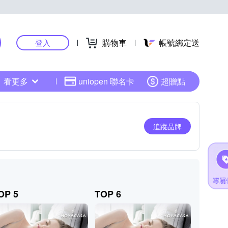
購物車
帳號綁定送
登入
看更多
uniopen 聯名卡
超贈點
追蹤品牌
OP 5
TOP 6
TOP