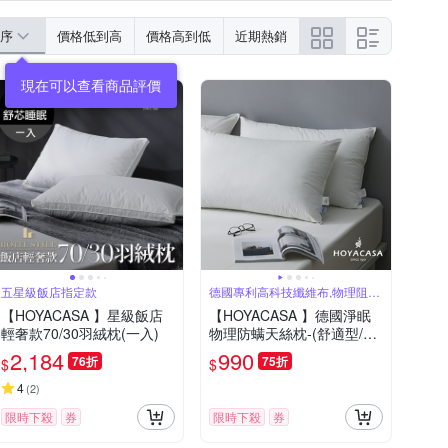
序
價格低到高
價格高到低
近期熱銷
五星級飯店指定款
德國專利高科技纖維布,物理阻隔
塵螨
【HOYACASA 】星級飯店
【HOYACASA 】德國淨眠
輕奢款70/30羽絨枕(一入)
物理防螨天絲枕-(舒適型/增
量型)
2,184
990
76折
75折
$
$
4
(
2
)
限時下殺
券
限時下殺
券