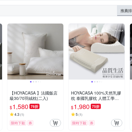
推薦排
【HOYACASA 】法國飯店
HOYACASA 100%天然乳膠
級30/70羽絨枕(二入)
枕 泰國乳膠枕 人體工學乳
膠枕 溝槽工學乳膠枕(二入)
1,580
1,980
76折
75折
$
$
4.3
5
(
1
)
(
1
)
限時下殺
券
限時下殺
券