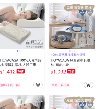
100%天然乳膠,柔軟有彈性
HOYACASA 100%天然乳膠
HOYACASA 兒童造型乳膠
枕 泰國乳膠枕 人體工學乳
枕-頑皮小象
膠枕 溝槽工學乳膠枕(一入)
1,412
1,092
76折
76折
$
$
限時下殺
券
限時下殺
券