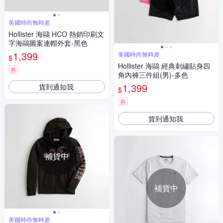
美國時尚無時差
Hollister 海鷗 HCO 熱銷印刷文
字海鷗圖案連帽外套-黑色
1,399
美國時尚無時差
$
Hollister 海鷗 經典刺繡貼身四
券
角內褲三件組(男)-多色
1,399
貨到通知我
$
券
貨到通知我
補貨中
補貨中
美國時尚無時差