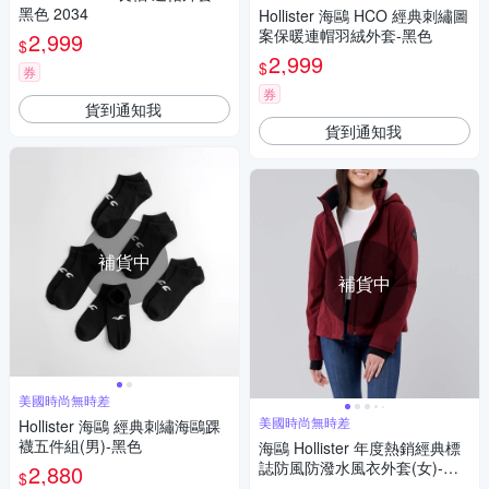
黑色 2034
Hollister 海鷗 HCO 經典刺繡圖
案保暖連帽羽絨外套-黑色
2,999
$
2,999
$
券
券
貨到通知我
貨到通知我
補貨中
補貨中
美國時尚無時差
美國時尚無時差
Hollister 海鷗 經典刺繡海鷗踝
襪五件組(男)-黑色
海鷗 Hollister 年度熱銷經典標
誌防風防潑水風衣外套(女)-紅
2,880
$
色