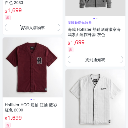
白色 2033
1,699
$
券
美國時尚無時差
加入購物車
海鷗 Hollister 熱銷刺繡徽章海
鷗素面連帽外套-灰色
1,699
$
券
貨到通知我
Hollister HCO 短袖 短袖 襯衫
紅色 2090
1,699
$
券