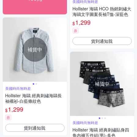
美國時尚無時差
Hollister 海鷗 HCO 熱銷刺繡大
海鷗文字圖案長袖T恤-深藍色
1,299
$
券
貨到通知我
補貨中
補貨中
美國時尚無時差
Hollister 海鷗 經典刺繡海鷗長
袖襯衫-白藍條紋色
1,299
$
券
美國時尚無時差
貨到通知我
Hollister 海鷗 經典刺繡貼身四
角內褲五件組(男)-多色