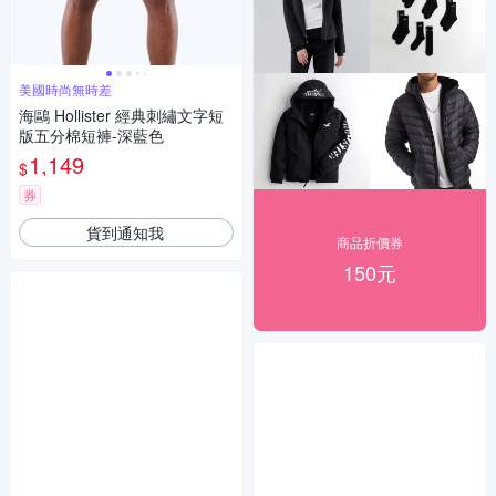
美國時尚無時差
海鷗 Hollister 經典刺繡文字短
版五分棉短褲-深藍色
1,149
$
券
貨到通知我
商品折價券
150元