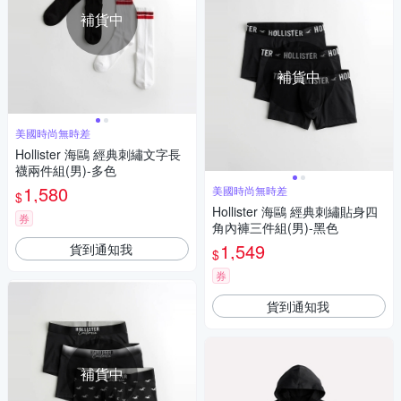
補貨中
補貨中
美國時尚無時差
Hollister 海鷗 經典刺繡文字長
襪兩件組(男)-多色
1,580
美國時尚無時差
$
Hollister 海鷗 經典刺繡貼身四
券
角內褲三件組(男)-黑色
1,549
貨到通知我
$
券
貨到通知我
補貨中