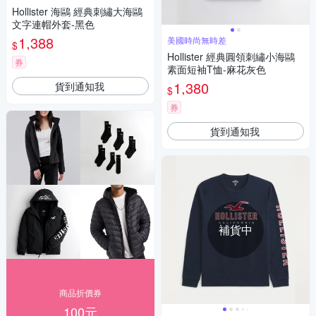
Hollister 海鷗 經典刺繡大海鷗
文字連帽外套-黑色
1,388
美國時尚無時差
$
Hollister 經典圓領刺繡小海鷗
券
素面短袖T恤-麻花灰色
1,380
貨到通知我
$
券
貨到通知我
補貨中
商品折價券
100元