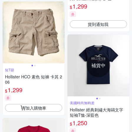
1,299
$
券
貨到通知我
補貨中
短T節
Hollister HCO 素色 短褲 卡其 2
06
1,299
$
券
美國時尚無時差
加入購物車
Hollister 經典刺繡大海鷗文字
短袖T恤-深藍色
1,250
$
券