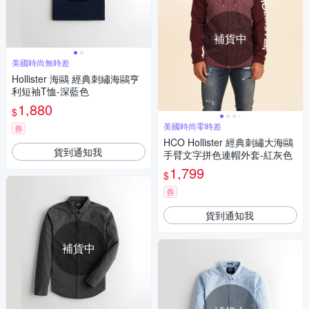
補貨中
美國時尚無時差
Hollister 海鷗 經典刺繡海鷗亨
利短袖T恤-深藍色
1,880
$
美國時尚零時差
券
HCO Hollister 經典刺繡大海鷗
貨到通知我
手臂文字拼色連帽外套-紅灰色
1,799
$
券
貨到通知我
補貨中