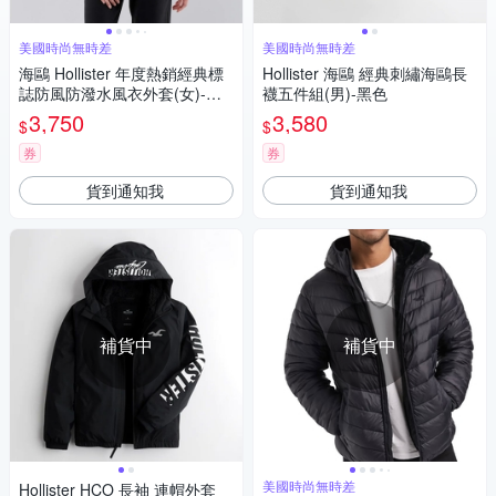
美國時尚無時差
美國時尚無時差
海鷗 Hollister 年度熱銷經典標
Hollister 海鷗 經典刺繡海鷗長
誌防風防潑水風衣外套(女)-黑
襪五件組(男)-黑色
色
3,750
3,580
$
$
券
券
貨到通知我
貨到通知我
補貨中
補貨中
美國時尚無時差
Hollister HCO 長袖 連帽外套