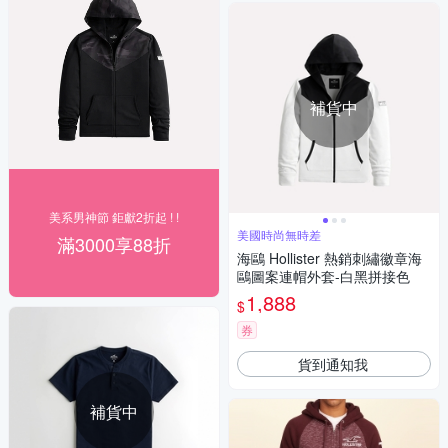
補貨中
美系男神節 鉅獻2折起 ! !
美國時尚無時差
滿3000享88折
海鷗 Hollister 熱銷刺繡徽章海
鷗圖案連帽外套-白黑拼接色
1,888
$
券
貨到通知我
補貨中