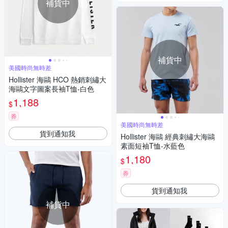
補貨中
補貨中
美國時尚無時差
Hollister 海鷗 HCO 熱銷刺繡大
海鷗文字圖案長袖T恤-白色
1,188
$
券
美國時尚無時差
貨到通知我
Hollister 海鷗 經典刺繡大海鷗
素面短袖T恤-水藍色
1,180
$
券
貨到通知我
補貨中