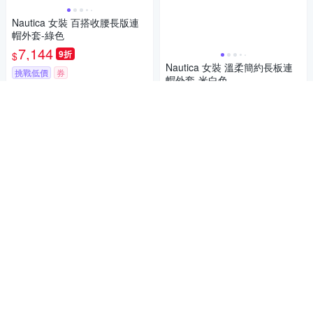
Nautica 女裝 百搭收腰長版連
帽外套-綠色
7,144
9折
$
Nautica 女裝 溫柔簡約長板連
挑戰低價
券
帽外套-米白色
7,144
加入購物車
9折
$
5
(
1
)
挑戰低價
券
加入購物車
補貨中
美國休閒經典名牌無距離
Polo Ralph Lauren 年度熱銷防
風防潑水可拆式連帽羽絨外套-