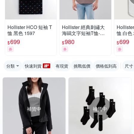
Hollister HCO 短袖 T
Hollister 經典刺繡大
Hollist
恤 黑色 1597
海鷗文字短袖T恤-粉
恤 白色 
橘色
699
980
699
$
$
$
券
券
券
分類
快速到貨
有現貨
挑戰低價
價格低到高
尺寸
補貨中
補貨中