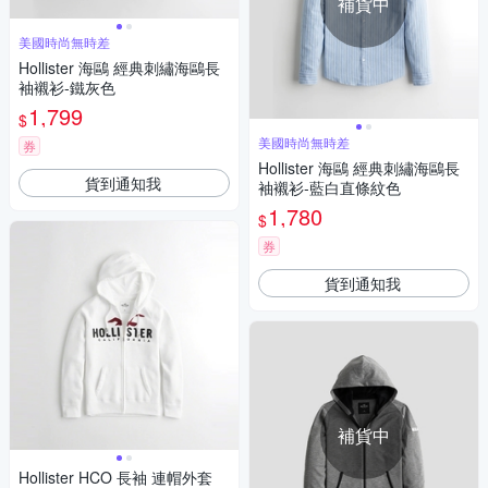
補貨中
美國時尚無時差
Hollister 海鷗 經典刺繡海鷗長
袖襯衫-鐵灰色
1,799
$
美國時尚無時差
券
Hollister 海鷗 經典刺繡海鷗長
貨到通知我
袖襯衫-藍白直條紋色
1,780
$
券
貨到通知我
補貨中
Hollister HCO 長袖 連帽外套