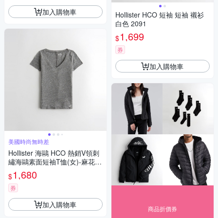
加入購物車
Hollister HCO 短袖 短袖 襯衫
白色 2091
1,699
$
券
加入購物車
美國時尚無時差
Hollister 海鷗 HCO 熱銷V領刺
繡海鷗素面短袖T恤(女)-麻花灰
色
1,680
$
券
加入購物車
商品折價券