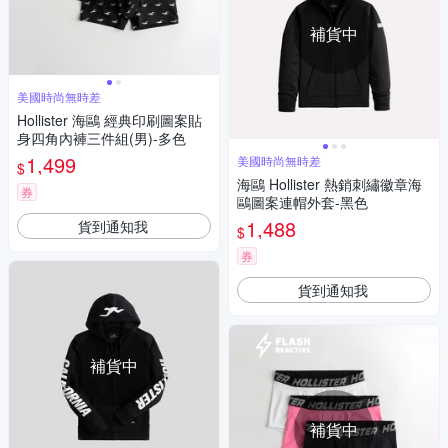
補貨中
美國時尚無時差
Hollister 海鷗 經典印刷圖案貼
身四角內褲三件組(男)-多色
1,499
美國時尚無時差
$
海鷗 Hollister 熱銷刺繡徽章海
券
鷗圖案連帽外套-黑色
1,488
貨到通知我
$
券
貨到通知我
補貨中
補貨中