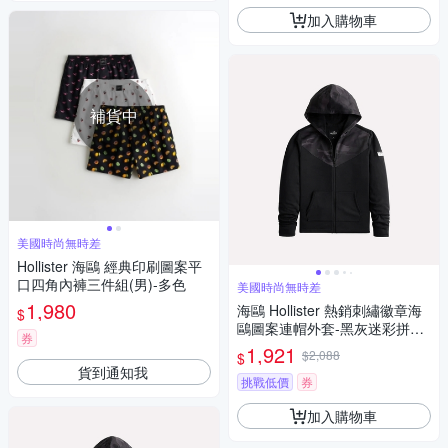
加入購物車
補貨中
美國時尚無時差
Hollister 海鷗 經典印刷圖案平
口四角內褲三件組(男)-多色
美國時尚無時差
1,980
海鷗 Hollister 熱銷刺繡徽章海
$
鷗圖案連帽外套-黑灰迷彩拼接
券
色
1,921
$2,088
$
貨到通知我
挑戰低價
券
加入購物車